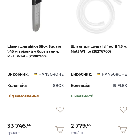
Шланг
для
лійки
SBox
Square
Шланг
для
душу
Isiflex`B
1.6
м,
1,45
м
врізний
у
борт
ванни,
Matt
White
(28276700)
Matt
White
(28010700)
Виробник:
HANSGROHE
Виробник:
HANSGROHE
Колекція:
SBOX
Колекція:
ISIFLEX
Під замовлення
В наявності
33 746.
2 779.
00
00
грн/шт
грн/шт