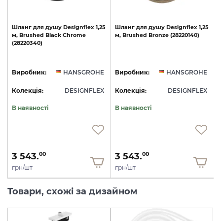
0
Шланг
для
душу
Designflex
1,25
Шланг
для
душу
Designflex
1,25
м,
Brushed
Black
Chrome
м,
Brushed
Bronze
(28220140)
м
(28220340)
E
Виробник:
HANSGROHE
Виробник:
HANSGROHE
X
Колекція:
DESIGNFLEX
Колекція:
DESIGNFLEX
В наявності
В наявності
3 543.
3 543.
00
00
грн/шт
грн/шт
Товари, схожі за дизайном