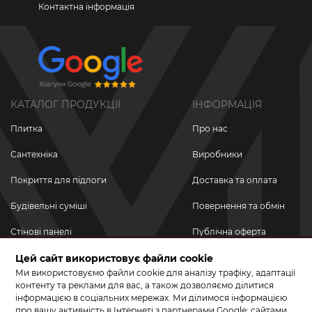
Контактна інформація
КАТАЛОГ ПРОДУКЦІЇ
ІНФОРМАЦІЯ
Плитка
Про нас
Сантехніка
Виробники
Покриття для підлоги
Доставка та оплата
Будівельні суміші
Повернення та обмін
Стінові панелі
Публічна оферта
Новинки
Цей сайт використовує файли cookie
Політика
конфіденційності
Ми використовуємо файли cookie для аналізу трафіку, адаптації
Акційні товари
контенту та реклами для вас, а також дозволяємо ділитися
інформацією в соціальних мережах. Ми ділимося інформацією
Акції/Знижки
про вашу активність в Інтернеті з партнерами Google: сайтами