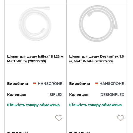
Шланг
для
душу
Isiflex`B
1,25
м
Шланг
для
душу
Designflex
1,6
Matt
White
(28272700)
м,
Matt
White
(28260700)
Виробник:
HANSGROHE
Виробник:
HANSGROHE
Колекція:
ISIFLEX
Колекція:
DESIGNFLEX
Кількість товару обмежена
Кількість товару обмежена