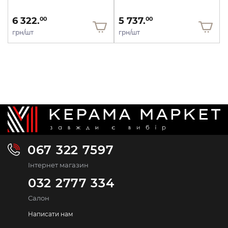
6 322.
5 737.
00
00
грн/шт
грн/шт
067 322 7597
Інтернет магазин
032 2777 334
Салон
Написати нам