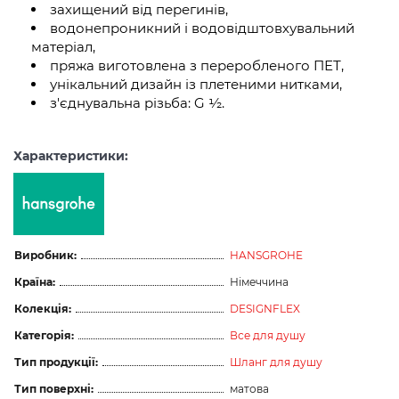
захищений від перегинів,
водонепроникний і водовідштовхувальний
матеріал,
пряжа виготовлена з переробленого ПЕТ,
унікальний дизайн із плетеними нитками,
з'єднувальна різьба: G ½.
Характеристики:
Виробник:
HANSGROHE
Країна:
Німеччина
Колекція:
DESIGNFLEX
Категорія:
Все для душу
Тип продукції:
Шланг для душу
Тип поверхні:
матова