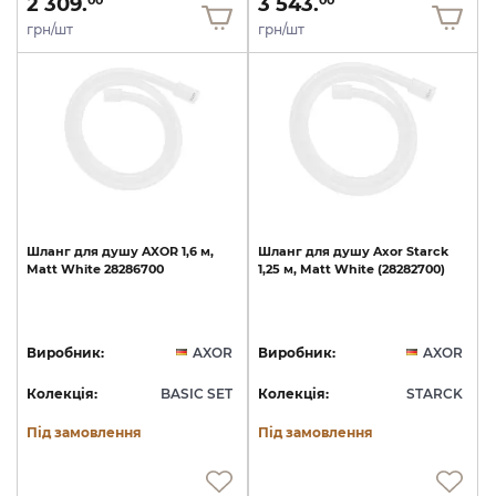
2 309.
3 543.
00
00
грн/шт
грн/шт
Шланг
для
душу
AXOR
1,6
м,
Шланг
для
душу
Axor
Starck
Matt
White
28286700
1,25
м,
Matt
White
(28282700)
Виробник:
AXOR
Виробник:
AXOR
Колекція:
BASIC SET
Колекція:
STARCK
Під замовлення
Під замовлення