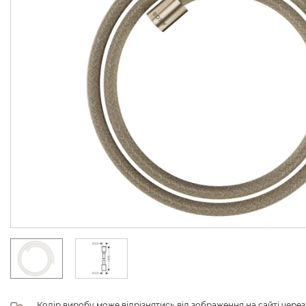
Колір виробу може відрізнятись від зображення на сайті чере