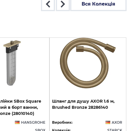
Вся Колекція
лійки SBox Square
Шланг
для
душу
AXOR
1.6
м,
ний в борт ванни,
Brushed
Bronze
28286140
onze (28010140)
HANSGROHE
Виробник:
AXOR
SBOX
Колекція:
STARCK