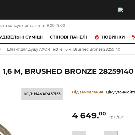
оти консультанта: пн-пт 9:00-19:00
НОВИНКИ
УДІВЕЛЬНІ СУМІШІ
CТІНОВІ ПАНЕЛІ
Шланг для душу AXOR Textile 1,6 м, Brushed Bronze 28259140
1,6 М, BRUSHED BRONZE 28259140
Під замовлення
Ціну уточнюйт
КОД:
NAVARA57153
4 649.
00
грн/шт