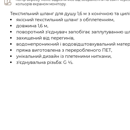
кольорів екраном монітору.
Текстильний шланг для душу 1,6 м з конічною та ци
якісний текстильний шланг з обплетенням,
довжина 1,6 м,
поворотний з'єднувач запобігає заплутуванню шл
захищений від перегинів,
водонепроникний і водовідштовхувальний матері
пряжа виготовлена з переробленого ПЕТ,
унікальний дизайн із плетеними нитками,
з'єднувальна різьба: G ½.