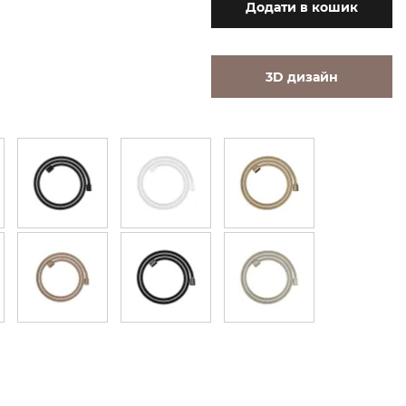
Додати
в кошик
3D дизайн