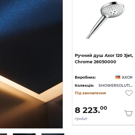
et
Шлангове під'єднання
Ручний
душ
Axor
120
3jet,
AXOR Fixfit Porter з
Chrome
26050000
тримачем, Chrome 11626000
OR
Виробник:
AXOR
Виробник:
AXOR
SHOWERSOLUTIONS
Колекція:
SHOWERSOLUTIONS
Колекція:
SHOWERSOLUTIONS
Кількість товару
Під замовлення
обмежена
15 340.
8 223.
00
00
грн/шт
грн/шт