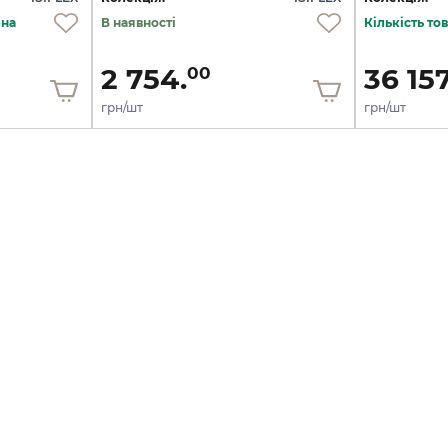
ена
В наявності
Кількість т
2 754.
36 157
00
грн/шт
грн/шт