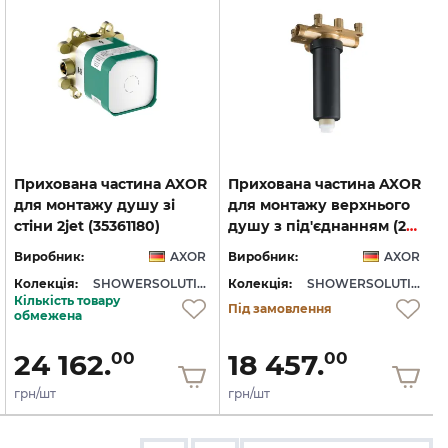
Прихована частина AXOR
Прихована частина AXOR
для монтажу душу зі
для монтажу верхнього
стіни 2jet (35361180)
душу з під'єднанням (26434180)
Виробник:
AXOR
Виробник:
AXOR
Колекція:
SHOWERSOLUTIONS
Колекція:
SHOWERSOLUTIONS
Кількість товару
Під замовлення
обмежена
24 162.
18 457.
00
00
грн/шт
грн/шт