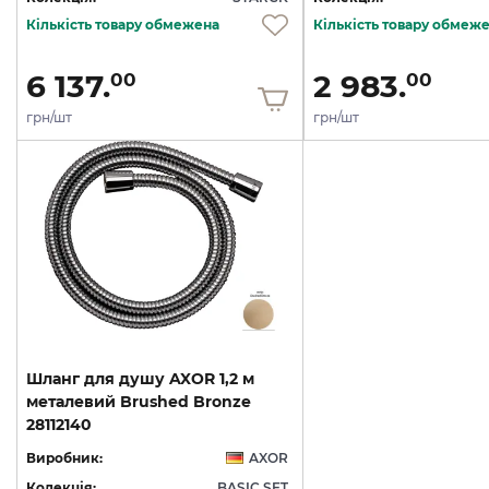
Кількість товару обмежена
Кількість товару обмеж
6 137.
2 983.
00
00
грн/шт
грн/шт
Шланг для душу AXOR 1,2 м
металевий Brushed Bronze
28112140
Виробник:
AXOR
Колекція:
BASIC SET