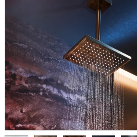
Верхній душ Axor 300 1jet
Верхній душ Axor 300 1j
P з тримачем, Polished
P з тримачем, Chrome
Red Gold (35300300)
(35300000)
Виробник:
AXOR
Виробник:
AX
Колекція:
SHOWERSOLUTIONS
Колекція:
Кількість товару
Під замовлення
обмежена
165 958.
110 639.
00
00
грн/шт
грн/шт