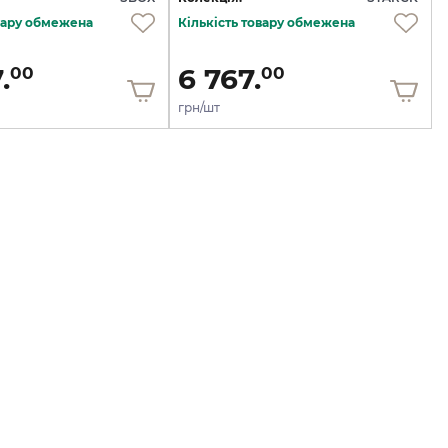
овару обмежена
Кількість товару обмежена
.
6 767.
00
00
грн/шт