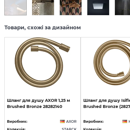
Товари, схожі за дизайном
Шланг
для
душу
AXOR
1,25
м
Шланг
для
душу
Isif
Brushed
Bronze
28282140
Brushed
Bronze
(282
Виробник:
AXOR
Виробник:
Колекція:
STARCK
Колекція: