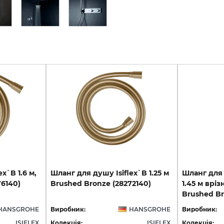
lex`B
1.6
м,
Шланг
для
душу
Isiflex`B
1.25
м
Шланг для 
76140)
Brushed
Bronze
(28272140)
1.45 м вріз
Brushed Br
HANSGROHE
Виробник:
HANSGROHE
Виробник:
ISIFLEX
Колекція:
ISIFLEX
Колекція: