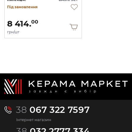
Під замовлення
8 414.
00
грн/шт
38
067 322 7597
Інтернет магазин
38
032 2777 334