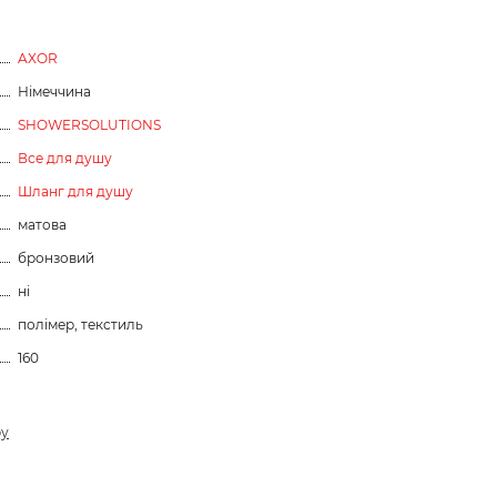
AXOR
Німеччина
SHOWERSOLUTIONS
Все для душу
Шланг для душу
матова
бронзовий
ні
полімер, текстиль
160
ру