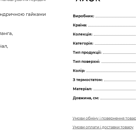
ліндричною гайками
Виробник:
Країна:
анга,
Колекція:
Категорія:
ал,
Тип продукції:
Тип поверхні:
Колір:
З термостатом:
Матеріал:
Довжина, см:
Умови обміну і повернення това
Умови оплати і доставки товару