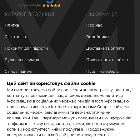
КАТАЛОГ ПРОДУКЦІЇ
ІНФОРМАЦІЯ
Плитка
Про нас
Сантехніка
Виробники
Покриття для підлоги
Доставка та оплата
Будівельні суміші
Повернення та обмін
Стінові панелі
Публічна оферта
Новинки
Цей сайт використовує файли cookie
Політика
конфіденційності
Ми використовуємо файли cookie для аналізу трафіку, адаптації
Акційні товари
контенту та реклами для вас, а також дозволяємо ділитися
інформацією в соціальних мережах. Ми ділимося інформацією
Акції/Знижки
про вашу активність в Інтернеті з партнерами Google: сайтами
соціальних мереж, рекламними та веб-аналітичними
ПРИЄДНУЙТЕСЬ ДО НАС У СОЦМЕРЕЖАХ
компаніями. Наші партнери можуть поєднувати цю інформацію
з інформацією, яку ви надаєте, і даними, які вони отримують,
коли ви користуєтеся їхніми послугами. Продовжуючи
використовувати наш веб-сайт, ви погоджуєтесь на