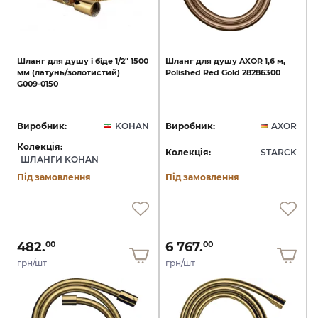
Шланг
для
душу
і
біде
1/2"
1500
Шланг
для
душу
AXOR
1,6
м,
мм
(латунь/золотистий)
Polished
Red
Gold
28286300
G009-0150
Виробник:
KOHAN
Виробник:
AXOR
Колекція:
Колекція:
STARCK
ШЛАНГИ KOHAN
Під замовлення
Під замовлення
482.
6 767.
00
00
грн/шт
грн/шт