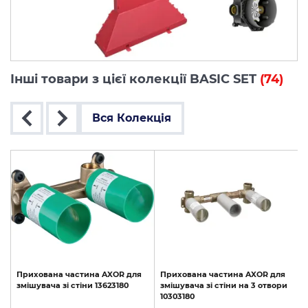
Інші товари з цієї колекції BASIC SET
(74)
Вся Колекція
Прихована
частина
AXOR
для
Прихована
частина
AXOR
для
змішувача
зі
стіни
13623180
змішувача
зі
стіни
на
3
отвори
10303180