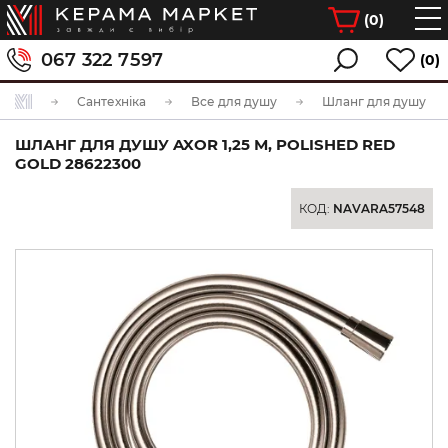
(
0
)
067 322 7597
(0)
Сантехніка
Все для душу
Шланг для душу
ШЛАНГ ДЛЯ ДУШУ AXOR 1,25 М, POLISHED RED
GOLD 28622300
КОД:
NAVARA57548