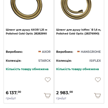
Шланг
для
душу
AXOR
1,25
м
Шланг
для
душу
Isiflex`B
1,6
м,
Polished
Gold
Optic
28282990
Polished
Gold
Optic
(28276990)
Виробник:
AXOR
Виробник:
HANSGROHE
Колекція:
STARCK
Колекція:
ISIFLEX
Кількість товару обмежена
Кількість товару обмежена
6 137.
2 983.
00
00
грн/шт
грн/шт