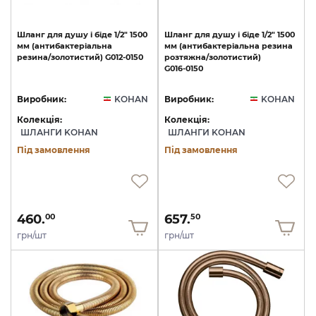
Шланг
для
душу
і
біде
1/2"
1500
Шланг
для
душу
і
біде
1/2"
1500
мм
(антибактеріальна
мм
(антибактеріальна
резина
резина/золотистий)
G012-0150
розтяжна/золотистий)
G016-0150
Виробник:
KOHAN
Виробник:
KOHAN
Колекція:
Колекція:
ШЛАНГИ KOHAN
ШЛАНГИ KOHAN
Під замовлення
Під замовлення
460.
657.
00
50
грн/шт
грн/шт