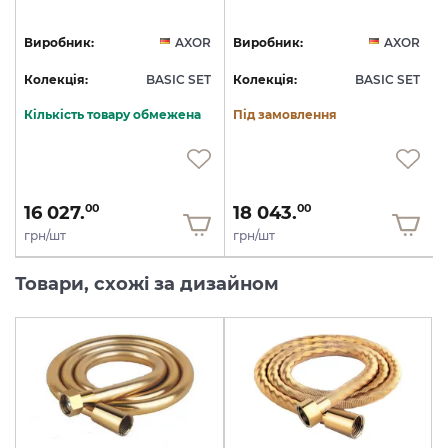
R
Виробник:
AXOR
Виробник:
AXOR
T
Колекція:
BASIC SET
Колекція:
BASIC SET
Кількість товару обмежена
Під замовлення
16 027.
18 043.
00
00
грн/шт
грн/шт
Товари, схожі за дизайном