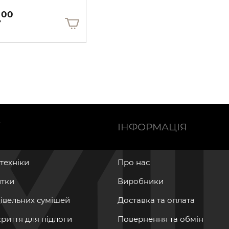
.
00
Ї
ІНФОРМАЦІЯ
нтехніки
Про нас
итки
Виробники
дівельних сумішей
Доставка та оплата
криття для підлоги
Повернення та обмін