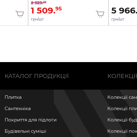
2 323.
00
1 509.
5 966
95
грн/шт
грн/шт
КАТАЛОГ ПРОДУКЦІЇ
КОЛЕКЦІ
Плитка
Колекції са
Сантехніка
Колекції пл
Покриття для підлоги
Колекції бу
Будівельні суміші
Колекції по