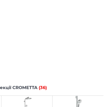
олекції CROMETTA
(36)
-35