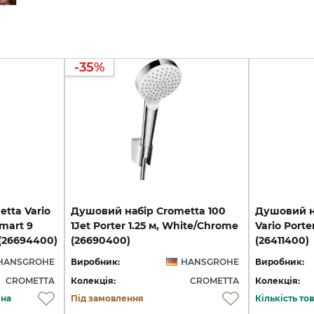
-35%
tta Vario
Душовий набір Crometta 100
Душовий на
mart 9
1Jet Porter 1.25 м, White/Chrome
Vario Porte
 (26694400)
(26690400)
(26411400)
HANSGROHE
Виробник:
HANSGROHE
Виробник:
CROMETTA
Колекція:
CROMETTA
Колекція:
ена
Під замовлення
Кількість т