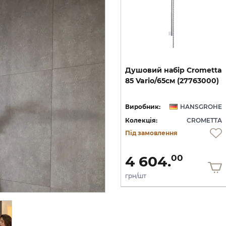
Душова система
Душовий
набір
Crometta
Crometta S Showerpipe
85
Vario/65см
(27763000)
EcoSmart 240 1jet з термостатом: 9 л/хв (27281000)
240 1jet EcoSmart з термостатом: 9л/хв (27268000)
HE
Виробник:
HANSGROHE
Виробник:
HANSGROHE
TA
Колекція:
CROMETTA
Колекція:
CROMETTA
Кількість товару
Під замовлення
обмежена
30 067.
4 604.
00
00
грн/шт
грн/шт