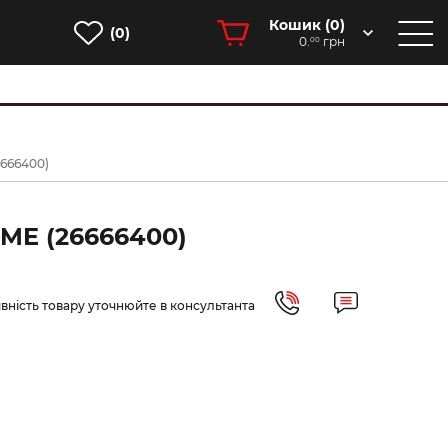
Кошик (
0
)
(0)
0.
грн
00
6666400)
ME (26666400)
вність товару уточнюйте в консультанта
-35