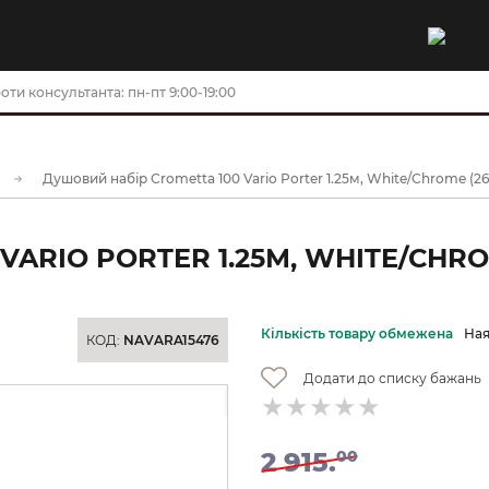
оти консультанта: пн-пт 9:00-19:00
Душовий набір Crometta 100 Vario Porter 1.25м, White/Chrome (2
ARIO PORTER 1.25М, WHITE/CHRO
Кількість товару обмежена
Ная
КОД:
NAVARA15476
Додати до списку бажань
-35%
2 915.
00