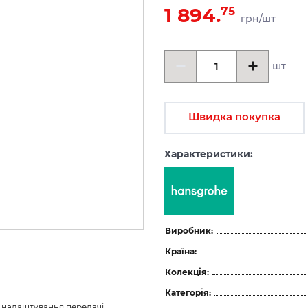
1 894.
75
грн/шт
шт
Швидка покупка
Характеристики:
Виробник:
Країна:
Колекція:
Категорія:
з налаштування передачі 