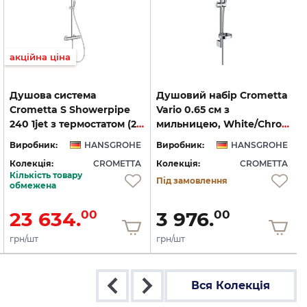
акційна ціна
Душова система
Душовий набір Crometta
Crometta S Showerpipe
Vario 0.65 см з
240 1jet з термостатом (27267000)
мильницею, White/Chrome (26553400)
Виробник:
HANSGROHE
Виробник:
HANSGROHE
Колекція:
CROMETTA
Колекція:
CROMETTA
Кількість товару
Під замовлення
обмежена
23 634.
3 976.
00
00
грн/шт
грн/шт
Вся Колекція