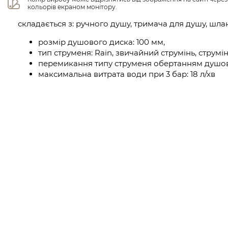
кольорів екраном монітору.
складається з: ручного душу, тримача для душу, шла
розмір душового диска: 100 мм,
тип струменя: Rain, звичайний струмінь, струм
перемикання типу струменя обертанням душов
максимальна витрата води при 3 бар: 18 л/хв