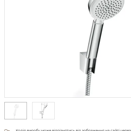
Колір виробу може відрізнятись від зображення на сайті чере