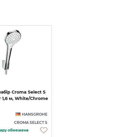
бір Croma Select S
r 1,6 м, White/Chrome
HANSGROHE
CROMA SELECT S
овару обмежена