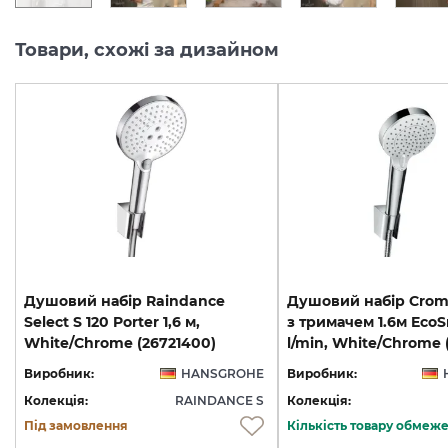
Товари, схожі за дизайном
Душовий набір Raindance
Душовий набір Crome
Select S 120 Porter 1,6 м,
з тримачем 1.6м EcoS
White/Chrome (26721400)
l/min, White/Chrome
Виробник:
HANSGROHE
Виробник:
Колекція:
RAINDANCE S
Колекція:
Під замовлення
Кількість товару обмеж