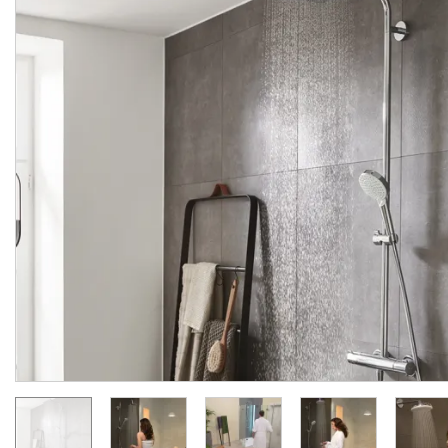
акційна ціна
Душова система
Душова система
Crometta E Showerpipe
Crometta E Showerpipe
240 1jet для ванни з термостатом (27298000)
Виробник:
HANSGROHE
Виробник:
HANSGRO
Колекція:
CROMETTA
Колекція:
CROMET
Кількість товару
Кількість товару
обмежена
обмежена
33 719.
29 031.
00
00
грн/шт
грн/шт