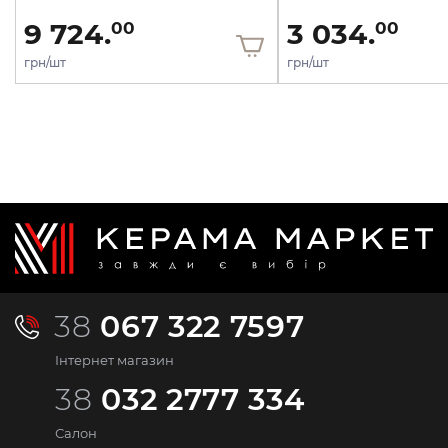
9 724.
3 034.
00
00
грн/шт
грн/шт
38
067 322 7597
Інтернет магазин
38
032 2777 334
Салон