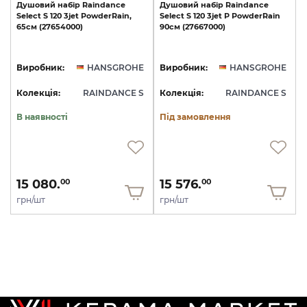
Душовий
набір
Raindance
Душовий
набір
Raindance
Select
S
120
3jet
PowderRain,
Select
S
120
3jet
P
PowderRain
65см
(27654000)
90см
(27667000)
Виробник:
HANSGROHE
Виробник:
HANSGROHE
Колекція:
RAINDANCE S
Колекція:
RAINDANCE S
В наявності
Під замовлення
15 080.
15 576.
00
00
грн/шт
грн/шт