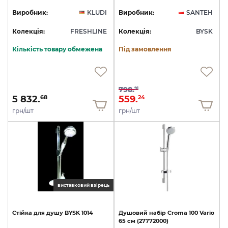
Виробник:
KLUDI
Виробник:
SANTEH
Колекція:
FRESHLINE
Колекція:
BYSK
Кількість товару обмежена
Під замовлення
798.
91
5 832.
559.
68
24
грн/шт
грн/шт
виставковий взірець
Стійка
для
душу
BYSK
1014
Душовий
набір
Croma
100
Vario
65
см
(27772000)