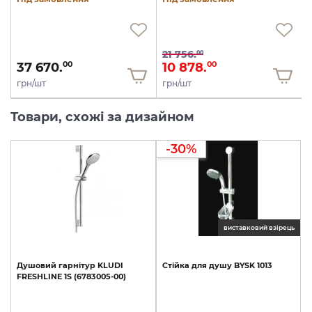
21 756.
00
37 670.
10 878.
00
00
грн/шт
грн/шт
Товари, схожі за дизайном
-30%
виставковий взірець
Душовий
гарнітур
KLUDI
Стійка
для
душу
BYSK
1013
FRESHLINE
1S
(6783005-00)