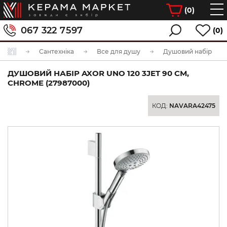
(
0
)
067 322 7597
(0)
Сантехніка
Все для душу
Душовий набір
ДУШОВИЙ НАБІР AXOR UNO 120 3JET 90 СМ,
CHROME (27987000)
КОД:
NAVARA42475