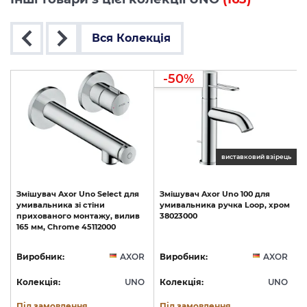
Вся Колекція
-50%
ць
виставковий взірець
Змішувач
Axor
Uno
Select
для
Змішувач
Axor
Uno
100
для
умивальника
зі
стіни
умивальника
ручка
Loop,
хром
прихованого
монтажу,
вилив
38023000
165
мм,
Chrome
45112000
R
Виробник:
AXOR
Виробник:
AXOR
O
Колекція:
UNO
Колекція:
UNO
Під замовлення
Під замовлення