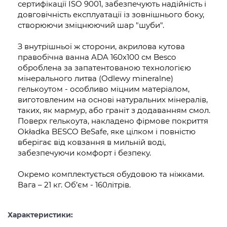
сертифікації ISO 9001, забезпечують надійність і
довговічність експлуатації із зовнішнього боку,
створюючи зміцнюючий шар "шуби".
З внутрішньої ж сторони, акрилова кутова
правобічна ванна ADA 160х100 см Besco
оброблена за запатентованою технологією
мінерального литва (Odlewy mineralne)
гелькоутом - особливо міцним матеріалом,
виготовленим на основі натуральних мінералів,
таких, як мармур, або граніт з додаванням смол.
Поверх гелькоута, накладено фірмове покриття
Okładka BESCO BeSafe, яке цілком і повністю
вберігає від ковзання в мильній воді,
забезпечуючи комфорт і безпеку.
Окремо комплектується обудовою та ніжками.
Вага – 21 кг. Об’єм - 160літрів.
Характеристики: