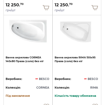
12 250.
12 250.
70
70
грн/шт
грн/шт
Ванна
акрилова
CORNEA
Ванна
акрилова
RIMA
150х95
140х80
Права
(соло)
без
ніг
Права
(соло)
без
ніг
Виробник:
BESCO
Виробник:
BESCO
Колекція:
CORNEA
Колекція:
RIMA
Під замовлення
Кількість товару обмежена