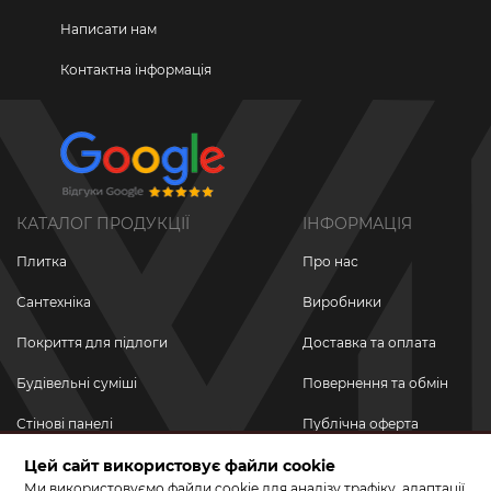
Написати нам
Контактна інформація
КАТАЛОГ ПРОДУКЦІЇ
ІНФОРМАЦІЯ
Плитка
Про нас
Сантехніка
Виробники
Покриття для підлоги
Доставка та оплата
Будівельні суміші
Повернення та обмін
Стінові панелі
Публічна оферта
Цей сайт використовує файли cookie
Новинки
Політика
конфіденційності
Ми використовуємо файли cookie для аналізу трафіку, адаптації