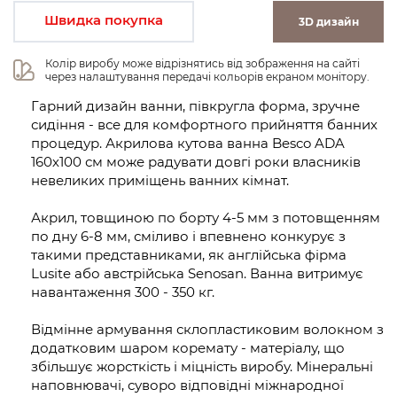
Швидка покупка
3D дизайн
Колір виробу може відрізнятись від зображення на сайті 
через налаштування передачі кольорів екраном монітору.
Гарний дизайн ванни, півкругла форма, зручне
сидіння - все для комфортного прийняття банних
процедур. Акрилова кутова ванна Besco ADA
160х100 см може радувати довгі роки власників
невеликих приміщень ванних кімнат.
Акрил, товщиною по борту 4-5 мм з потовщенням
по дну 6-8 мм, сміливо і впевнено конкурує з
такими представниками, як англійська фірма
Lusite або австрійська Senosan. Ванна витримує
навантаження 300 - 350 кг.
Відмінне армування склопластиковим волокном з
додатковим шаром коремату - матеріалу, що
збільшує жорсткість і міцність виробу. Мінеральні
наповнювачі, суворо відповідні міжнародної