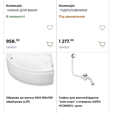
Колекція:
Колекція:
НІЖКИ ДЛЯ ВАНН
ПІДГОЛОВНИКИ
В наявності
Під замовлення
958.
1 217.
30
30
грн/шт
грн/шт
Обудова
до
ванни
ADA
160х100
Сифон
для
ванни/піддона
ліва/права
(L/P)
"клік-клак"
з
отвором
40/50
HC2600CL
хром