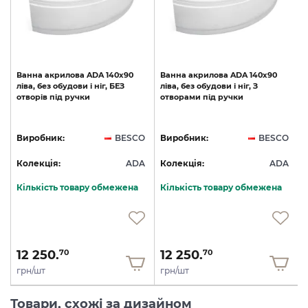
Ванна
акрилова
ADA
140х90
Ванна
акрилова
ADA
140х90
ліва,
без
обудови
і
ніг,
БЕЗ
ліва,
без
обудови
і
ніг,
З
отворів
під
ручки
отворами
під
ручки
O
Виробник:
BESCO
Виробник:
BESCO
A
Колекція:
ADA
Колекція:
ADA
Кількість товару обмежена
Кількість товару обмежена
12 250.
12 250.
70
70
грн/шт
грн/шт
Товари, схожі за дизайном