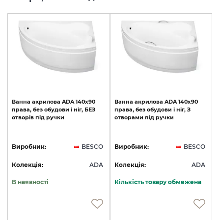
Ванна
акрилова
ADA
140х90
Ванна
акрилова
ADA
140х90
права,
без
обудови
і
ніг,
БЕЗ
права,
без
обудови
і
ніг,
З
отворів
під
ручки
отворами
під
ручки
Виробник:
BESCO
Виробник:
BESCO
Колекція:
ADA
Колекція:
ADA
В наявності
Кількість товару обмежена