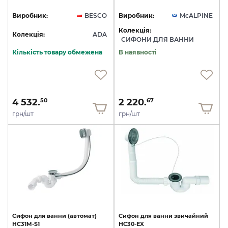
Виробник:
BESCO
Виробник:
McALPINE
Колекція:
Колекція:
ADA
СИФОНИ ДЛЯ ВАННИ
Кількість товару обмежена
В наявності
4 532.
2 220.
50
67
грн/шт
грн/шт
Сифон
для
ванни
(автомат)
Сифон
для
ванни
звичайний
HC31M-S1
HC30-EX