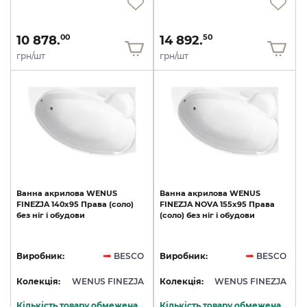
10 878.
14 892.
00
50
грн/шт
грн/шт
Ванна
акрилова
WENUS
Ванна
акрилова
WENUS
FINEZJA
140х95
Права
(соло)
FINEZJA
NOVA
155х95
Права
без
ніг
і
обудови
(соло)
без
ніг
і
обудови
Виробник:
BESCO
Виробник:
BESCO
Колекція:
WENUS FINEZJA
Колекція:
WENUS FINEZJA
Кількість товару обмежена
Кількість товару обмежена