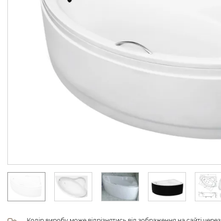
Колір виробу може відрізнятись від зображення на сайті чере