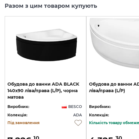
Разом з цим товаром купують
Обудова до ванни ADA BLACK
Обудова
до
ванни
A
140х90 ліва/права (L/P), чорна
ліва/права
(L/P)
матова
Виробник:
BESCO
Виробник:
Колекція:
ADA
Колекція:
Під замовлення
Кількість товару обмеж
10
30