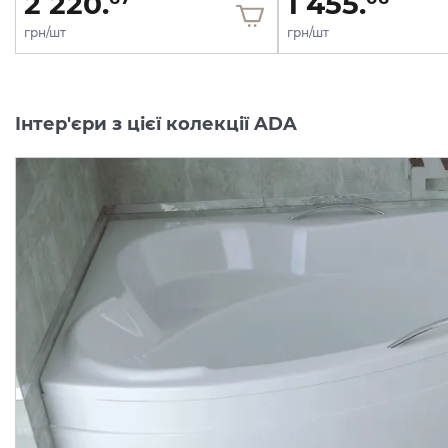
2 220.
1 455.
грн/шт
грн/шт
Інтер'єри з цієї колекції ADA
Обудова
до
ванни
ADA
Обудова
до
ванни
ADA
140х90
ліва/права
(L/P)
160х100
ліва/права
(L/P)
Виробник:
BESCO
Виробник:
BES
Колекція:
ADA
Колекція:
A