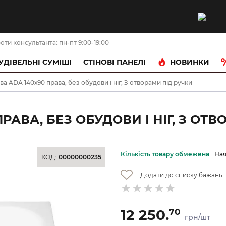
оти консультанта: пн-пт 9:00-19:00
НОВИНКИ
УДІВЕЛЬНІ СУМІШІ
CТІНОВІ ПАНЕЛІ
а ADA 140х90 права, без обудови і ніг, З отворами під ручки
АВА, БЕЗ ОБУДОВИ І НІГ, З ОТВ
Кількість товару обмежена
Ная
КОД:
00000000235
Додати до списку бажань
12 250.
70
грн/шт