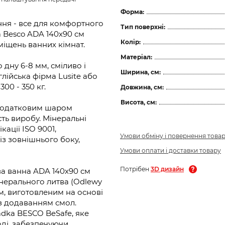
Форма:
ння - все для комфортного
Тип поверхні:
 Besco ADA 140х90 см
Колір:
міщень ванних кімнат.
Матеріал:
дну 6-8 мм, сміливо і
Ширина, см:
лійська фірма Lusite або
00 - 350 кг.
Довжина, см:
Висота, см:
 додатковим шаром
сть виробу. Мінеральні
ації ISO 9001,
Умови обміну і повернення това
 із зовнішнього боку,
Умови оплати і доставки товару
Потрібен
3D дизайн
ва ванна ADA 140х90 см
нерального литва (Odlewy
м, виготовленим на основі
 з додаванням смол.
dka BESCO BeSafe, яке
оді, забезпечуючи