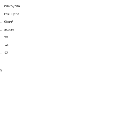
півкругла
глянцева
білий
акрил
90
140
42
ру