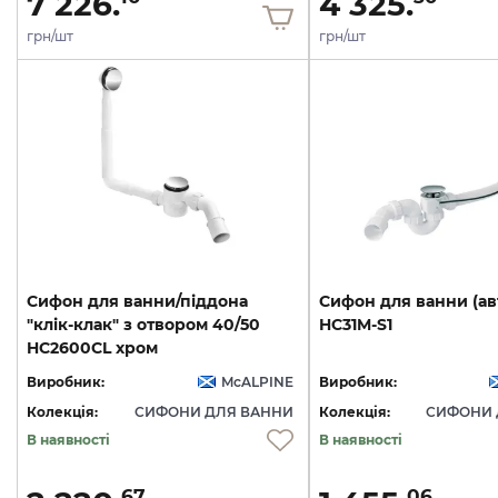
7 226.
4 325.
грн/шт
грн/шт
Сифон для ванни/піддона
Сифон
для
ванни
(ав
"клік-клак" з отвором 40/50
HC31M-S1
HC2600CL хром
Виробник:
McALPINE
Виробник:
Колекція:
СИФОНИ ДЛЯ ВАННИ
Колекція:
СИФОНИ 
В наявності
В наявності
67
06