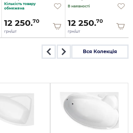
Кількість товару
В наявності
обмежена
12 250.
12 250.
70
70
грн/шт
грн/шт
Вся Колекція