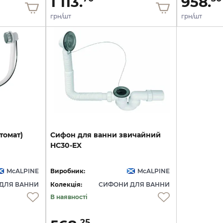
1 113.
958.
грн/шт
грн/шт
томат)
Сифон
для
ванни
звичайний
HC30-EX
McALPINE
Виробник:
McALPINE
ДЛЯ ВАННИ
Колекція:
СИФОНИ ДЛЯ ВАННИ
В наявності
25