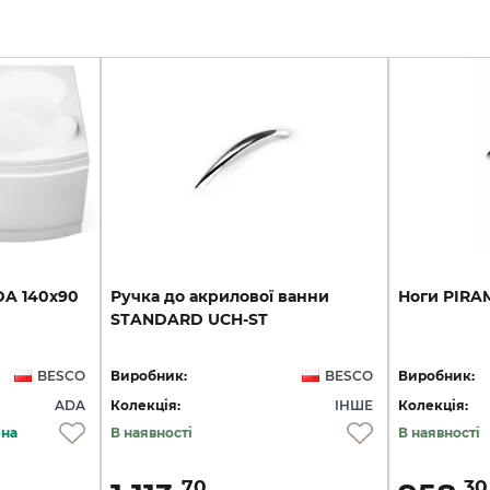
DA
140х90
Ручка
до
акрилової
ванни
Ноги
PIRA
STANDARD
UCH-ST
BESCO
Виробник:
BESCO
Виробник:
ADA
Колекція:
ІНШЕ
Колекція:
ена
В наявності
В наявності
70
30