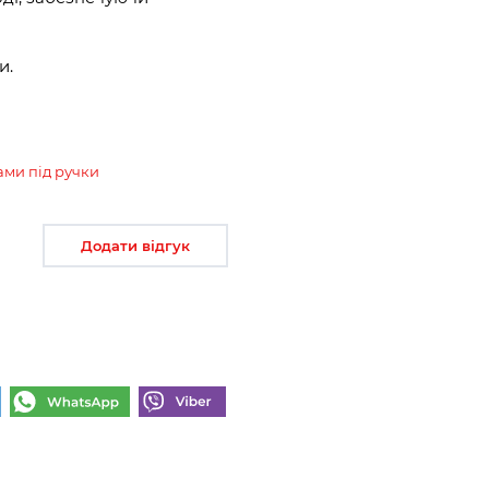
и.
ами під ручки
Додати відгук