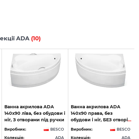
олекції ADA
(10)
Ванна акрилова ADA
Ванна акрилова ADA
140х90 ліва, без обудови і
140х90 права, без
ніг, З отворами під ручки
обудови і ніг, БЕЗ отворів під ручки
Виробник:
BESCO
Виробник:
BESCO
Колекція:
ADA
Колекція:
ADA