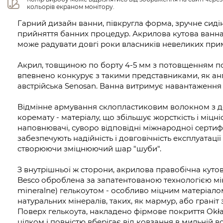
кольорів екраном монітору.
Гарний дизайн ванни, півкругла форма, зручне сиді
прийняття банних процедур. Акрилова кутова ванна
може радувати довгі роки власників невеликих при
Акрил, товщиною по борту 4-5 мм з потовщенням по 
впевнено конкурує з такими представниками, як анг
австрійська Senosan. Ванна витримує навантаження 3
Відмінне армування склопластиковим волокном з
коремату - матеріалу, що збільшує жорсткість і міцні
наповнювачі, суворо відповідні міжнародної сертифік
забезпечують надійність і довговічність експлуатації
створюючи зміцнюючий шар "шуби".
З внутрішньої ж сторони, акрилова правобічна куто
Besco оброблена за запатентованою технологією мі
mineralne) гелькоутом - особливо міцним матеріало
натуральних мінералів, таких, як мармур, або граніт
Поверх гелькоута, накладено фірмове покриття Okła
цілком і повністю вберігає від ковзання в мильній в