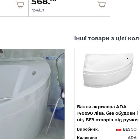
568.
грн/шт
Інші товари з цієї к
Обудова до ванни ADA
Ванна акрилова ADA
BLACK 140х90 ліва/права
140х90 ліва, без обудови і
(L/P), чорна матова
ніг, БЕЗ отворів під ручки
CO
Виробник:
BESCO
Виробник:
BESCO
DA
Колекція:
ADA
Колекція:
ADA