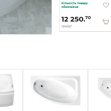
Кількість товару
Під замовлення
обмежена
7 226.
12 250.
10
70
грн/шт
грн/шт