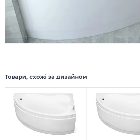
Кількість товару
Кількість товару
обмежена
обмежена
4 325.
4 532.
30
50
грн/шт
грн/шт
Товари, схожі за дизайном