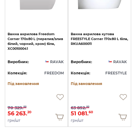
Ванна
акрилова
Freedom
Ванна
акрилова
кутова
Corner
170х80
L
(перелив/злив
FREESTYLE
Corner
170х80
L
біла,
білий,
чорний,
хром)
біла,
RKUA600011
XC00100041
Виробник:
RAVAK
Виробник:
RAVAK
Колекція:
FREEDOM
Колекція:
FREESTYLE
Під замовлення
Під замовлення
70 329.
63 852.
00
00
56 263.
51 081.
20
60
грн/шт
грн/шт