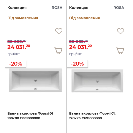
Колекція:
ROSA
Колекція:
ROSA
Під замовлення
Під замовлення
30 039.
30 039.
00
00
24 031.
24 031.
20
20
грн/шт
грн/шт
-20%
-20%
Ванна
акрилова
Формі
01
Ванна
акрилова
Формі
01,
180х80
C881000000
170х75
C691000000