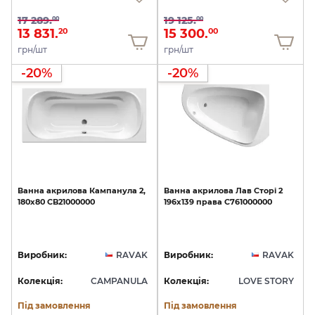
17 289.
19 125.
00
00
13 831.
15 300.
20
00
грн/шт
грн/шт
-20%
-20%
Ванна
акрилова
Кампанула
2,
Ванна
акрилова
Лав
Сторі
2
180х80
CB21000000
196х139
права
C761000000
Виробник:
RAVAK
Виробник:
RAVAK
Колекція:
CAMPANULA
Колекція:
LOVE STORY
Під замовлення
Під замовлення