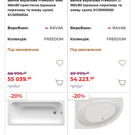
Ванна
акрилова
Freedom
Wall
Ванна
акрилова
Freedom
O
166х80
пристінна
(кришка
169х80
(кришка
переливу
та
переливу
та
зливу
хром)
зливу
хром)
XC00100020
XC00100024
Виробник:
RAVAK
Виробник:
RAVAK
Колекція:
FREEDOM
Колекція:
FREEDOM
Під замовлення
Під замовлення
68 799.
67 779.
00
00
55 039.
54 223.
20
20
грн/шт
грн/шт
-20%
-20%