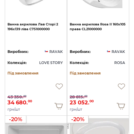
Ванна
акрилова
Лав
Сторі
2
Ванна
акрилова
Rosa
II
160x105
196х139
ліва
C751000000
права
CL21000000
Виробник:
RAVAK
Виробник:
RAVAK
Колекція:
LOVE STORY
Колекція:
ROSA
Під замовлення
Під замовлення
43 350.
28 815.
00
00
34 680.
23 052.
00
00
грн/шт
грн/шт
-20%
-20%