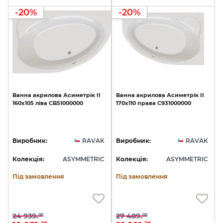
-20%
-20%
Ванна
акрилова
Асиметрік
II
Ванна
акрилова
Асиметрік
II
160х105
ліва
CB51000000
170х110
права
C931000000
Виробник:
RAVAK
Виробник:
RAVAK
Колекція:
ASYMMETRIC
Колекція:
ASYMMETRIC
Під замовлення
Під замовлення
24 939.
27 489.
00
00