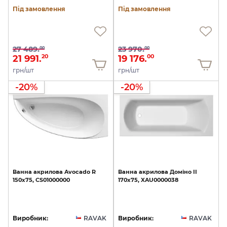
Під замовлення
Під замовлення
27 489.
23 970.
00
00
21 991.
19 176.
20
00
грн/шт
грн/шт
-20%
-20%
Ванна
акрилова
Avocado
R
Ванна
акрилова
Доміно
II
150х75,
CS01000000
170х75,
XAU0000038
Виробник:
RAVAK
Виробник:
RAVAK