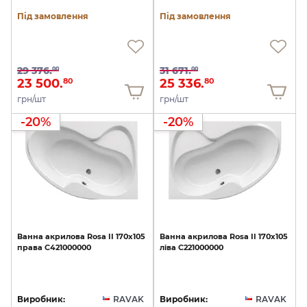
Під замовлення
Під замовлення
29 376.
31 671.
00
00
23 500.
25 336.
80
80
грн/шт
грн/шт
-20%
-20%
Ванна
акрилова
Rosa
II
170x105
Ванна
акрилова
Rosa
II
170х105
права
C421000000
ліва
C221000000
Виробник:
RAVAK
Виробник:
RAVAK