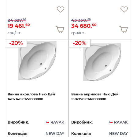
24 327.
43 350.
00
00
19 461.
34 680.
60
00
грн/шт
грн/шт
-20%
-20%
Ванна
акрилова
Нью
Дей
Ванна
акрилова
Нью
Дей
140х140
C651000000
150х150
C661000000
Виробник:
RAVAK
Виробник:
RAVAK
Колекція:
NEW DAY
Колекція:
NEW DAY