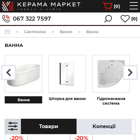
(
0
)
067 322 7597
(0)
Сантехніка
Ванни
Ванна
ВАННА
Шторка для ванни
Гідромасажна
О
Ванна
система
Товари
Колекції
-20%
-20%