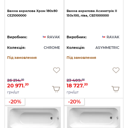
Ванна
акрилова
Хром
180х80
Ванна
акрилова
Асиметрік
II
CE21000000
150х100,
ліва,
CB31000000
Виробник:
RAVAK
Виробник:
RAVAK
Колекція:
CHROME
Колекція:
ASYMMETRIC
Під замовлення
Під замовлення
26 214.
23 409.
00
00
20 971.
18 727.
20
20
грн/шт
грн/шт
-20%
-20%