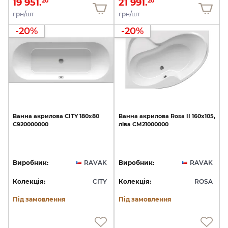
19 951.
21 991.
20
20
грн/шт
грн/шт
-20%
-20%
Ванна
акрилова
CITY
180х80
Ванна
акрилова
Rosa
II
160x105,
C920000000
ліва
CM21000000
Виробник:
RAVAK
Виробник:
RAVAK
Колекція:
CITY
Колекція:
ROSA
Під замовлення
Під замовлення