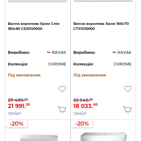
Ванна
акрилова
Хром
Слім
Ванна
акрилова
Хром
160х70
180х80
CE21300000
C731300000
Виробник:
RAVAK
Виробник:
RAVAK
Колекція:
CHROME
Колекція:
CHROME
Під замовлення
Під замовлення
27 489.
22 542.
00
00
21 991.
18 033.
20
60
грн/шт
грн/шт
-20%
-20%