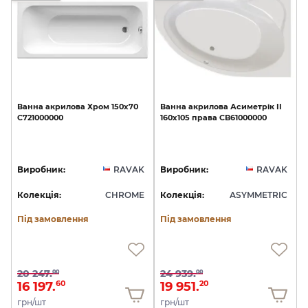
Ванна
акрилова
Хром
150х70
Ванна
акрилова
Асиметрік
II
C721000000
160х105
права
CB61000000
Виробник:
RAVAK
Виробник:
RAVAK
Колекція:
CHROME
Колекція:
ASYMMETRIC
Під замовлення
Під замовлення
20 247.
24 939.
00
00
16 197.
19 951.
60
20
грн/шт
грн/шт