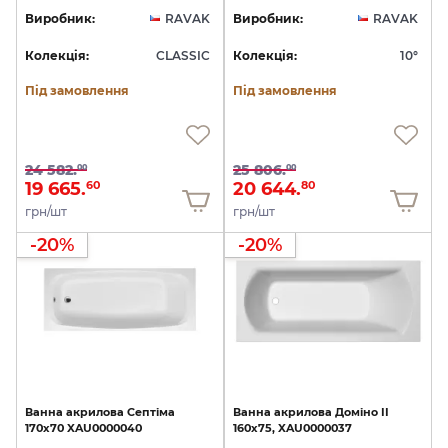
Виробник:
RAVAK
Виробник:
RAVAK
Колекція:
CLASSIC
Колекція:
10°
Під замовлення
Під замовлення
24 582.
25 806.
00
00
19 665.
20 644.
60
80
грн/шт
грн/шт
-20%
-20%
Ванна
акрилова
Септіма
Ванна
акрилова
Доміно
II
170х70
XAU0000040
160х75,
XAU0000037