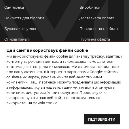
Сантехніка
Виробники
Покриття для підлоги
Доставка та оплата
Будівельні суміші
Повернення та обмін
Стінові панелі
Публічна оферта
Новинки
Цей сайт використовує файли cookie
Політика
конфіденційності
Ми використовуємо файли cookie для аналізу трафіку, адаптації
Акційні товари
контенту та реклами для вас, а також дозволяємо ділитися
інформацією в соціальних мережах. Ми ділимося інформацією
Акції/Знижки
про вашу активність в Інтернеті з партнерами Google: сайтами
соціальних мереж, рекламними та веб-аналітичними
ПРИЄДНУЙТЕСЬ ДО НАС У СОЦМЕРЕЖАХ
компаніями. Наші партнери можуть поєднувати цю інформацію
з інформацією, яку ви надаєте, і даними, які вони отримують,
коли ви користуєтеся їхніми послугами. Продовжуючи
використовувати наш веб-сайт, ви погоджуєтесь на
використання файлів cookie.
© 2026 КЕРАМА МАРКЕТ. Салон плитки, сантехніки, ламінату та
паркетної дошки.
ПІДТВЕРДИТИ
Створення сайту та розробка сайтів — веб–студія ”Бренд–A“