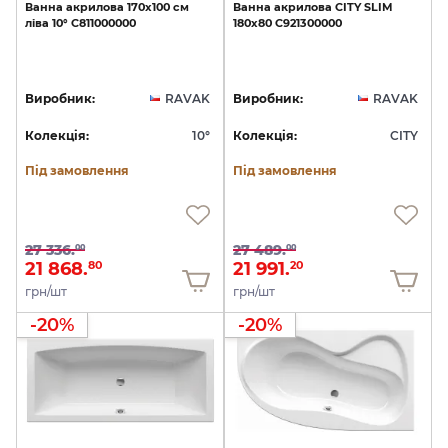
Ванна
акрилова
170x100
см
Ванна
акрилова
CITY
SLIM
ліва
10°
C811000000
180х80
C921300000
Виробник:
RAVAK
Виробник:
RAVAK
Колекція:
10°
Колекція:
CITY
Під замовлення
Під замовлення
27 336.
27 489.
00
00
21 868.
21 991.
80
20
грн/шт
грн/шт
-20%
-20%