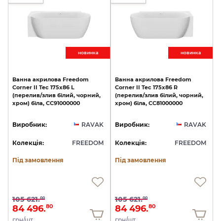
новинкa
новинкa
Ванна
акрилова
Freedom
Ванна
акрилова
Freedom
Corner
II
Tec
175х86
L
Corner
II
Tec
175х86
R
(перелив/злив
білий,
чорний,
(перелив/злив
білий,
чорний,
хром)
біла,
CC91000000
хром)
біла,
CC81000000
Виробник:
RAVAK
Виробник:
RAVAK
Колекція:
FREEDOM
Колекція:
FREEDOM
Під замовлення
Під замовлення
105 621.
105 621.
00
00
84 496.
84 496.
80
80
грн/шт
грн/шт