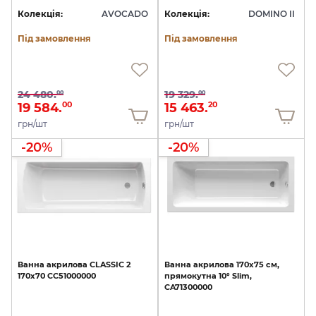
Колекція:
AVOCADO
Колекція:
DOMINO II
Під замовлення
Під замовлення
24 480.
19 329.
00
00
19 584.
15 463.
00
20
грн/шт
грн/шт
-20%
-20%
Ванна
акрилова
CLASSIC
2
Ванна
акрилова
170x75
см,
170х70
CC51000000
прямокутна
10°
Slim,
CA71300000