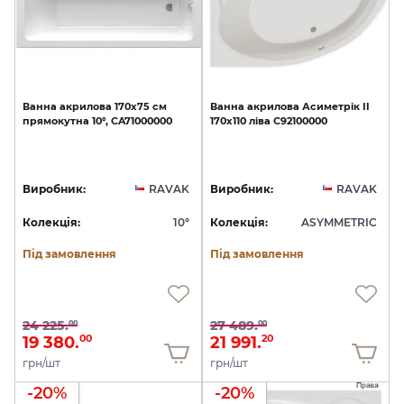
Ванна
акрилова
170x75
см
Ванна
акрилова
Асиметрік
II
прямокутна
10°,
CA71000000
170х110
ліва
C92100000
Виробник:
RAVAK
Виробник:
RAVAK
Колекція:
10°
Колекція:
ASYMMETRIC
Під замовлення
Під замовлення
24 225.
27 489.
00
00
19 380.
21 991.
00
20
грн/шт
грн/шт
-20%
-20%