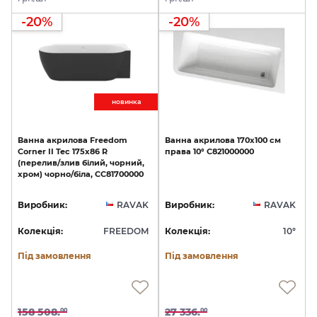
-20%
-20%
новинкa
Ванна
акрилова
Freedom
Ванна
акрилова
170x100
см
Corner
II
Tec
175х86
R
права
10°
C821000000
(перелив/злив
білий,
чорний,
хром)
чорно/біла,
CC81700000
Виробник:
RAVAK
Виробник:
RAVAK
Колекція:
FREEDOM
Колекція:
10°
Під замовлення
Під замовлення
158 508.
27 336.
00
00