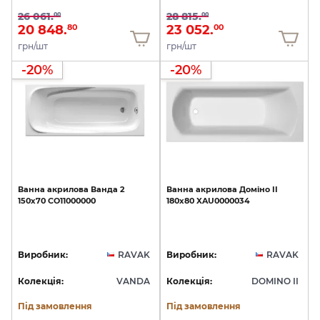
26 061.
28 815.
00
00
20 848.
23 052.
80
00
грн/шт
грн/шт
-20%
-20%
Ванна
акрилова
Ванда
2
Ванна
акрилова
Доміно
II
150х70
CO11000000
180х80
XAU0000034
Виробник:
RAVAK
Виробник:
RAVAK
Колекція:
VANDA
Колекція:
DOMINO II
Під замовлення
Під замовлення