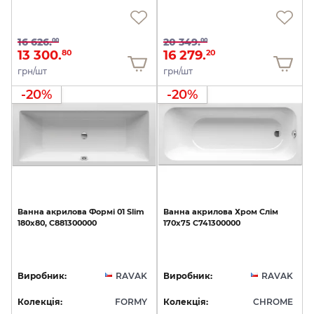
16 626.
20 349.
00
00
13 300.
16 279.
80
20
грн/шт
грн/шт
-20%
-20%
Ванна
акрилова
Формі
01
Slim
Ванна
акрилова
Хром
Слім
180х80,
C881300000
170х75
C741300000
Виробник:
RAVAK
Виробник:
RAVAK
Колекція:
FORMY
Колекція:
CHROME