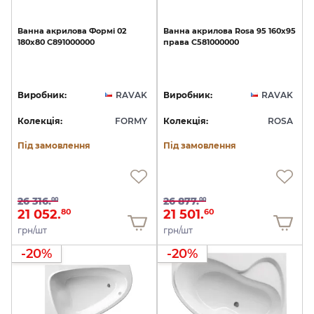
Ванна
акрилова
Формі
02
Ванна
акрилова
Rosa
95
160x95
180х80
C891000000
права
C581000000
Виробник:
RAVAK
Виробник:
RAVAK
Колекція:
FORMY
Колекція:
ROSA
Під замовлення
Під замовлення
26 316.
26 877.
00
00
21 052.
21 501.
80
60
грн/шт
грн/шт
-20%
-20%