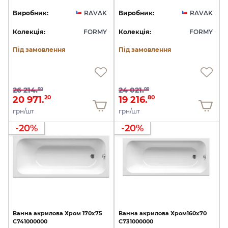
Виробник:
RAVAK
Виробник:
RAVAK
Колекція:
FORMY
Колекція:
FORMY
Під замовлення
Під замовлення
26 214.
24 021.
00
00
20 971.
19 216.
20
80
грн/шт
грн/шт
-20%
-20%
Ванна
акрилова
Хром
170х75
Ванна
акрилова
Хром160х70
C741000000
C731000000