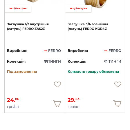
акційна ціна
акційна ціна
Заглушка
1/2
внутрішня
Заглушка
3/4
зовнішня
(латунь)
FERRO
ZAS2Z
(латунь)
FERRO
KOR4Z
Виробник:
FERRO
Виробник:
FERRO
Колекція:
ФІТИНГИ
Колекція:
ФІТИНГИ
Під замовлення
Кількість товару обмежена
24.
29.
86
53
грн/шт
грн/шт