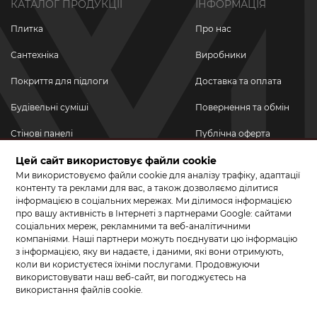
КАТАЛОГ ПРОДУКЦІЇ
ІНФОРМАЦІЯ
Плитка
Про нас
Сантехніка
Виробники
Покриття для підлоги
Доставка та оплата
Будівельні суміші
Повернення та обмін
Стінові панелі
Публічна оферта
Новинки
Цей сайт використовує файли cookie
Політика
конфіденційності
Ми використовуємо файли cookie для аналізу трафіку, адаптації
Акційні товари
контенту та реклами для вас, а також дозволяємо ділитися
інформацією в соціальних мережах. Ми ділимося інформацією
Акції/Знижки
про вашу активність в Інтернеті з партнерами Google: сайтами
соціальних мереж, рекламними та веб-аналітичними
ПРИЄДНУЙТЕСЬ ДО НАС У СОЦМЕРЕЖАХ
компаніями. Наші партнери можуть поєднувати цю інформацію
з інформацією, яку ви надаєте, і даними, які вони отримують,
коли ви користуєтеся їхніми послугами. Продовжуючи
використовувати наш веб-сайт, ви погоджуєтесь на
використання файлів cookie.
© 2026 КЕРАМА МАРКЕТ. Салон плитки, сантехніки, ламінату та