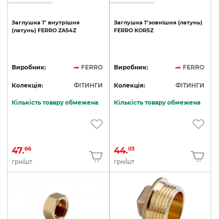
Заглушка
1"
внутрішня
Заглушка
1"зовнішня
(латунь)
(латунь)
FERRO
ZAS4Z
FERRO
KOR5Z
Виробник:
FERRO
Виробник:
FERRO
Колекція:
ФІТИНГИ
Колекція:
ФІТИНГИ
Кількість товару обмежена
Кількість товару обмежена
47.
44.
66
03
грн/шт
грн/шт