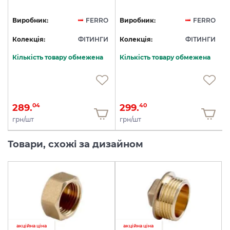
O
Виробник:
FERRO
Виробник:
FERRO
И
Колекція:
ФІТИНГИ
Колекція:
ФІТИНГИ
Кількість товару обмежена
Кількість товару обмежена
289.
299.
04
40
грн/шт
грн/шт
Товари, схожі за дизайном
акційна ціна
акційна ціна