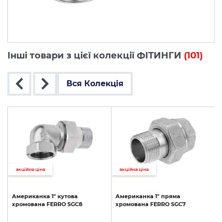
Інші товари з цієї колекції ФІТИНГИ
(101)
Вся Колекція
акційна ціна
акційна ціна
є
Американка
1"
кутова
Американка
1"
пряма
хромована
FERRO
SGC8
хромована
FERRO
SGC7