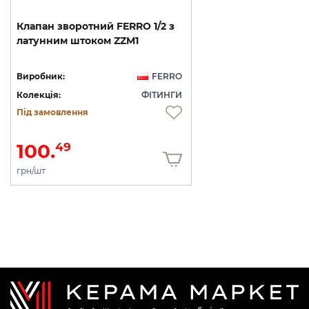
Клапан
зворотний
FERRO
1/2
з
латунним
штоком
ZZM1
Виробник:
FERRO
Колекція:
ФІТИНГИ
Під замовлення
100.
49
грн/шт