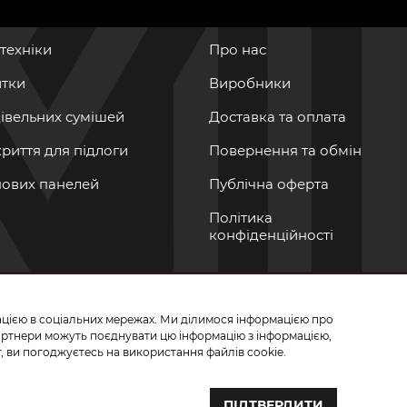
нтехніки
Про нас
итки
Виробники
дівельних сумішей
Доставка та оплата
криття для підлоги
Повернення та обмін
інових панелей
Публічна оферта
Політика
конфіденційності
мацією в соціальних мережах. Ми ділимося інформацією про
СЬ ДО НАС У СОЦМЕРЕЖАХ
партнери можуть поєднувати цю інформацію з інформацією,
, ви погоджуєтесь на використання файлів cookie.
ПІДТВЕРДИТИ