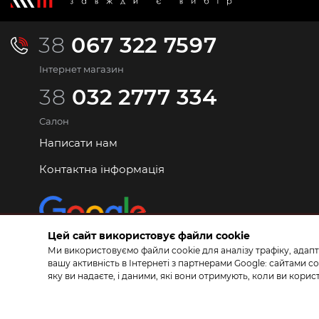
38
067 322 7597
Інтернет магазин
38
032 2777 334
Салон
Написати нам
Контактна інформація
Цей сайт використовує файли cookie
Ми використовуємо файли cookie для аналізу трафіку, адапт
вашу активність в Інтернеті з партнерами Google: сайтами
яку ви надаєте, і даними, які вони отримують, коли ви кор