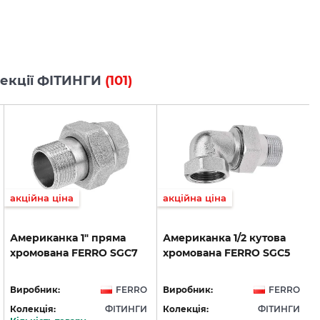
олекції ФІТИНГИ
(101)
акційна ціна
акційна ціна
Американка
1"
пряма
Американка
1/2
кутова
хромована
FERRO
SGC7
хромована
FERRO
SGC5
Виробник:
FERRO
Виробник:
FERRO
Колекція:
ФІТИНГИ
Колекція:
ФІТИНГИ