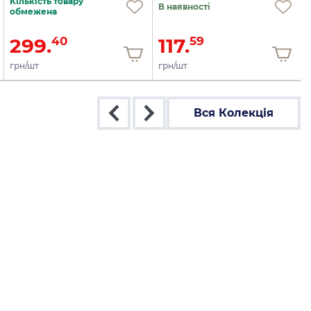
Кількість товару
В наявності
обмежена
299.
117.
40
59
грн/шт
грн/шт
Вся Колекція