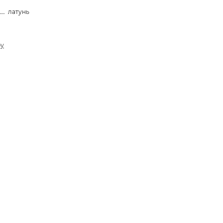
латунь
ру