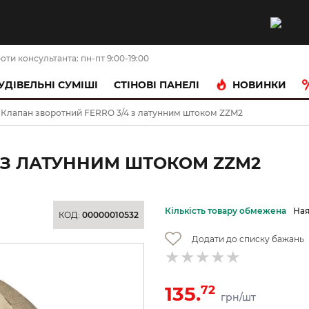
оти консультанта: пн-пт 9:00-19:00
НОВИНКИ
УДІВЕЛЬНІ СУМІШІ
CТІНОВІ ПАНЕЛІ
Клапан зворотний FERRO 3/4 з латунним штоком ZZM2
 З ЛАТУННИМ ШТОКОМ ZZM2
Кількість товару обмежена
Ная
КОД:
00000010532
Додати до списку бажань
135.
72
грн/шт