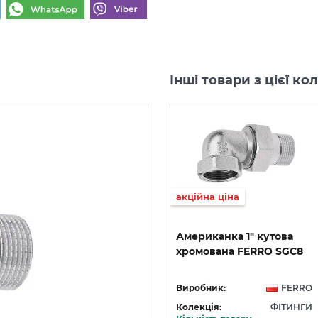
Інші товари з цієї к
акційна ціна
акційна ціна
Коліно 3/4 зовнішнє/
Американка
1"
кутова
внутрішнє
хромована
FERRO
SGC8
C
хромоване FERRO K10C
RO
Виробник:
FERRO
Виробник:
FERRO
ГИ
Колекція:
ФІТИНГИ
Колекція:
ФІТИНГИ