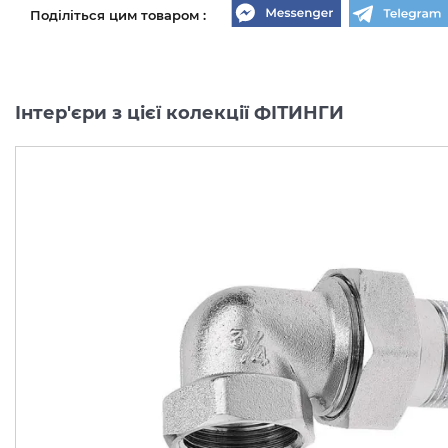
Поділіться цим товаром :
Інтер'єри з цієї колекції ФІТИНГИ
акційна ціна
акційна ціна
Коліно 1/2 внутрішнє/
Коліно 3/4 внутрішнє/
внутрішнє
внутрішнє
хромоване FERRO K03C
хромоване FERRO K04
Виробник:
FERRO
Виробник:
FER
Колекція:
ФІТИНГИ
Колекція:
ФІТИН