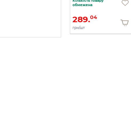
Кількість товару
В наявності
обмежена
122.
289.
25
04
грн/шт
грн/шт