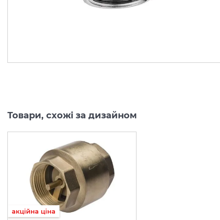
В наявності
В наявності
64.
104.
23
64
грн/шт
грн/шт
Товари, схожі за дизайном
акційна ціна