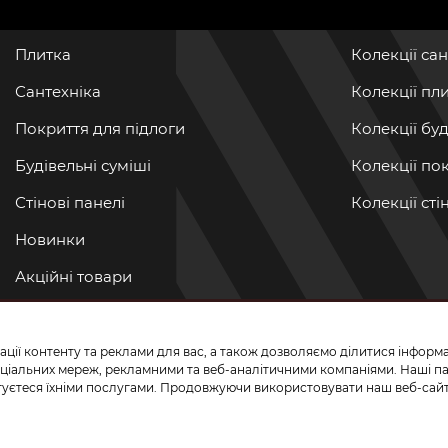
Плитка
Колекції са
Сантехніка
Колекції пл
Покриття для підлоги
Колекції бу
Будівельні суміші
Колекції по
Стінові панелі
Колекції ст
Новинки
Акційні товари
Акції/Знижки
ації контенту та реклами для вас, а також дозволяємо ділитися інфор
ПРИЄДНУЙТЕ
 соціальних мереж, рекламними та веб-аналітичними компаніями. Наші 
истуєтеся їхніми послугами. Продовжуючи використовувати наш веб-сайт