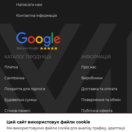
Написати нам
Контактна інформація
КАТАЛОГ ПРОДУКЦІЇ
ІНФОРМАЦІЯ
Плитка
Про нас
Сантехніка
Виробники
Покриття для підлоги
Доставка та оплата
Будівельні суміші
Повернення та обмін
Стінові панелі
Публічна оферта
Новинки
Цей сайт використовує файли cookie
Політика
конфіденційності
Ми використовуємо файли cookie для аналізу трафіку, адаптації