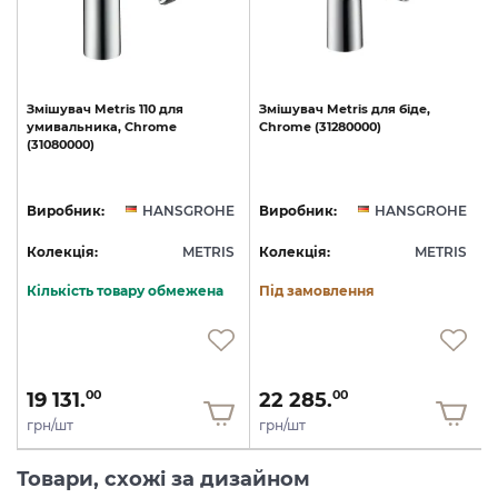
Змішувач
Metris
110
для
Змішувач
Metris
для
біде,
умивальника,
Chrome
Chrome
(31280000)
(31080000)
E
Виробник:
HANSGROHE
Виробник:
HANSGROHE
S
Колекція:
METRIS
Колекція:
METRIS
Кількість товару обмежена
Під замовлення
19 131.
22 285.
00
00
грн/шт
грн/шт
Товари, схожі за дизайном