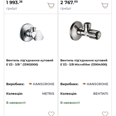
1 993.
2 767.
26
00
грн/шт
грн/шт
Вентиль
під'єднання
кутовий
Вентиль
під'єднання
кутовий
E
1/2
-
3/8
"
(13902000)
E
1/2
-
3/8
Microfilter
(13904000)
Виробник:
HANSGROHE
Виробник:
HANSGROHE
Колекція:
METRIS
Колекція:
ВЕНТИЛІ
В наявності
В наявності