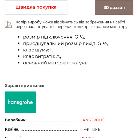
Швидка покупка
3D дизайн
Колір виробу може відрізнятись від зображення на сайті 
через налаштування передачі кольорів екраном монітору.
розмір підключення: G ½,
приєднувальний розмір вихід: G ½,
клас шуму: I,
клас витрати: A,
основний матеріал: латунь
Характеристики:
Виробник:
HANSGROHE
Країна:
Німеччина