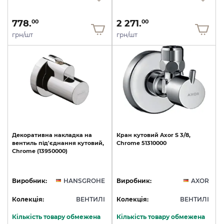
778.
2 271.
00
00
грн/шт
грн/шт
Декоративна
накладка
на
Кран
кутовий
Axor
S
3/8,
вентиль
під'єднання
кутовий,
Chrome
51310000
Chrome
(13950000)
Виробник:
HANSGROHE
Виробник:
AXOR
Колекція:
ВЕНТИЛІ
Колекція:
ВЕНТИЛІ
Кількість товару обмежена
Кількість товару обмежена