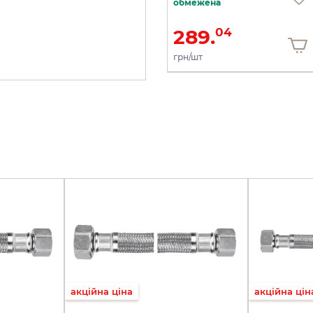
обмежена
104.
289.
64
04
грн/шт
грн/шт
акційна ціна
акційна цін