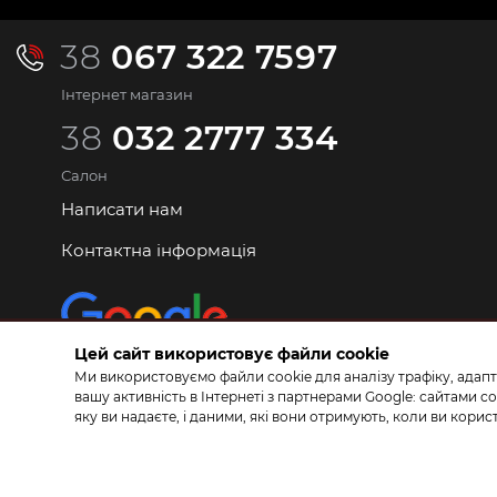
38
067 322 7597
Інтернет магазин
38
032 2777 334
Салон
Написати нам
Контактна інформація
Цей сайт використовує файли cookie
Ми використовуємо файли cookie для аналізу трафіку, адапт
вашу активність в Інтернеті з партнерами Google: сайтами
яку ви надаєте, і даними, які вони отримують, коли ви кор