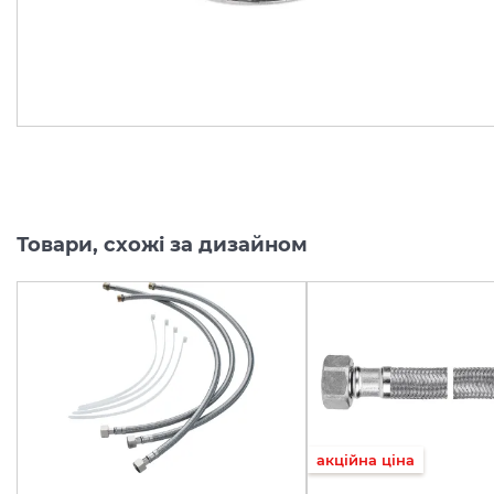
обмежена
135.
64.
72
23
грн/шт
грн/шт
Товари, схожі за дизайном
акційна ціна