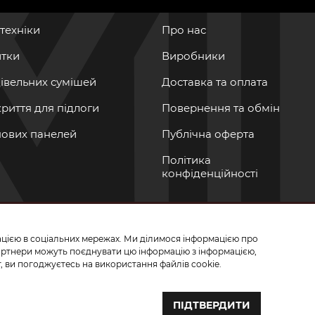
нтехніки
Про нас
итки
Виробники
дівельних сумішей
Доставка та оплата
криття для підлоги
Повернення та обмін
інових панелей
Публічна оферта
Політика
конфіденційності
мацією в соціальних мережах. Ми ділимося інформацією про
СЬ ДО НАС У СОЦМЕРЕЖАХ
партнери можуть поєднувати цю інформацію з інформацією,
, ви погоджуєтесь на використання файлів cookie.
ПІДТВЕРДИТИ