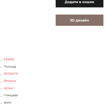
Додати
в кошик
3D дизайн
FERRO
Польща
ФІТИНГИ
акцій
Фітинги
Шланг
глянцева
хром