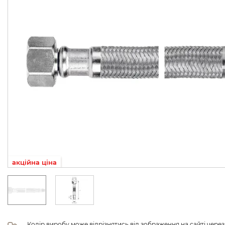
акційна ціна
Колір виробу може відрізнятись від зображення на сайті чере