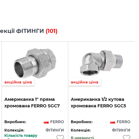
олекції ФІТИНГИ
(101)
акційна ціна
акційна ціна
Американка
1"
пряма
Американка
1/2
кутова
хромована
FERRO
SGC7
хромована
FERRO
SGC5
Виробник:
FERRO
Виробник:
FERRO
Колекція:
ФІТИНГИ
Колекція:
ФІТИНГИ
Кількість товару
В наявності