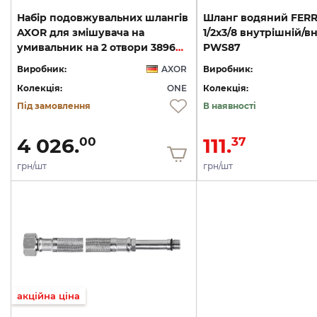
Набір подовжувальних шлангів
Шланг водяний FERR
AXOR для змішувача на
1/2x3/8 внутрішній/в
умивальник на 2 отвори 38960000
PWS87
Виробник:
AXOR
Виробник:
Колекція:
ONE
Колекція:
Під замовлення
В наявності
4 026.
111.
00
37
грн/шт
грн/шт
акційна ціна