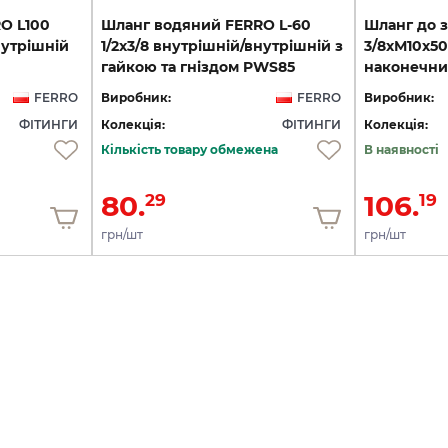
O L100
Шланг водяний FERRO L-60
Шланг до 
нутрішній
1/2x3/8 внутрішній/внутрішній з
3/8хМ10х50
гайкою та гніздом PWS85
наконечни
FERRO
Виробник:
FERRO
Виробник:
ФІТИНГИ
Колекція:
ФІТИНГИ
Колекція:
Кількість товару обмежена
В наявності
80.
106.
29
19
грн/шт
грн/шт