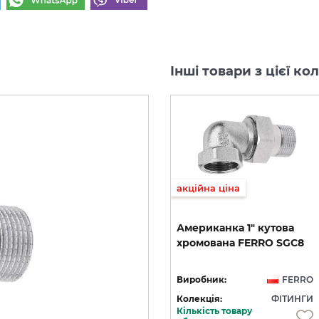
Інші товари з цієї к
акційна ціна
акційна ціна
Коліно 3/4 внутрішнє/
Американка
1"
кутова
внутрішнє
хромована
FERRO
SGC8
хромоване FERRO K04C
RO
Виробник:
FERRO
Виробник:
FERRO
ГИ
Колекція:
ФІТИНГИ
Колекція:
ФІТИНГИ
Кількість товару
В наявності