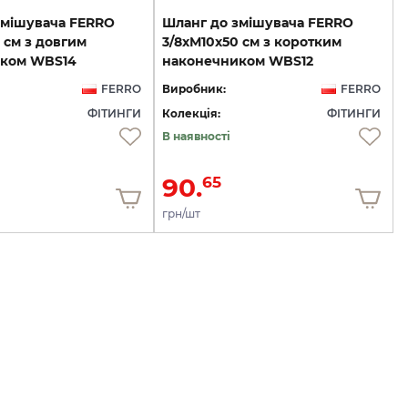
змішувача FERRO
Шланг до змішувача FERRO
 см з довгим
3/8хМ10х50 см з коротким
ком WBS14
наконечником WBS12
FERRO
Виробник:
FERRO
ФІТИНГИ
Колекція:
ФІТИНГИ
В наявності
90.
65
грн/шт