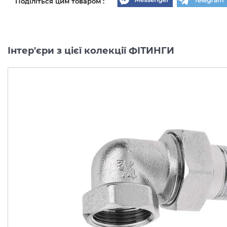
Поділіться цим товаром :
Інтер'єри з цієї колекції ФІТИНГИ
акційна ціна
акційна ціна
Клапан зворотний FERRO
Коліно 1/2 внутрішнє/
3/4 з латунним штоком
внутрішнє
ZZM2
хромоване FERRO K03C
Виробник:
FERRO
Виробник:
FER
Колекція:
ФІТИНГИ
Колекція:
ФІТИН
Кількість товару
В наявності