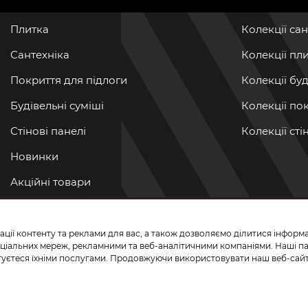
Плитка
Колекції са
Сантехніка
Колекції пл
Покриття для підлоги
Колекції бу
Будівельні суміші
Колекції по
Стінові панелі
Колекції ст
Новинки
Акційні товари
Акції/Знижки
ації контенту та реклами для вас, а також дозволяємо ділитися інфор
ПРИЄДНУЙТЕ
 соціальних мереж, рекламними та веб-аналітичними компаніями. Наші 
истуєтеся їхніми послугами. Продовжуючи використовувати наш веб-сайт