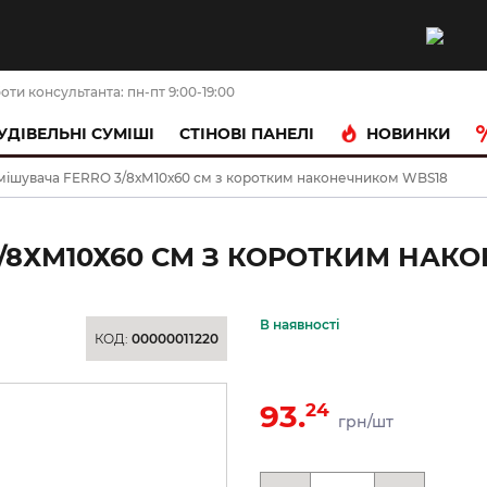
оти консультанта: пн-пт 9:00-19:00
НОВИНКИ
УДІВЕЛЬНІ СУМІШІ
CТІНОВІ ПАНЕЛІ
мішувача FERRO 3/8хМ10х60 см з коротким наконечником WBS18
/8ХМ10Х60 СМ З КОРОТКИМ НАК
В наявності
КОД:
00000011220
93.
24
грн/шт