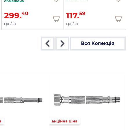
обмежена
299.
117.
40
59
грн/шт
грн/шт
Вся Колекція
а
акційна ціна