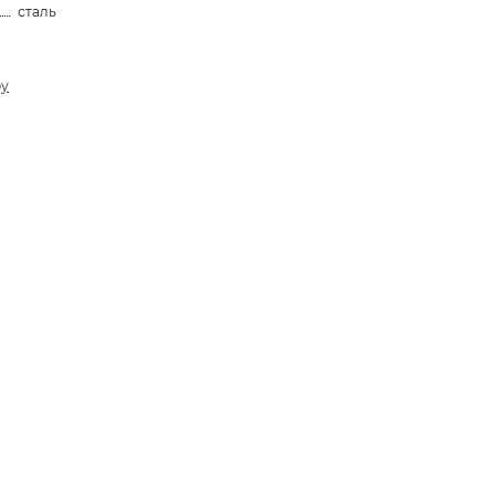
сталь
ру