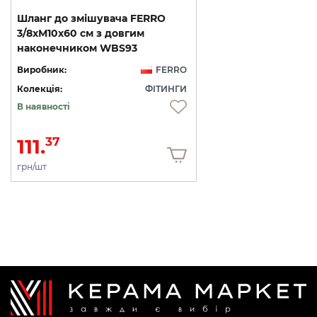
Шланг до змішувача FERRO
3/8хМ10х60 см з довгим
наконечником WBS93
Виробник:
FERRO
Колекція:
ФІТИНГИ
В наявності
111.
37
грн/шт