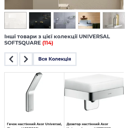
Інші товари з цієї колекції UNIVERSAL
SOFTSQUARE
(114)
Вся Колекція
l,
Гачок
настінний
Axor
Universal,
Дозатор
настінний
Axor