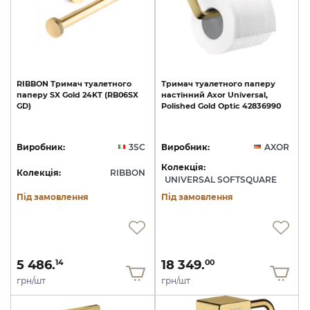
RIBBON
Тримач
туалетного
Тримач
туалетного
паперу
паперу
SX
Gold
24KT
(RB06SX
настінний
Axor
Universal,
GD)
Polished
Gold
Optic
42836990
Виробник:
3SC
Виробник:
AXOR
Колекція:
Колекція:
RIBBON
UNIVERSAL SOFTSQUARE
Під замовлення
Під замовлення
5 486.
18 349.
14
00
грн/шт
грн/шт