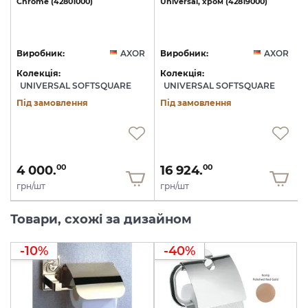
40
Chrome
(42801000)
Universal,
хром
(42819000)
U
R
Виробник:
AXOR
Виробник:
AXOR
Колекція:
Колекція:
UNIVERSAL SOFTSQUARE
UNIVERSAL SOFTSQUARE
Під замовлення
Під замовлення
4 000.
16 924.
00
00
грн/шт
грн/шт
Товари, схожі за дизайном
-10%
-40%