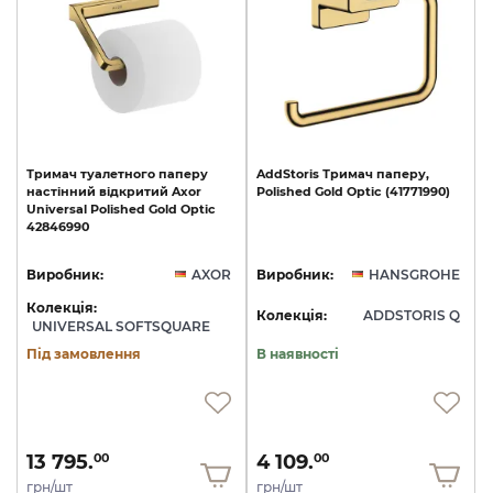
Тримач
туалетного
паперу
AddStoris
Тримач
паперу,
настінний
відкритий
Axor
Polished
Gold
Optic
(41771990)
Universal
Polished
Gold
Optic
42846990
Виробник:
AXOR
Виробник:
HANSGROHE
Колекція:
Колекція:
ADDSTORIS Q
UNIVERSAL SOFTSQUARE
Під замовлення
В наявності
13 795.
4 109.
00
00
грн/шт
грн/шт