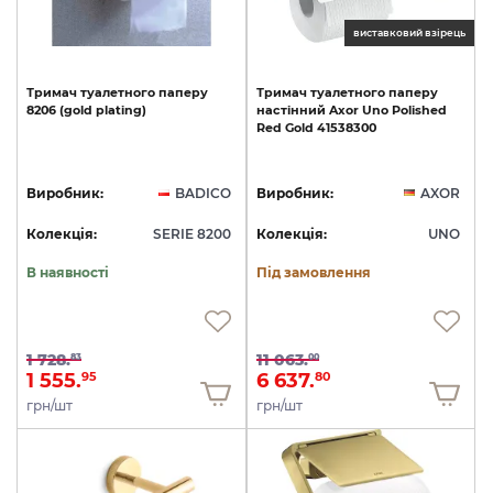
виставковий взірець
Тримач
туалетного
паперу
Тримач
туалетного
паперу
8206
(gold
plating)
настінний
Axor
Uno
Polished
Red
Gold
41538300
Виробник:
BADICO
Виробник:
AXOR
Колекція:
SERIE 8200
Колекція:
UNO
В наявності
Під замовлення
1 728.
11 063.
83
00
1 555.
6 637.
95
80
грн/шт
грн/шт