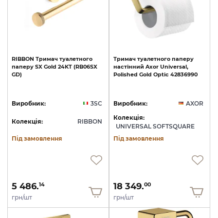
RIBBON
Тримач
туалетного
Тримач
туалетного
паперу
паперу
SX
Gold
24KT
(RB06SX
настінний
Axor
Universal,
GD)
Polished
Gold
Optic
42836990
Виробник:
3SC
Виробник:
AXOR
Колекція:
Колекція:
RIBBON
UNIVERSAL SOFTSQUARE
Під замовлення
Під замовлення
5 486.
18 349.
14
00
грн/шт
грн/шт