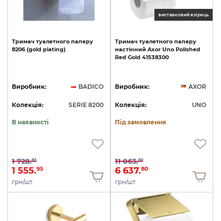
виставковий взірець
Тримач
туалетного
паперу
Тримач
туалетного
паперу
8206
(gold
plating)
настінний
Axor
Uno
Polished
Red
Gold
41538300
Виробник:
BADICO
Виробник:
AXOR
Колекція:
SERIE 8200
Колекція:
UNO
В наявності
Під замовлення
1 728.
11 063.
83
00
1 555.
6 637.
95
80
грн/шт
грн/шт