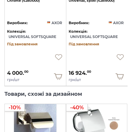
40
Chrome
(42801000)
Universal,
хром
(42819000)
U
R
Виробник:
AXOR
Виробник:
AXOR
Колекція:
Колекція:
UNIVERSAL SOFTSQUARE
UNIVERSAL SOFTSQUARE
Під замовлення
Під замовлення
4 000.
16 924.
00
00
грн/шт
грн/шт
Товари, схожі за дизайном
-10%
-40%