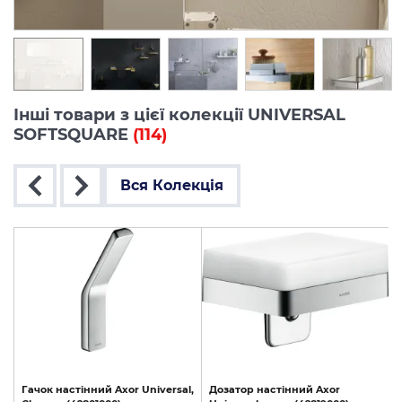
Інші товари з цієї колекції UNIVERSAL
SOFTSQUARE
(114)
Вся Колекція
l,
Гачок
настінний
Axor
Universal,
Дозатор
настінний
Axor