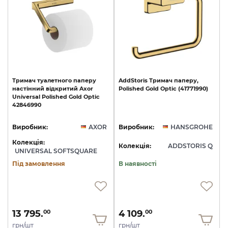
Тримач
туалетного
паперу
AddStoris
Тримач
паперу,
настінний
відкритий
Axor
Polished
Gold
Optic
(41771990)
Universal
Polished
Gold
Optic
42846990
Виробник:
AXOR
Виробник:
HANSGROHE
Колекція:
Колекція:
ADDSTORIS Q
UNIVERSAL SOFTSQUARE
Під замовлення
В наявності
13 795.
4 109.
00
00
грн/шт
грн/шт