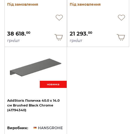
Під замовлення
Під замовлення
38 618.
21 293.
00
00
грн/шт
грн/шт
новинкa
AddStoris
Поличка
40.0
x
14.0
см
Brushed
Black
Chrome
(41794340)
Виробник:
HANSGROHE