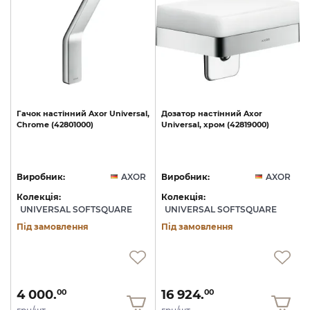
l,
Гачок
настінний
Axor
Universal,
Дозатор
настінний
Axor
40
Chrome
(42801000)
Universal,
хром
(42819000)
U
R
Виробник:
AXOR
Виробник:
AXOR
Колекція:
Колекція:
UNIVERSAL SOFTSQUARE
UNIVERSAL SOFTSQUARE
Під замовлення
Під замовлення
4 000.
16 924.
00
00