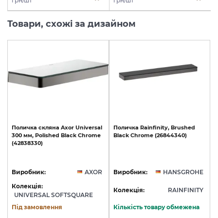
грн/шт
грн/шт
Товари, схожі за дизайном
Поличка
скляна
Axor
Universal
Поличка
Rainfinity,
Brushed
300
мм,
Polished
Black
Chrome
Black
Chrome
(26844340)
(42838330)
Виробник:
AXOR
Виробник:
HANSGROHE
Колекція:
Колекція:
RAINFINITY
UNIVERSAL SOFTSQUARE
Під замовлення
Кількість товару обмежена