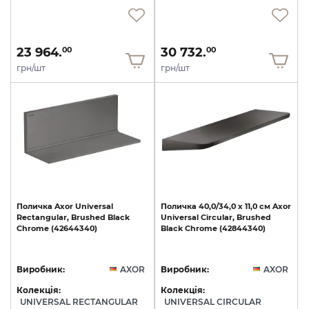
23 964.
30 732.
00
00
грн/шт
грн/шт
Поличка
Axor
Universal
Поличка
40,0/34,0
х
11,0
см
Axor
Rectangular,
Brushed
Black
Universal
Circular,
Brushed
Chrome
(42644340)
Black
Chrome
(42844340)
Виробник:
AXOR
Виробник:
AXOR
Колекція:
Колекція:
UNIVERSAL RECTANGULAR
UNIVERSAL CIRCULAR