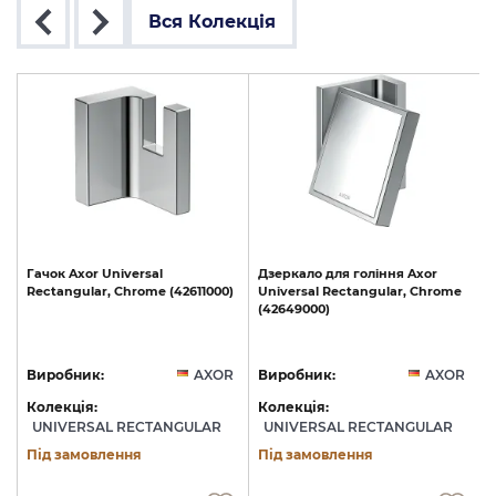
Вся Колекція
Гачок
Axor
Universal
Дзеркало
для
гоління
Axor
Rectangular,
Chrome
(42611000)
Universal
Rectangular,
Chrome
(42649000)
(
R
Виробник:
AXOR
Виробник:
AXOR
Колекція:
Колекція:
UNIVERSAL RECTANGULAR
UNIVERSAL RECTANGULAR
Під замовлення
Під замовлення