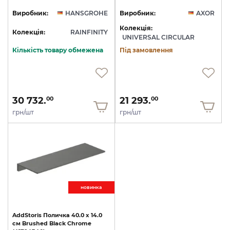
Виробник:
HANSGROHE
Виробник:
AXOR
Колекція:
Колекція:
RAINFINITY
UNIVERSAL CIRCULAR
Кількість товару обмежена
Під замовлення
30 732.
21 293.
00
00
грн/шт
грн/шт
новинкa
AddStoris
Поличка
40.0
x
14.0
см
Brushed
Black
Chrome