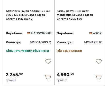
AddStoris
Гачок
подвійний
3.6
Гачок
настінний
Axor
х1.6
x
6.6
см,
Brushed
Black
Montreux,
Brushed
Black
Chrome
(41755340)
Chrome
42137340
Виробник:
HANSGROHE
Виробник:
AXOR
Колекція:
ADDSTORIS Q
Колекція:
MONTREUX
Кількість товару обмежена
Під замовлення
2 245.
4 980.
00
00
грн/шт
грн/шт