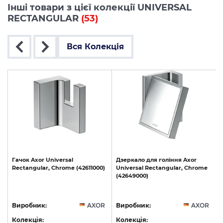
Інші товари з цієї колекції UNIVERSAL
RECTANGULAR
(53)
Вся Колекція
Гачок
Axor
Universal
Дзеркало
для
гоління
Axor
Rectangular,
Chrome
(42611000)
Universal
Rectangular,
Chrome
(42649000)
(
R
Виробник:
AXOR
Виробник:
AXOR
Колекція:
Колекція: