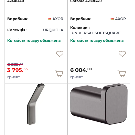
42401340
Chrome
42801340
Виробник:
AXOR
Виробник:
AXOR
Колекція:
Колекція:
URQUIOLA
UNIVERSAL SOFTSQUARE
Кількість товару обмежена
Кількість товару обмежена
6 325.
92
3 795.
6 004.
55
00
грн/шт
грн/шт