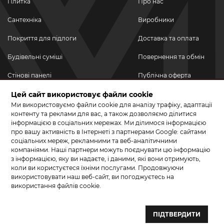
Плитка
Про нас
Сантехніка
Виробники
Покриття для підлоги
Доставка та оплата
Будівельні суміші
Повернення та обмін
Стінові панелі
Публічна оферта
Новинки
Цей сайт використовує файли cookie
Політика
конфіденційності
Ми використовуємо файли cookie для аналізу трафіку, адаптації
Акційні товари
контенту та реклами для вас, а також дозволяємо ділитися
інформацією в соціальних мережах. Ми ділимося інформацією
Акції/Знижки
про вашу активність в Інтернеті з партнерами Google: сайтами
соціальних мереж, рекламними та веб-аналітичними
ПРИЄДНУЙТЕСЬ ДО НАС У СОЦМЕРЕЖАХ
компаніями. Наші партнери можуть поєднувати цю інформацію
з інформацією, яку ви надаєте, і даними, які вони отримують,
коли ви користуєтеся їхніми послугами. Продовжуючи
використовувати наш веб-сайт, ви погоджуєтесь на
використання файлів cookie.
© 2026 КЕРАМА МАРКЕТ. Салон плитки, сантехніки, ламінату та
паркетної дошки.
ПІДТВЕРДИТИ
Створення сайту та розробка сайтів — веб–студія ”Бренд–A“