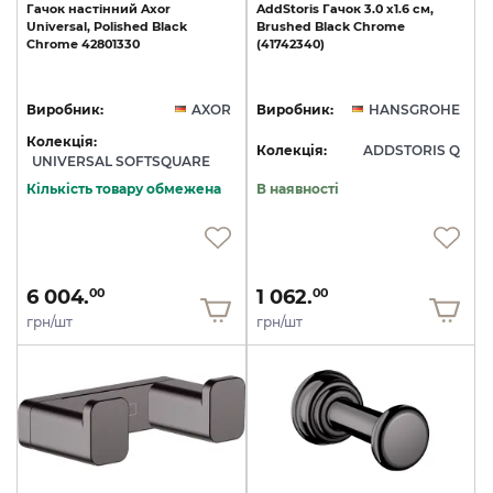
Гачок
настінний
Axor
AddStoris
Гачок
3.0
х1.6
см,
Universal,
Polished
Black
Brushed
Black
Chrome
Chrome
42801330
(41742340)
Виробник:
AXOR
Виробник:
HANSGROHE
Колекція:
Колекція:
ADDSTORIS Q
UNIVERSAL SOFTSQUARE
Кількість товару обмежена
В наявності
6 004.
1 062.
00
00
грн/шт
грн/шт