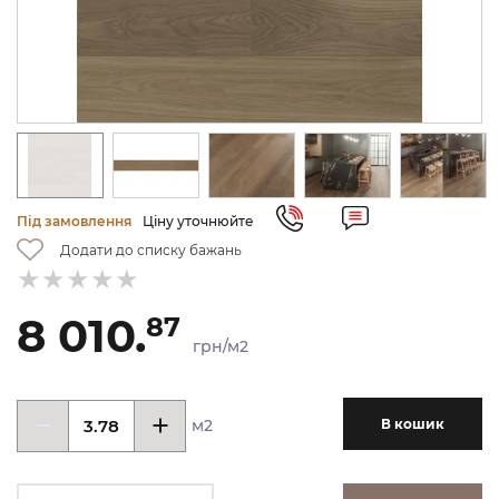
Під замовлення
Ціну уточнюйте
Додати до списку бажань
8 010.
87
грн/м2
м2
В кошик