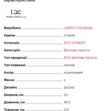
Характеристики:
Виробник:
L'ANTIC COLONIAL
Країна:
Іспанія
Колекція:
ECO DYNASTY
Категорія:
Вінілова підлога
Тип продукції:
ECO вінілова підлога
Тип поверхні:
матова
Колір:
коричневий
Фаска:
є
Дизайн:
дошка
Ширина, см:
20
Довжина, см:
181.5
Товщина, см:
0.9