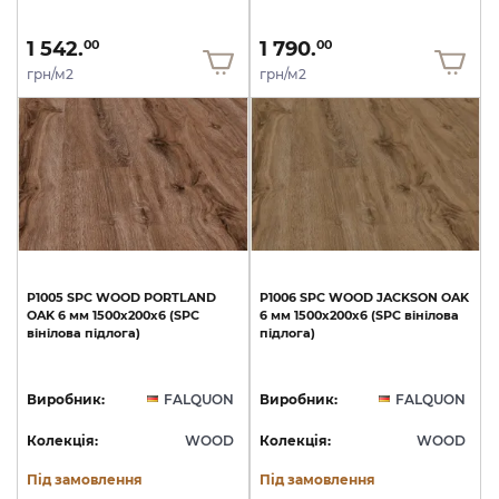
1 542.
1 790.
00
00
грн/м2
грн/м2
P1005
SPC
WOOD
PORTLAND
P1006
SPC
WOOD
JACKSON
OAK
OAK
6
мм
1500х200х6
(SPC
6
мм
1500х200х6
(SPC
вінілова
вінілова
підлога)
підлога)
Виробник:
FALQUON
Виробник:
FALQUON
Колекція:
WOOD
Колекція:
WOOD
Під замовлення
Під замовлення