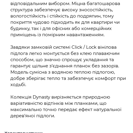
відповідальним вибором. Міцна багатошарова
структура забезпечує високу зносостійкість,
вологостійкість і стійкість до подряпин, тому
покриття чудово підходить як для квартири чи
будинку, так і для офісних або комерційних
приміщень із помірним навантаженням.
Завдяки замковій системі Click / Lock вінілова
підлога легко монтується без клею плаваючим
способом, що значно спрощує укладання та
гарантує щільне з’єднання планок без зазорів.
Модель сумісна з водяною теплою підлогою,
добре зберігає тепло та забезпечує комфорт при
ходьбі.
Колекція Dynasty вирізняється природною
варіативністю відтінків між планками, що
максимально точно передає ефект натуральної
дерев’яної підлоги.