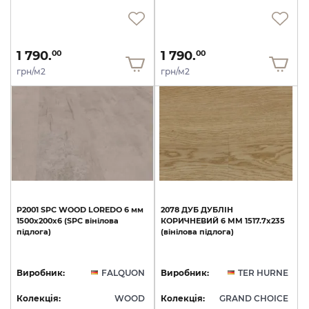
1 790.
1 790.
00
00
грн/м2
грн/м2
P2001
SPC
WOOD
LOREDO
6
мм
2078
ДУБ
ДУБЛІН
1500х200х6
(SPC
вінілова
КОРИЧНЕВИЙ
6
ММ
1517.7х235
підлога)
(вінілова
підлога)
Виробник:
FALQUON
Виробник:
TER HURNE
Колекція:
WOOD
Колекція:
GRAND CHOICE