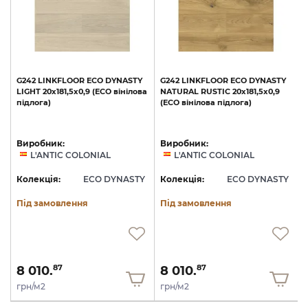
G242
LINKFLOOR
ECO
DYNASTY
G242
LINKFLOOR
ECO
DYNASTY
LIGHT
20x181,5x0,9
(ECO
вінілова
NATURAL
RUSTIC
20x181,5x0,9
підлога)
(ECO
вінілова
підлога)
Виробник:
Виробник:
L'ANTIC COLONIAL
L'ANTIC COLONIAL
Y
Колекція:
ECO DYNASTY
Колекція:
ECO DYNASTY
Під замовлення
Під замовлення
8 010.
8 010.
87
87
грн/м2
грн/м2