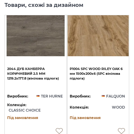
Товари, схожі за дизайном
2044
ДУБ
КАНБЕРРА
P1004
SPC
WOOD
RILEY
OAK
6
КОРИЧНЕВИЙ
2.5
ММ
мм
1500х200х6
(SPC
вінілова
1219.2х177.8
(вінілова
підлога)
підлога)
Виробник:
TER HURNE
Виробник:
FALQUON
Колекція:
Колекція:
WOOD
CLASSIC CHOICE
Під замовлення
Під замовлення