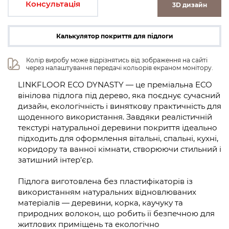
Консультація
3D дизайн
Калькулятор покриття для підлоги
Колір виробу може відрізнятись від зображення на сайті 
через налаштування передачі кольорів екраном монітору.
LINKFLOOR ECO DYNASTY — це преміальна ECO
вінілова підлога під дерево, яка поєднує сучасний
дизайн, екологічність і виняткову практичність для
щоденного використання. Завдяки реалістичній
текстурі натуральної деревини покриття ідеально
підходить для оформлення вітальні, спальні, кухні,
коридору та ванної кімнати, створюючи стильний і
затишний інтер’єр.
Підлога виготовлена без пластифікаторів із
використанням натуральних відновлюваних
матеріалів — деревини, корка, каучуку та
природних волокон, що робить її безпечною для
житлових приміщень та екологічно