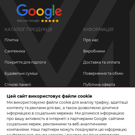
КАТАЛОГ ПРОДУКЦІЇ
ІНФОРМАЦІЯ
Плитка
Про нас
Сантехніка
Виробники
Покриття для підлоги
Доставка та оплата
Будівельні суміші
Повернення та обмін
Стінові панелі
Публічна оферта
Новинки
Цей сайт використовує файли cookie
Політика
конфіденційності
Ми використовуємо файли cookie для аналізу трафіку, адаптації
Акційні товари
контенту та реклами для вас, а також дозволяємо ділитися
інформацією в соціальних мережах. Ми ділимося інформацією
Акції/Знижки
про вашу активність в Інтернеті з партнерами Google: сайтами
соціальних мереж, рекламними та веб-аналітичними
ПРИЄДНУЙТЕСЬ ДО НАС У СОЦМЕРЕЖАХ
компаніями. Наші партнери можуть поєднувати цю інформацію
з інформацією, яку ви надаєте, і даними, які вони отримують,