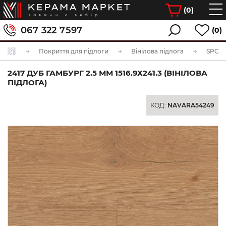
(
0
)
067 322 7597
(0)
Покриття для підлоги
Вінілова підлога
SPC ві
2417 ДУБ ГАМБУРГ 2.5 ММ 1516.9Х241.3 (ВІНІЛОВА
ПІДЛОГА)
КОД:
NAVARA54249