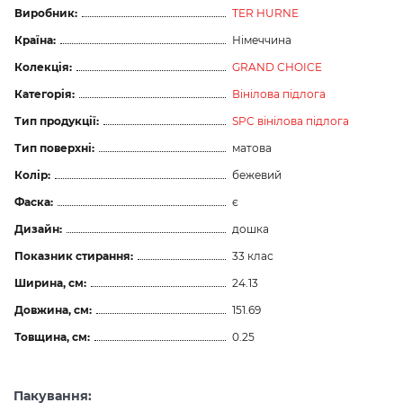
Виробник:
TER HURNE
Країна:
Німеччина
Колекція:
GRAND CHOICE
Категорія:
Вінілова підлога
Тип продукції:
SPC вінілова підлога
Тип поверхні:
матова
Колір:
бежевий
Фаска:
є
Дизайн:
дошка
Показник стирання:
33 клас
Ширина, см:
24.13
Довжина, см:
151.69
Товщина, см:
0.25
Пакування: