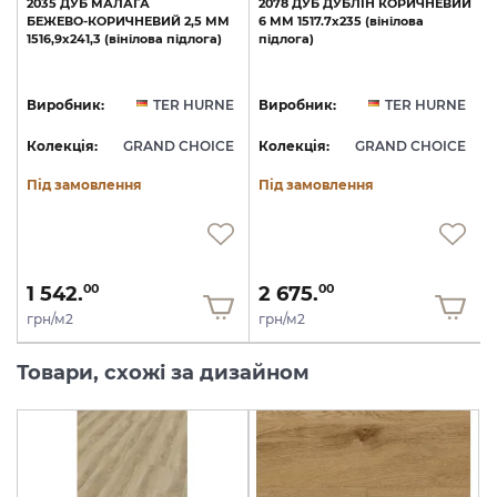
2035
ДУБ
МАЛАГА
2078
ДУБ
ДУБЛІН
КОРИЧНЕВИЙ
2
БЕЖЕВО-КОРИЧНЕВИЙ
2,5
ММ
6
ММ
1517.7х235
(вінілова
1516,9х241,3
(вінілова
підлога)
підлога)
(
E
Виробник:
TER HURNE
Виробник:
TER HURNE
E
Колекція:
GRAND CHOICE
Колекція:
GRAND CHOICE
Під замовлення
Під замовлення
1 542.
2 675.
00
00
грн/м2
грн/м2
Товари, схожі за дизайном