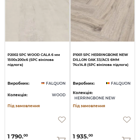
P2002
SPC
WOOD
CALA
6
мм
P1001
SPC
HERRINGBONE
NEW
1500х200х6
(SPC
вінілова
DILLON
OAK
33/AC5
6ММ
підлога)
74х14.8
(SPC
вінілова
підлога)
Виробник:
FALQUON
Виробник:
FALQUON
Колекція:
Колекція:
WOOD
HERRINGBONE NEW
Під замовлення
Під замовлення
1 790.
1 935.
00
00