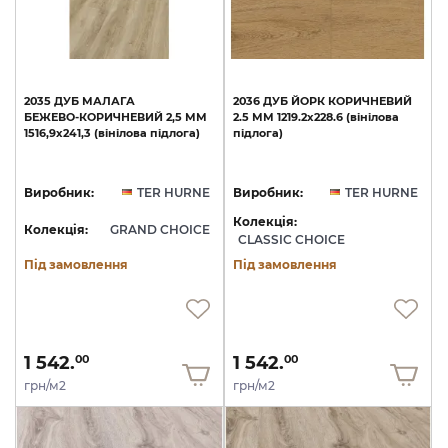
2035
ДУБ
МАЛАГА
2036
ДУБ
ЙОРК
КОРИЧНЕВИЙ
БЕЖЕВО-КОРИЧНЕВИЙ
2,5
ММ
2.5
ММ
1219.2х228.6
(вінілова
1516,9х241,3
(вінілова
підлога)
підлога)
Виробник:
TER HURNE
Виробник:
TER HURNE
Колекція:
Колекція:
GRAND CHOICE
CLASSIC CHOICE
Під замовлення
Під замовлення
1 542.
1 542.
00
00
грн/м2
грн/м2