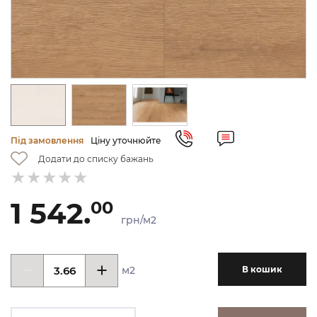
Під замовлення
Ціну уточнюйте
Додати до списку бажань
1 542.
00
грн/м2
м2
В кошик