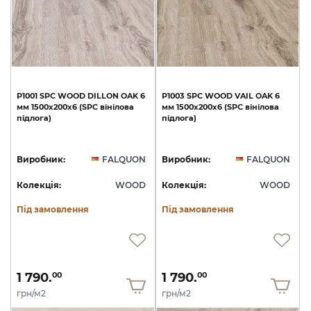
P1001
SPC
WOOD
DILLON
OAK
6
P1003
SPC
WOOD
VAIL
OAK
6
мм
1500х200х6
(SPC
вінілова
мм
1500х200х6
(SPC
вінілова
підлога)
підлога)
Виробник:
FALQUON
Виробник:
FALQUON
Колекція:
WOOD
Колекція:
WOOD
Під замовлення
Під замовлення
1 790.
1 790.
00
00
грн/м2
грн/м2