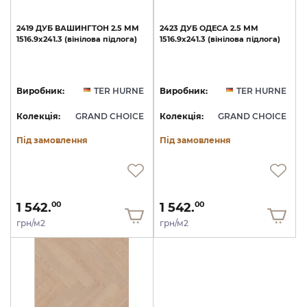
2419
ДУБ
ВАШИНГТОН
2.5
ММ
2423
ДУБ
ОДЕСА
2.5
ММ
1516.9х241.3
(вінілова
підлога)
1516.9х241.3
(вінілова
підлога)
Виробник:
TER HURNE
Виробник:
TER HURNE
Колекція:
GRAND CHOICE
Колекція:
GRAND CHOICE
Під замовлення
Під замовлення
1 542.
1 542.
00
00
грн/м2
грн/м2