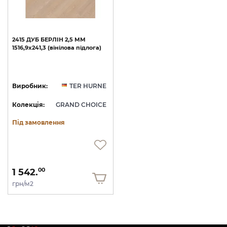
2415
ДУБ
БЕРЛІН
2,5
ММ
1516,9х241,3
(вінілова
підлога)
Виробник:
TER HURNE
Колекція:
GRAND CHOICE
Під замовлення
1 542.
00
грн/м2