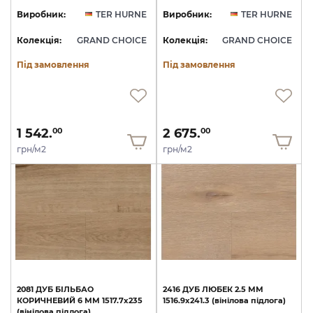
Виробник:
TER HURNE
Виробник:
TER HURNE
Колекція:
GRAND CHOICE
Колекція:
GRAND CHOICE
Під замовлення
Під замовлення
1 542.
2 675.
00
00
грн/м2
грн/м2
2081
ДУБ
БІЛЬБАО
2416
ДУБ
ЛЮБЕК
2.5
ММ
КОРИЧНЕВИЙ
6
ММ
1517.7х235
1516.9х241.3
(вінілова
підлога)
(вінілова
підлога)