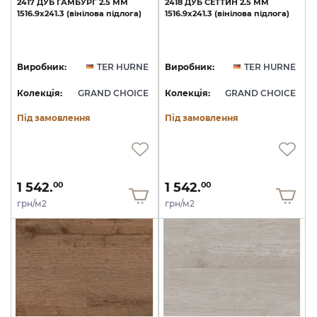
2417
ДУБ
ГАМБУРГ
2.5
ММ
2418
ДУБ
СЕТТИН
2.5
ММ
1516.9х241.3
(вінілова
підлога)
1516.9х241.3
(вінілова
підлога)
Виробник:
TER HURNE
Виробник:
TER HURNE
Колекція:
GRAND CHOICE
Колекція:
GRAND CHOICE
Під замовлення
Під замовлення
1 542.
1 542.
00
00
грн/м2
грн/м2