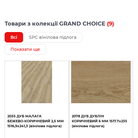
Товари з колекції GRAND CHOICE
(9)
Всі
SPC вінілова підлога
Показати ще
2035
ДУБ
МАЛАГА
2078
ДУБ
ДУБЛІН
БЕЖЕВО-КОРИЧНЕВИЙ
2,5
ММ
КОРИЧНЕВИЙ
6
ММ
1517.7х235
1516,9х241,3
(вінілова
підлога)
(вінілова
підлога)