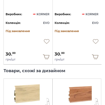
R
Виробник:
KORNER
Виробник:
KORNER
O
Колекція:
EVO
Колекція:
EVO
Під замовлення
Під замовлення
30.
30.
00
00
грн/шт
грн/шт
Товари, схожі за дизайном