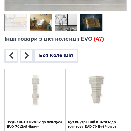
Інші товари з цієї колекції EVO
(47)
Вся Колекція
З'єднання
KORNER
до
плінтуса
Кут
внутрішній
KORNER
до
EVO-70
Дуб
Чілаут
плінтуса
EVO-70
Дуб
Чілаут