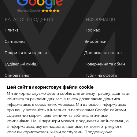
КАТАЛОГ ПРОДУКЦІЇ
ІНФОРМАЦІЯ
Плитка
Про нас
Сантехніка
Виробники
Покриття для підлоги
Доставка та оплата
Будівельні суміші
Повернення та обмін
Стінові панелі
Публічна оферта
Новинки
Цей сайт використовує файли cookie
Політика
конфіденційності
Ми використовуємо файли cookie для аналізу трафіку, адаптації
Акційні товари
контенту та реклами для вас, а також дозволяємо ділитися
інформацією в соціальних мережах. Ми ділимося інформацією
Акції/Знижки
про вашу активність в Інтернеті з партнерами Google: сайтами
соціальних мереж, рекламними та веб-аналітичними
ПРИЄДНУЙТЕСЬ ДО НАС У СОЦМЕРЕЖАХ
компаніями. Наші партнери можуть поєднувати цю інформацію
з інформацією, яку ви надаєте, і даними, які вони отримують,
коли ви користуєтеся їхніми послугами. Продовжуючи