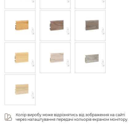
Колір виробу може відрізнятись від зображення на сайті 
через налаштування передачі кольорів екраном монітору.