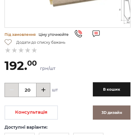
Під замовлення
Ціну уточнюйте
Додати до списку бажань
192.
00
грн/шт
шт
В кошик
Консультація
3D дизайн
Доступні варіанти: