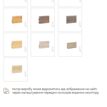
Колір виробу може відрізнятись від зображення на сайті 
через налаштування передачі кольорів екраном монітору.