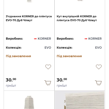
З'єднання
KORNER
до
плінтуса
Кут
внутрішній
KORNER
до
EVO-70
Дуб
Чілаут
плінтуса
EVO-70
Дуб
Чілаут
Виробник:
KORNER
Виробник:
KORNER
Колекція:
EVO
Колекція:
EVO
Під замовлення
Під замовлення
30.
30.
00
00
грн/шт
грн/шт