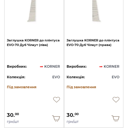
Заглушка
KORNER
до
плінтуса
Заглушка
KORNER
до
плінтуса
EVO-70
Дуб
Чілаут
(ліва)
EVO-70
Дуб
Чілаут
(права)
Виробник:
KORNER
Виробник:
KORNER
Колекція:
EVO
Колекція:
EVO
Під замовлення
Під замовлення
30.
30.
00
00
грн/шт
грн/шт