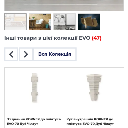
Інші товари з цієї колекції EVO
(47)
Вся Колекція
З'єднання
KORNER
до
плінтуса
Кут
внутрішній
KORNER
до
EVO-70
Дуб
Чілаут
плінтуса
EVO-70
Дуб
Чілаут