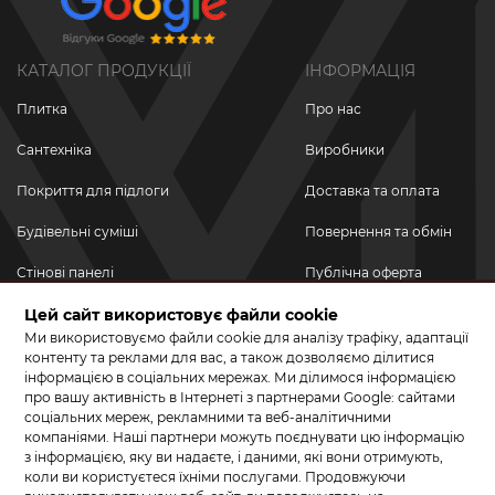
КАТАЛОГ ПРОДУКЦІЇ
ІНФОРМАЦІЯ
Плитка
Про нас
Сантехніка
Виробники
Покриття для підлоги
Доставка та оплата
Будівельні суміші
Повернення та обмін
Стінові панелі
Публічна оферта
Новинки
Цей сайт використовує файли cookie
Політика
конфіденційності
Ми використовуємо файли cookie для аналізу трафіку, адаптації
Акційні товари
контенту та реклами для вас, а також дозволяємо ділитися
інформацією в соціальних мережах. Ми ділимося інформацією
Акції/Знижки
про вашу активність в Інтернеті з партнерами Google: сайтами
соціальних мереж, рекламними та веб-аналітичними
ПРИЄДНУЙТЕСЬ ДО НАС У СОЦМЕРЕЖАХ
компаніями. Наші партнери можуть поєднувати цю інформацію
з інформацією, яку ви надаєте, і даними, які вони отримують,
коли ви користуєтеся їхніми послугами. Продовжуючи