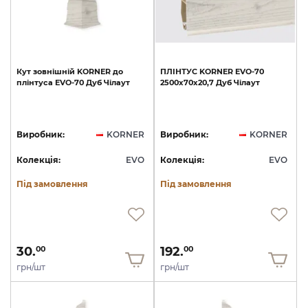
Кут
зовнішній
KORNER
до
ПЛІНТУС
KORNER
EVO-70
плінтуса
EVO-70
Дуб
Чілаут
2500х70х20,7
Дуб
Чілаут
Виробник:
KORNER
Виробник:
KORNER
Колекція:
EVO
Колекція:
EVO
Під замовлення
Під замовлення
30.
192.
00
00
грн/шт
грн/шт