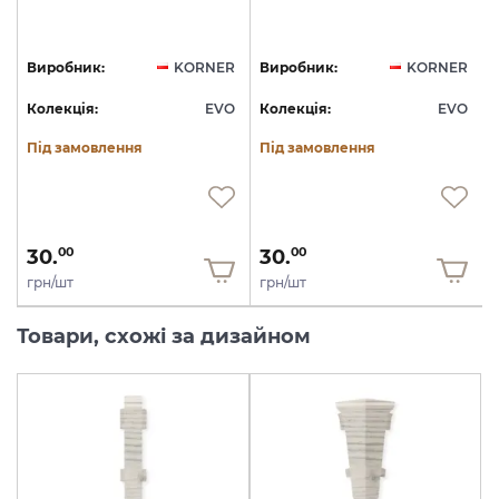
R
Виробник:
KORNER
Виробник:
KORNER
O
Колекція:
EVO
Колекція:
EVO
Під замовлення
Під замовлення
30.
30.
00
00
грн/шт
грн/шт
Товари, схожі за дизайном