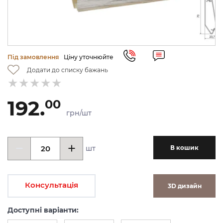
Під замовлення
Ціну уточнюйте
Додати до списку бажань
192.
00
грн/шт
шт
В кошик
Консультація
3D дизайн
Доступні варіанти: