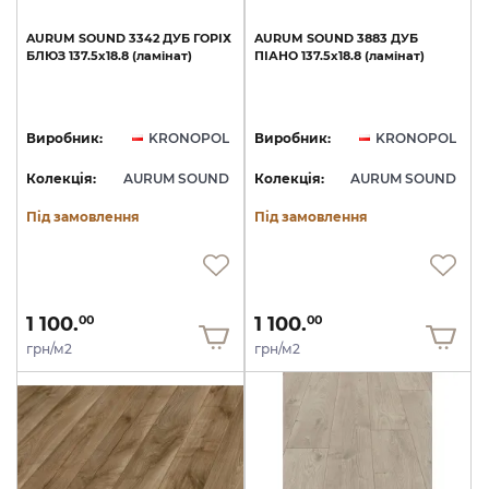
AURUM
SOUND
3342
ДУБ
ГОРІХ
AURUM
SOUND
3883
ДУБ
БЛЮЗ
137.5х18.8
(ламінат)
ПІАНО
137.5х18.8
(ламінат)
Виробник:
KRONOPOL
Виробник:
KRONOPOL
Колекція:
AURUM SOUND
Колекція:
AURUM SOUND
Під замовлення
Під замовлення
1 100.
1 100.
00
00
грн/м2
грн/м2