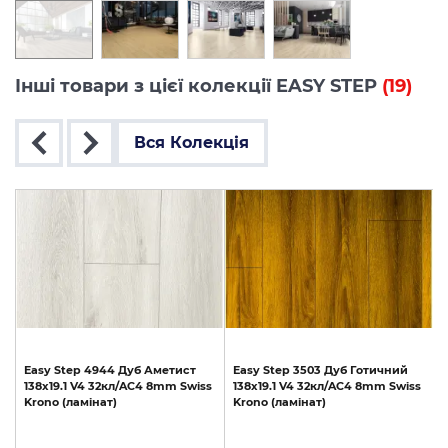
Інші товари з цієї колекції EASY STEP
(19)
Вся Колекція
1
Easy
Step
4944
Дуб
Аметист
Easy
Step
3503
Дуб
Готичний
o
138х19.1
V4
32кл/AC4
8mm
Swiss
138х19.1
V4
32кл/AC4
8mm
Swiss
1
Krono
(ламінат)
Krono
(ламінат)