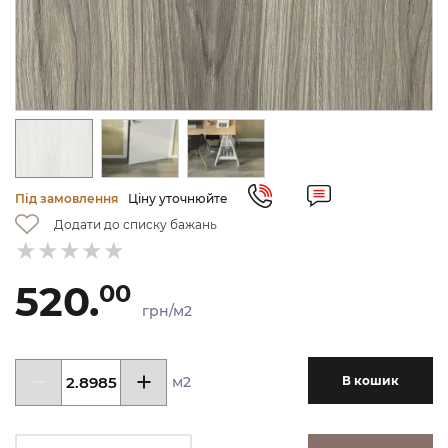
Під замовлення
Ціну уточнюйте
Додати до списку бажань
520.
00
грн/м2
м2
В кошик