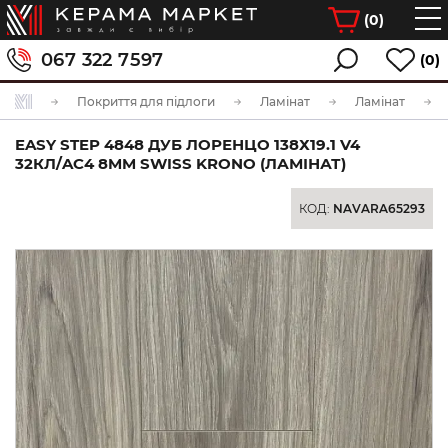
(
0
)
067 322 7597
(0)
Покриття для підлоги
Ламінат
Ламінат
EASY STEP 4848 ДУБ ЛОРЕНЦО 138Х19.1 V4
32КЛ/AC4 8MM SWISS KRONO (ЛАМІНАТ)
КОД:
NAVARA65293