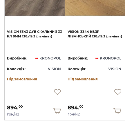
VISION
3343
ДУБ
СКАЛЬНИЙ
33
VISION
3344
КЕДР
КЛ
8ММ
138х19.3
(ламінат)
ЛІВАНСЬКИЙ
138х19.3
(ламінат)
Виробник:
KRONOPOL
Виробник:
KRONOPOL
Колекція:
VISION
Колекція:
VISION
Під замовлення
Під замовлення
894.
894.
00
00
грн/м2
грн/м2