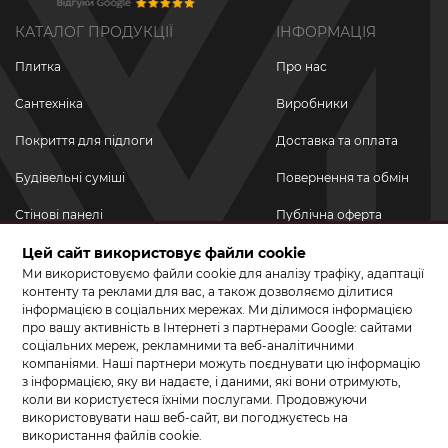
КАТАЛОГ ПРОДУКЦІЇ
ІНФОРМАЦІЯ
Плитка
Про нас
Сантехніка
Виробники
Покриття для підлоги
Доставка та оплата
Будівельні суміші
Повернення та обмін
Стінові панелі
Публічна оферта
Новинки
Цей сайт використовує файли cookie
Політика
конфіденційності
Ми використовуємо файли cookie для аналізу трафіку, адаптації
Акційні товари
контенту та реклами для вас, а також дозволяємо ділитися
інформацією в соціальних мережах. Ми ділимося інформацією
Акції/Знижки
про вашу активність в Інтернеті з партнерами Google: сайтами
соціальних мереж, рекламними та веб-аналітичними
ПРИЄДНУЙТЕСЬ ДО НАС У СОЦМЕРЕЖАХ
компаніями. Наші партнери можуть поєднувати цю інформацію
з інформацією, яку ви надаєте, і даними, які вони отримують,
коли ви користуєтеся їхніми послугами. Продовжуючи
використовувати наш веб-сайт, ви погоджуєтесь на
використання файлів cookie.