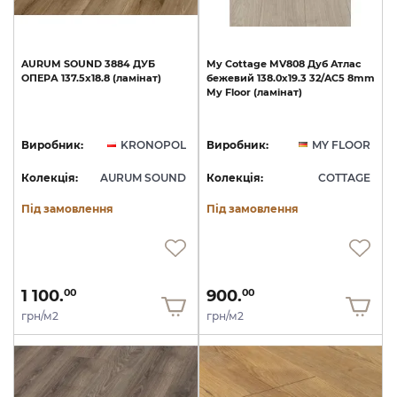
AURUM
SOUND
3884
ДУБ
My
Cottage
MV808
Дуб
Атлас
ОПЕРА
137.5х18.8
(ламінат)
бежевий
138.0х19.3
32/AC5
8mm
My
Floor
(ламінат)
Виробник:
KRONOPOL
Виробник:
MY FLOOR
Колекція:
AURUM SOUND
Колекція:
COTTAGE
Під замовлення
Під замовлення
1 100.
900.
00
00
грн/м2
грн/м2