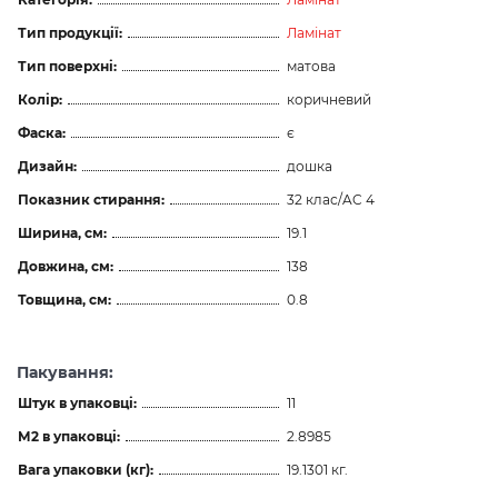
Тип продукції:
Ламінат
Тип поверхні:
матова
Колір:
коричневий
Фаска:
є
Дизайн:
дошка
Показник стирання:
32 клас/AC 4
Ширина, см:
19.1
Довжина, см:
138
Товщина, см:
0.8
Пакування:
Штук в упаковці:
11
М2 в упаковці:
2.8985
Вага упаковки (кг):
19.1301 кг.