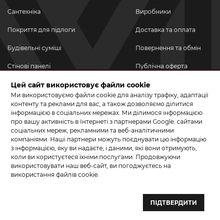
Сантехніка
Виробники
Покриття для підлоги
Доставка та оплата
Будівельні суміші
Повернення та обмін
Стінові панелі
Публічна оферта
Новинки
Цей сайт використовує файли cookie
Політика
конфіденційності
Ми використовуємо файли cookie для аналізу трафіку, адаптації
Акційні товари
контенту та реклами для вас, а також дозволяємо ділитися
інформацією в соціальних мережах. Ми ділимося інформацією
Акції/Знижки
про вашу активність в Інтернеті з партнерами Google: сайтами
соціальних мереж, рекламними та веб-аналітичними
ПРИЄДНУЙТЕСЬ ДО НАС У СОЦМЕРЕЖАХ
компаніями. Наші партнери можуть поєднувати цю інформацію
з інформацією, яку ви надаєте, і даними, які вони отримують,
коли ви користуєтеся їхніми послугами. Продовжуючи
використовувати наш веб-сайт, ви погоджуєтесь на
використання файлів cookie.
© 2026 КЕРАМА МАРКЕТ. Салон плитки, сантехніки, ламінату та
паркетної дошки.
ПІДТВЕРДИТИ
Створення сайту та розробка сайтів — веб–студія ”Бренд–A“