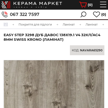
(
0
)
067 322 7597
(0)
Покриття для підлоги
Ламінат
Ламінат
EASY STEP 3298 ДУБ ДАВОС 138Х19.1 V4 32КЛ/AC4
8MM SWISS KRONO (ЛАМІНАТ)
КОД:
NAVARA65290