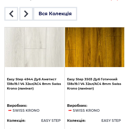
Вся Колекція
1
Easy
Step
4944
Дуб
Аметист
Easy
Step
3503
Дуб
Готичний
o
138х19.1
V4
32кл/AC4
8mm
Swiss
138х19.1
V4
32кл/AC4
8mm
Swiss
1
Krono
(ламінат)
Krono
(ламінат)
Виробник:
Виробник:
SWISS KRONO
SWISS KRONO
P
Колекція:
EASY STEP
Колекція:
EASY STEP