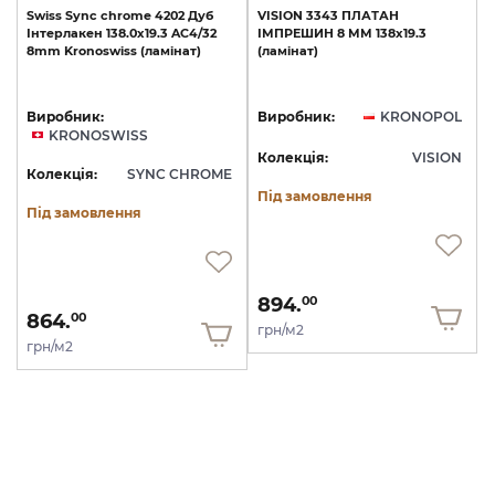
Swiss
Sync
chrome
4202
Дуб
VISION
3343
ПЛАТАН
Інтерлакен
138.0х19.3
AC4/32
ІМПРЕШИН
8
ММ
138х19.3
8mm
Kronoswiss
(ламінат)
(ламінат)
Виробник:
Виробник:
KRONOPOL
KRONOSWISS
Колекція:
VISION
Колекція:
SYNC CHROME
Під замовлення
Під замовлення
894.
00
864.
00
грн/м2
грн/м2