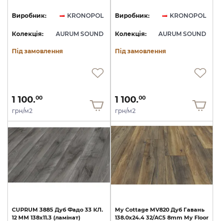
Виробник:
KRONOPOL
Виробник:
KRONOPOL
Колекція:
AURUM SOUND
Колекція:
AURUM SOUND
Під замовлення
Під замовлення
1 100.
1 100.
00
00
грн/м2
грн/м2
CUPRUM
3885
Дуб
Фадо
33
КЛ.
My
Cottage
MV820
Дуб
Гавань
12
ММ
138х11.3
(ламінат)
138.0х24.4
32/AC5
8mm
My
Floor