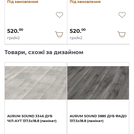
Під замовлення
Під замовлення
520.
520.
00
00
грн/м2
грн/м2
Товари, схожі за дизайном
AURUM
SOUND
3346
ДУБ
AURUM
SOUND
3885
ДУБ
ФАДО
ЧІЛ-АУТ
137.5х18.8
(ламінат)
137.5х18.8
(ламінат)