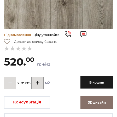
Під замовлення
Ціну уточнюйте
Додати до списку бажань
520.
00
грн/м2
м2
В кошик
Консультація
3D дизайн