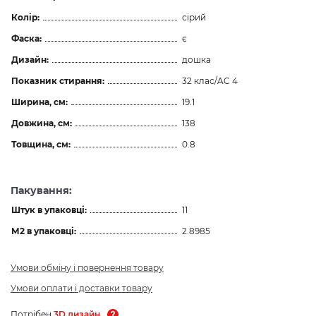
Колір:
сірий
Фаска:
є
Дизайн:
дошка
Показник стирання:
32 клас/AC 4
Ширина, см:
19.1
Довжина, см:
138
Товщина, см:
0.8
Пакування:
Штук в упаковці:
11
М2 в упаковці:
2.8985
Умови обміну і повернення товару
Умови оплати і доставки товару
Потрібен
3D дизайн