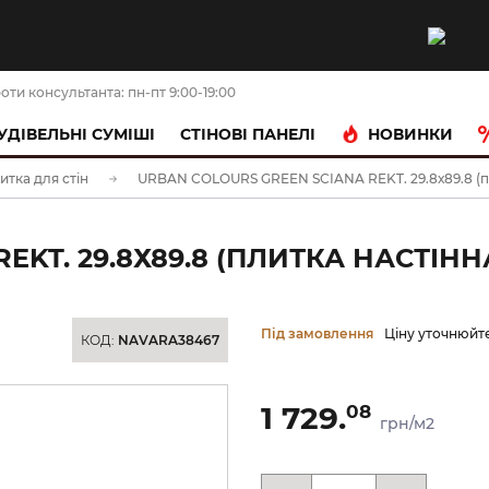
оти консультанта: пн-пт 9:00-19:00
НОВИНКИ
УДІВЕЛЬНІ СУМІШІ
CТІНОВІ ПАНЕЛІ
итка для стін
URBAN COLOURS GREEN SCIANA REKT. 29.8х89.8 (пл
EKT. 29.8Х89.8 (ПЛИТКА НАСТІНН
Під замовлення
Ціну уточнюйт
КОД:
NAVARA38467
1 729.
08
грн/м2