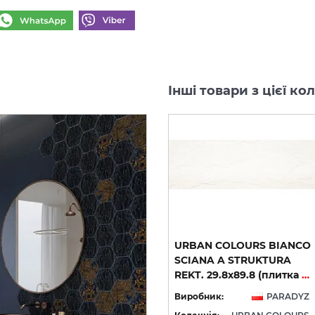
Інші товари з цієї 
URBAN COLOURS GREEN
URBAN COLOURS BIANCO
INSERTO SZKLANE
SCIANA A STRUKTURA
8х19.8 декор (плитка настінна)
HEKSAGON 19.8х17.1 декор (плитка настінна)
REKT. 29.8х89.8 (плитка настінна)
YZ
Виробник:
PARADYZ
Виробник:
PARADYZ