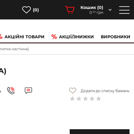
Кошик (
0
)
(0)
0.
грн
00
АКЦІЙНІ ТОВАРИ
АКЦІЇ/ЗНИЖКИ
ВИРОБНИКИ
итка настінна)
А)
Додати до списку бажань
е