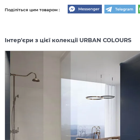
Поділіться цим товаром :
Інтер'єри з цієї колекції URBAN COLOURS
URBAN COLOURS GOLD
URBAN COLOURS GOLD
INSERTO STRUKTURA A
INSERTO STRUKTURA B
19.8х19.8 декор (плитка настінна)
19.
Виробник:
PARADYZ
Виробник:
PARAD