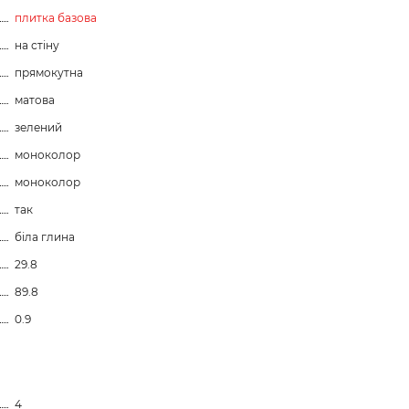
плитка базова
на стіну
прямокутна
матова
зелений
моноколор
моноколор
так
біла глина
29.8
89.8
0.9
4