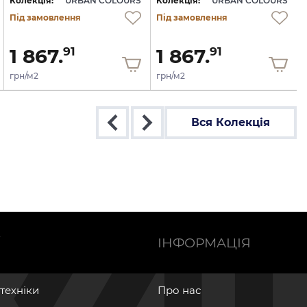
Колекція:
URBAN COLOURS
Колекція:
URBAN COLOURS
Під замовлення
Під замовлення
1 867.
1 867.
91
91
грн/м2
грн/м2
Вся Колекція
Ї
ІНФОРМАЦІЯ
нтехніки
Про нас