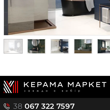
Колекція:
URBAN COLOURS
Колекція:
URBAN COLOU
Під замовлення
Під замовлення
224.
224.
81
81
грн/шт
грн/шт
38
067 322 7597