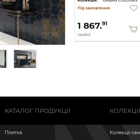
RS
Колекція:
URBAN COLOURS
Колекція:
URBAN COLOURS
Під замовлення
Під замовлення
824.
1 867.
66
91
грн/шт
грн/м2
КАТАЛОГ ПРОДУКЦІЇ
КОЛЕКЦІ
Плитка
Колекції са