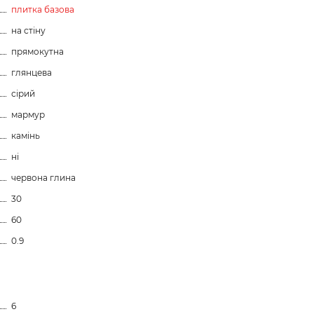
плитка базова
на стіну
прямокутна
глянцева
сірий
мармур
камінь
ні
червона глина
30
60
0.9
6