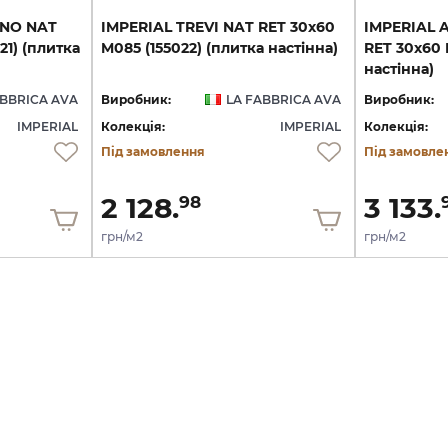
INO NAT
IMPERIAL
TREVI
NAT
RET
30х60
IMPERIAL 
21) (плитка
M085
(155022)
(плитка
настінна)
RET 30х60 M
настінна)
ABBRICA AVA
Виробник:
LA FABBRICA AVA
Виробник:
IMPERIAL
Колекція:
IMPERIAL
Колекція:
Під замовлення
Під замовле
2 128.
3 133.
98
грн/м2
грн/м2