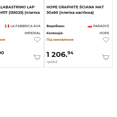
ALABASTRINO LAP
HOPE
GRAPHITE
ŚCIANA
MAT
117 (155025) (плитка
30х60
(плитка
настінна)
LA FABBRICA AVA
Виробник:
PARADYZ
IMPERIAL
Колекція:
HOPE
ння
Під замовлення
1 206.
90
94
грн/м2