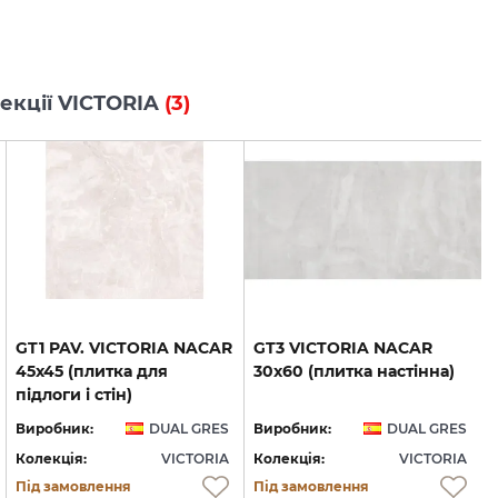
лекції VICTORIA
(3)
GT1 PAV. VICTORIA NACAR
GT3
VICTORIA
NACAR
45x45 (плитка для
30x60
(плитка
настінна)
підлоги і стін)
Виробник:
DUAL GRES
Виробник:
DUAL GRES
Колекція:
VICTORIA
Колекція:
VICTORIA
Під замовлення
Під замовлення