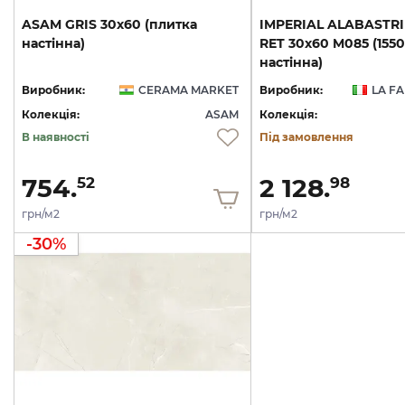
ASAM
GRIS
30х60
(плитка
IMPERIAL ALABASTR
настінна)
RET 30х60 M085 (1550
настінна)
Виробник:
CERAMA MARKET
Виробник:
LA F
Колекція:
ASAM
Колекція:
В наявності
Під замовлення
754.
2 128.
52
98
грн/м2
грн/м2
-30%