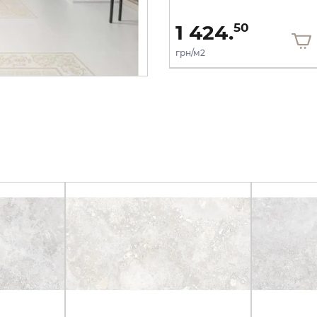
1 424.
50
грн/м2