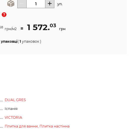
уп.
1 572.
03
=
58
грн/м2
грн
 упаковці
(
1
упаковок
)
DUAL GRES
Іспанія
VICTORIA
Плитка для ванни,
Плитка настінна