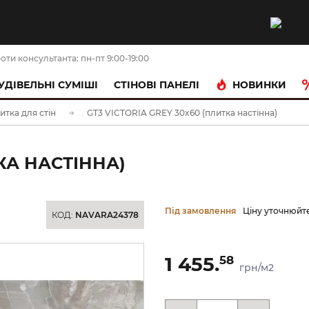
оти консультанта: пн-пт 9:00-19:00
НОВИНКИ
УДІВЕЛЬНІ СУМІШІ
CТІНОВІ ПАНЕЛІ
итка для стін
GT3 VICTORIA GREY 30x60 (плитка настінна)
ТКА НАСТІННА)
Під замовлення
Ціну уточнюйт
КОД:
NAVARA24378
1 455.
58
грн/м2