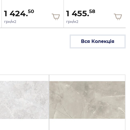
1 424.
1 455.
50
58
грн/м2
грн/м2
Вся Колекція