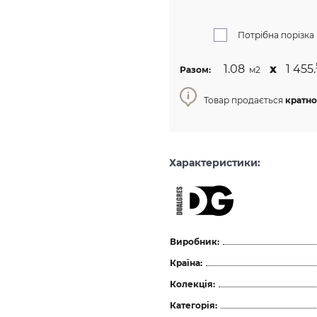
Потрібна порізка
1.08
х
1 455.
Разом:
м2
Товар продається
кратно
Характеристики:
Виробник:
Країна:
Колекція:
Категорія: