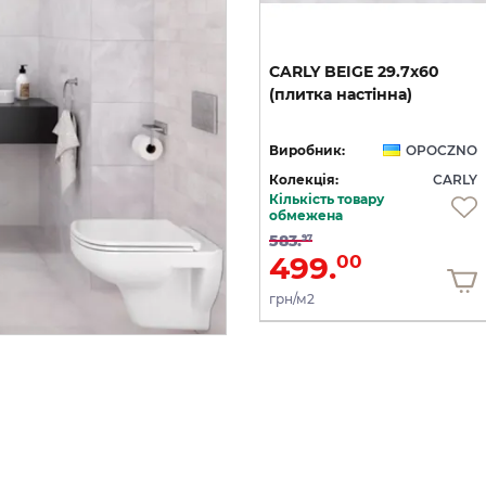
CARLY WHITE 42х42
CARLY
BEIGE
29.7х60
а)
(плитка для підлоги і
(плитка
настінна)
стін)
NO
Виробник:
OPOCZNO
Виробник:
OPOCZNO
LY
Колекція:
CARLY
Колекція:
CARLY
Кількість товару
Під замовлення
обмежена
583.
97
579.
499.
00
00
грн/м2
грн/м2