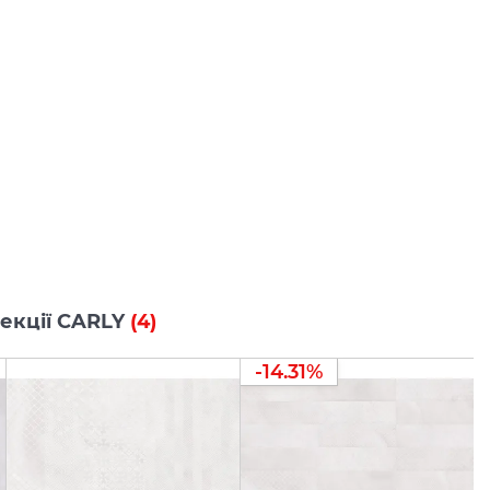
лекції CARLY
(4)
-14.31%