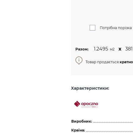
Потрібна порізка
1.2495
х
381
Разом:
м2
Товар продається
кратно
Характеристики:
Виробник:
Країна: