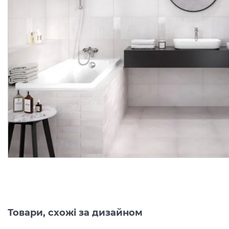
CARLY INSERTO
CARLY
STRUCTURE
PATCHWORK 29.7х60
29.7х60
(плитка
настінн
декор (плитка настінна)
Виробник:
OPOCZNO
Виробник:
OPOCZ
Колекція:
CARLY
Колекція:
CAR
Кількість товару
Під замовлення
обмежена
594.
00
399.
509.
00
00
грн/шт
грн/м2
Товари, схожі за дизайном