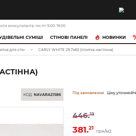
оти консультанта: пн-пт 9:00-19:00
НОВИНКИ
УДІВЕЛЬНІ СУМІШІ
CТІНОВІ ПАНЕЛІ
итка для стін
CARLY WHITE 29.7х60 (плитка настінна)
НАСТІННА)
Під замовлення
Ціну уточнюйт
КОД:
NAVARA21586
446.
12
381.
21
грн/м2