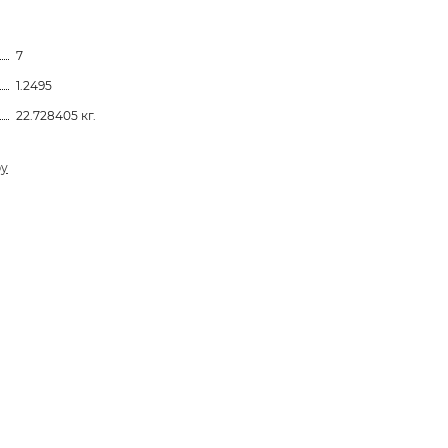
7
1.2495
22.728405 кг.
ру