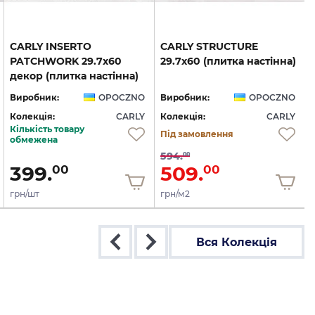
CARLY INSERTO
CARLY
STRUCTURE
PATCHWORK 29.7х60
29.7х60
(плитка
настінна)
декор (плитка настінна)
Виробник:
OPOCZNO
Виробник:
OPOCZNO
Колекція:
CARLY
Колекція:
CARLY
Кількість товару
Під замовлення
обмежена
594.
00
399.
509.
00
00
грн/шт
грн/м2
Вся Колекція