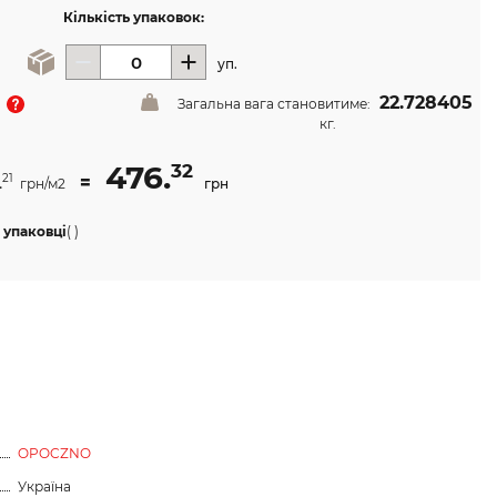
Кількість упаковок:
уп.
22.728405
Загальна вага становитиме:
кг.
476.
32
.
=
21
грн/м2
грн
 упаковці
(
)
OPOCZNO
Україна