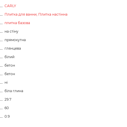
CARLY
Плитка для ванни,
Плитка настінна
плитка базова
на стіну
прямокутна
глянцева
білий
бетон
бетон
ні
біла глина
29.7
60
0.9