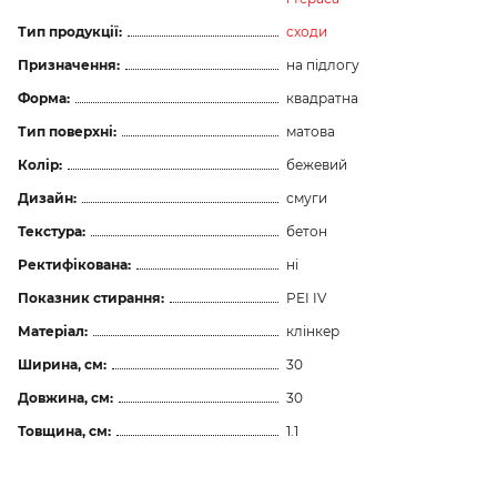
Тип продукції:
сходи
Призначення:
на підлогу
Форма:
квадратна
Тип поверхні:
матова
Колір:
бежевий
Дизайн:
смуги
Текстура:
бетон
Ректифікована:
ні
Показник стирання:
PEI IV
Матеріал:
клінкер
Ширина, см:
30
Довжина, см:
30
Товщина, см:
1.1