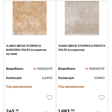
ILARIO
BEIGE
STOPNICA
VIANO
BEIGE
STOPNICA
PROSTA
NAROZNA
30х30
(сходинка
30х30
(сходинка)
кутова)
Виробник:
PARADYZ
Виробник:
PARADYZ
Колекція:
ILARIO
Колекція:
VIANO
Під замовлення
Під замовлення
245.
1 683.
01
50