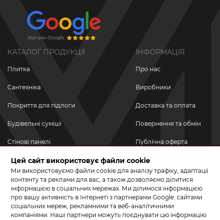
КАТАЛОГ ПРОДУКЦІЇ
ІНФОРМАЦІЯ
Плитка
Про нас
Сантехніка
Виробники
Покриття для підлоги
Доставка та оплата
Будівельні суміші
Повернення та обмін
Стінові панелі
Публічна оферта
Новинки
Цей сайт використовує файли cookie
Політика
конфіденційності
Ми використовуємо файли cookie для аналізу трафіку, адаптації
Акційні товари
контенту та реклами для вас, а також дозволяємо ділитися
інформацією в соціальних мережах. Ми ділимося інформацією
Акції/Знижки
про вашу активність в Інтернеті з партнерами Google: сайтами
соціальних мереж, рекламними та веб-аналітичними
ПРИЄДНУЙТЕСЬ ДО НАС У СОЦМЕРЕЖАХ
компаніями. Наші партнери можуть поєднувати цю інформацію