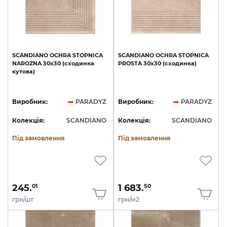
SCANDIANO
OCHRA
STOPNICA
SCANDIANO
OCHRA
STOPNICA
NAROZNA
30x30
(сходинка
PROSTA
30x30
(сходинка)
кутова)
Виробник:
PARADYZ
Виробник:
PARADYZ
Колекція:
SCANDIANO
Колекція:
SCANDIANO
Під замовлення
Під замовлення
245.
1 683.
01
50
грн/шт
грн/м2