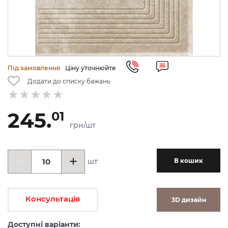
Під замовлення
Ціну уточнюйте
Додати до списку бажань
245.
01
грн/шт
шт
В кошик
Консультація
3D дизайн
Доступні варіанти: