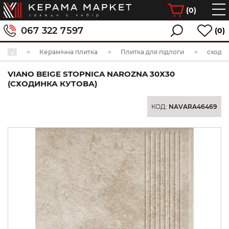
(
0
)
067 322 7597
(0)
Керамічна плитка
Плитка для підлоги
сходи
VIANO BEIGE STOPNICA NAROZNA 30Х30
(СХОДИНКА КУТОВА)
КОД:
NAVARA46469