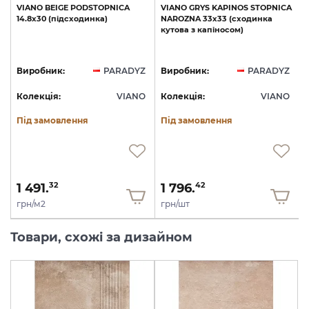
VIANO
BEIGE
PODSTOPNICA
VIANO
GRYS
KAPINOS
STOPNICA
14.8x30
(підсходинка)
NAROZNA
33х33
(сходинка
кутова
з
капіносом)
Z
Виробник:
PARADYZ
Виробник:
PARADYZ
O
Колекція:
VIANO
Колекція:
VIANO
Під замовлення
Під замовлення
1 491.
1 796.
32
42
грн/м2
грн/шт
Товари, схожі за дизайном