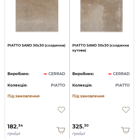
PIATTO
SAND
30х30
(сходинка)
PIATTO
SAND
30х30
(сходинка
кутова)
Виробник:
CERRAD
Виробник:
CERRAD
Колекція:
PIATTO
Колекція:
PIATTO
Під замовлення
Під замовлення
182.
325.
34
30
грн/шт
грн/шт