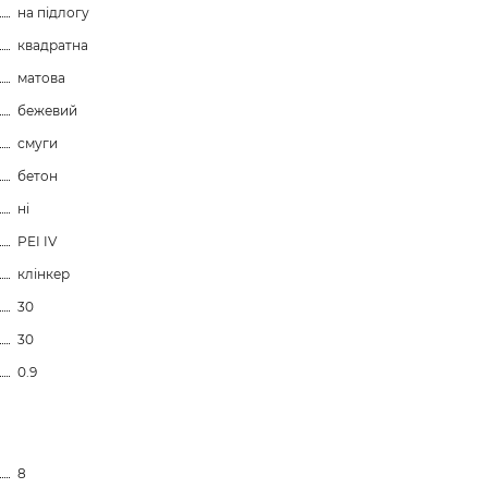
на підлогу
квадратна
матова
бежевий
смуги
бетон
ні
PEI IV
клінкер
30
30
0.9
8