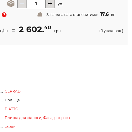
уп.
17.6
Загальна вага становитиме:
кг.
2 602.
40
=
н/шт
грн
(
1
упаковок
)
CERRAD
Польща
PIATTO
Плитка для підлоги,
Фасад і тераса
сходи