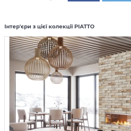
Інтер'єри з цієї колекції PIATTO
PIATTO GRIS 30х30х0.9
PIATTO HONEY 30х30х0
(плитка для підлоги і
(плитка для підлоги і
стін)
стін)
Виробник:
CERRAD
Виробник:
CERR
Колекція:
PIATTO
Колекція:
PIAT
Під замовлення
Під замовлення