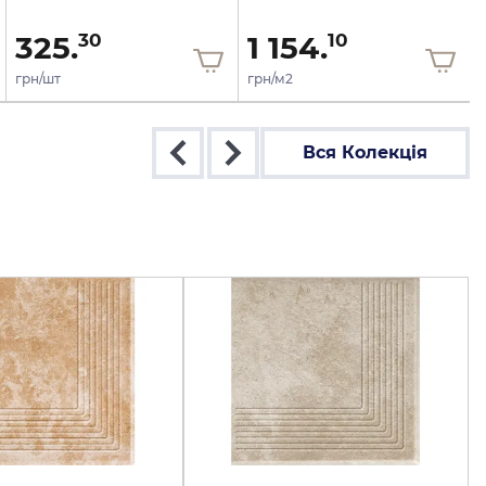
325.
1 154.
30
10
грн/шт
грн/м2
Вся Колекція