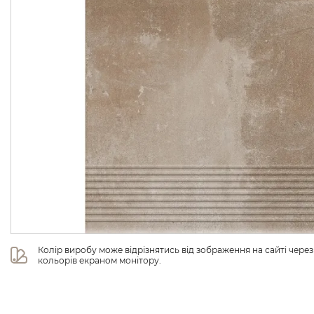
Колір виробу може відрізнятись від зображення на сайті чере
кольорів екраном монітору.