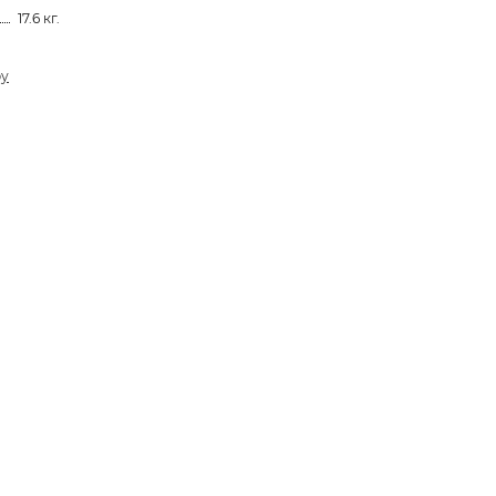
17.6 кг.
ру