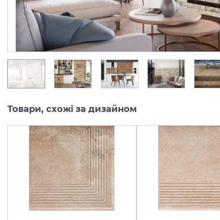
1 154.
1 154.
10
10
грн/м2
грн/м2
Товари, схожі за дизайном