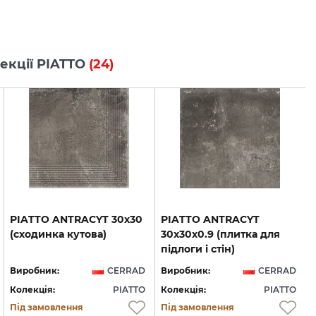
лекції PIATTO
(24)
PIATTO
ANTRACYT
30х30
PIATTO ANTRACYT
(сходинка
кутова)
30х30х0.9 (плитка для
підлоги і стін)
Виробник:
CERRAD
Виробник:
CERRAD
Колекція:
PIATTO
Колекція:
PIATTO
Під замовлення
Під замовлення