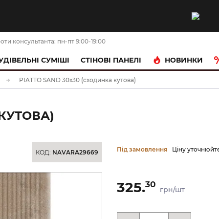
оти консультанта: пн-пт 9:00-19:00
НОВИНКИ
УДІВЕЛЬНІ СУМІШІ
CТІНОВІ ПАНЕЛІ
PIATTO SAND 30х30 (сходинка кутова)
 КУТОВА)
Під замовлення
Ціну уточнюйт
КОД:
NAVARA29669
325.
30
грн/шт