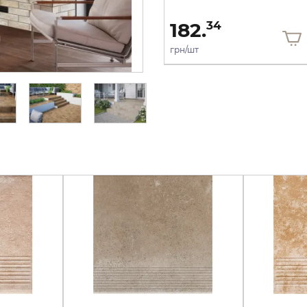
325.
182.
30
34
грн/шт
грн/шт