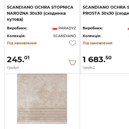
SCANDIANO OCHRA STOPNICA
SCANDIANO
OCHRA
NAROZNA 30x30 (сходинка
PROSTA
30x30
(сход
кутова)
Виробник:
PARADYZ
Виробник:
Колекція:
SCANDIANO
Колекція:
Під замовлення
Під замовлення
245.
1 683.
01
50
грн/шт
грн/м2