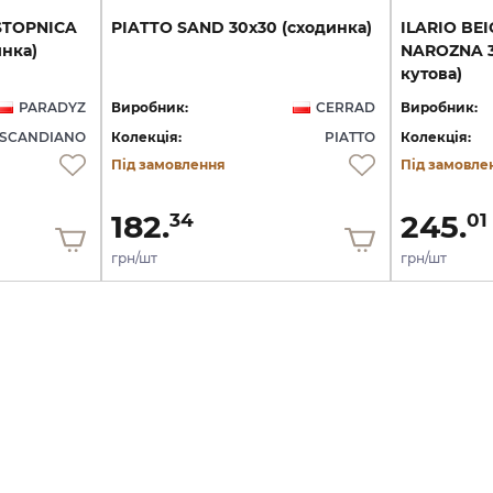
STOPNICA
PIATTO
SAND
30х30
(сходинка)
ILARIO BE
инка)
NAROZNA 3
кутова)
PARADYZ
Виробник:
CERRAD
Виробник:
SCANDIANO
Колекція:
PIATTO
Колекція:
Під замовлення
Під замовле
182.
245.
34
01
грн/шт
грн/шт