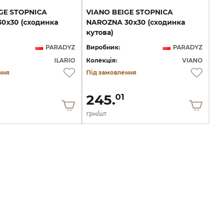
IGE STOPNICA
VIANO BEIGE STOPNICA
0х30 (сходинка
NAROZNA 30х30 (сходинка
кутова)
PARADYZ
Виробник:
PARADYZ
ILARIO
Колекція:
VIANO
ння
Під замовлення
245.
01
грн/шт