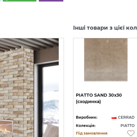
Інші товари з цієї ко
.9
PIATTO
HONEY
30х30
PIATTO
SAND
30х30
(сходинка
кутова)
(сходинка)
AD
Виробник:
CERRAD
Виробник:
CERRAD
TO
Колекція:
PIATTO
Колекція:
PIATTO
Під замовлення
Під замовлення