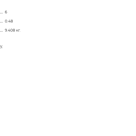
6
0.48
9.408 кг.
ру