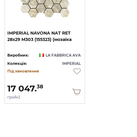
IMPERIAL
NAVONA
NAT
RET
28х29
M303
(155323)
(мозаїка
Виробник:
LA FABBRICA AVA
Колекція:
IMPERIAL
Під замовлення
17 047.
38
грн/м2