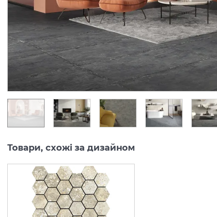
Виробник:
LA FABBRICA AVA
Виробник:
Колекція:
ARTILE
Колекція:
ARTI
Під замовлення
Під замовлення
6 894.
17 047.
58
38
грн/м2
грн/м2
Товари, схожі за дизайном