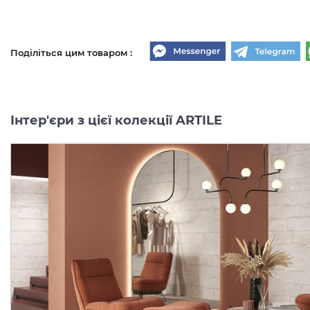
Поділіться цим товаром :
Інтер'єри з цієї колекції ARTILE
ARTILE BLACK GOLD NAT
ARTILE BLACK GOLD NA
RET 27х25.5 M177 (156301)
RET 28х29 M303 (156331)
(мозаїка)
(мозаїка)