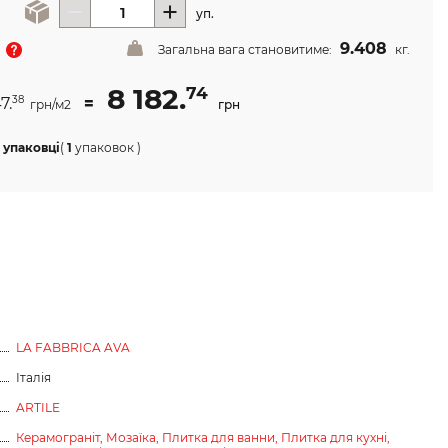
уп.
9.408
Загальна вага становитиме:
кг.
8 182.
74
7.
=
38
грн/м2
грн
 упаковці
(
1
упаковок
)
LA FABBRICA AVA
Італія
ARTILE
Керамограніт,
Мозаїка,
Плитка для ванни,
Плитка для кухні,