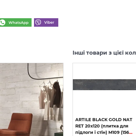
Інші товари з цієї ко
T
ARTILE BLACK GOLD NAT
ARTILE BLACK GOLD NAT
RET 30х30 M193 (156321)
RET 20х120 (плитка для
(мозаїка)
підлоги і стін) M109 (156031)