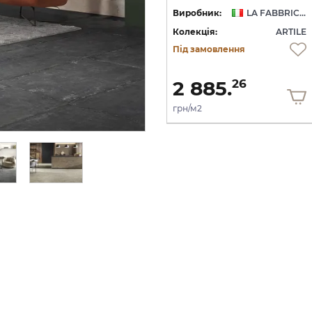
LA FABBRICA AVA
Виробник:
LA FABBRICA AVA
Виробник:
LA FABBRICA AVA
LE
Колекція:
ARTILE
Колекція:
ARTILE
Під замовлення
Під замовлення
7 894.
2 885.
32
26
грн/м2
грн/м2