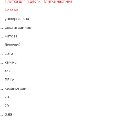
Плитка для підлоги,
Плитка настінна
мозаїка
універсальна
шестигранник
матова
бежевий
соти
камінь
так
PEI V
керамограніт
28
29
0.88