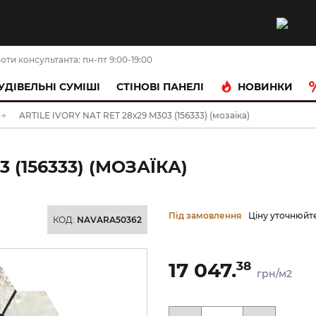
оти консультанта: пн-пт 9:00-19:00
НОВИНКИ
УДІВЕЛЬНІ СУМІШІ
CТІНОВІ ПАНЕЛІ
ARTILE IVORY NAT RET 28х29 M303 (156333) (мозаїка)
3 (156333) (МОЗАЇКА)
Під замовлення
Ціну уточнюйт
КОД:
NAVARA50362
17 047.
38
грн/м2