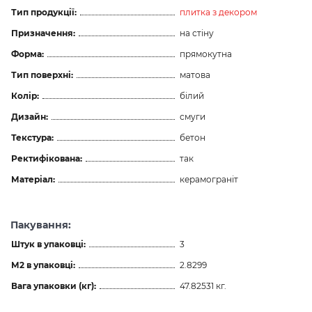
Тип продукції:
плитка з декором
Призначення:
на стіну
Форма:
прямокутна
Тип поверхні:
матова
Колір:
білий
Дизайн:
смуги
Текстура:
бетон
Ректифікована:
так
Матеріал:
керамограніт
Пакування:
Штук в упаковці:
3
М2 в упаковці:
2.8299
Вага упаковки (кг):
47.82531 кг.