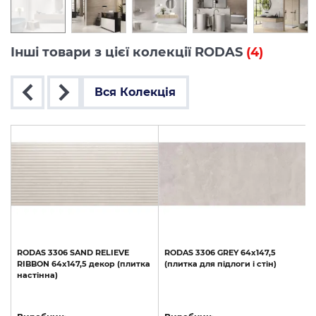
Інші товари з цієї колекції RODAS
(4)
Вся Колекція
RODAS
3306
SAND
RELIEVE
RODAS
3306
GREY
64x147,5
RIBBON
64x147,5
декор
(плитка
(плитка
для
підлоги
і
стін)
настінна)