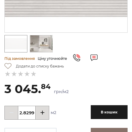
Під замовлення
Ціну уточнюйте
Додати до списку бажань
3 045.
84
грн/м2
м2
В кошик