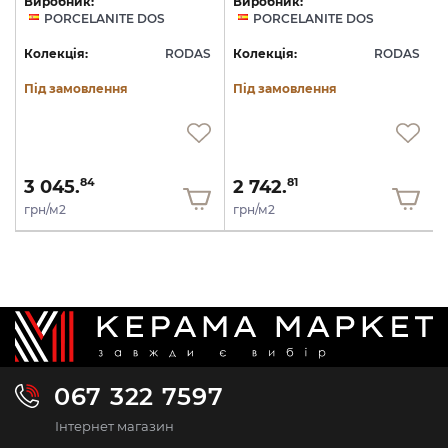
Виробник:
Виробник:
PORCELANITE DOS
PORCELANITE DOS
S
Колекція:
RODAS
Колекція:
RODAS
Під замовлення
Під замовлення
3 045.
2 742.
84
81
грн/м2
грн/м2
067 322 7597
Інтернет магазин