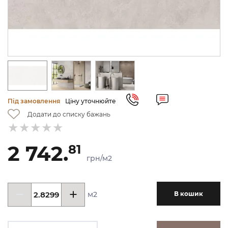
Під замовлення
Ціну уточнюйте
Додати до списку бажань
2 742.
81
грн/м2
м2
В кошик