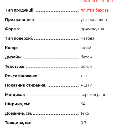
Плитка настінна
Тип продукції:
плитка базова
Призначення:
універсальна
Форма:
прямокутна
Тип поверхні:
матова
Колір:
сірий
Дизайн:
бетон
Текстура:
бетон
Ректифікована:
так
Показник стирання:
PEI IV
Матеріал:
керамограніт
Ширина, см:
64
Довжина, см:
147.5
Товщина, см:
0.7