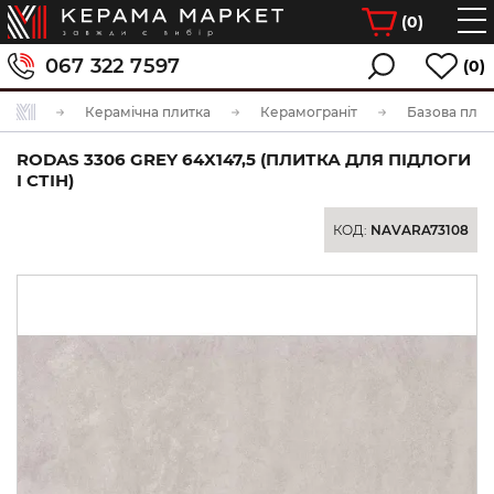
(
0
)
067 322 7597
(0)
Керамічна плитка
Керамограніт
Базова плит
RODAS 3306 GREY 64X147,5 (ПЛИТКА ДЛЯ ПІДЛОГИ
І СТІН)
КОД:
NAVARA73108