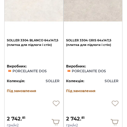
SOLLER
3304
BLANCO
64x147,5
SOLLER
3304
GRIS
64x147,5
(плитка
для
підлоги
і
стін)
(плитка
для
підлоги
і
стін)
Виробник:
Виробник:
PORCELANITE DOS
PORCELANITE DOS
Колекція:
SOLLER
Колекція:
SOLLER
Під замовлення
Під замовлення
2 742.
2 742.
81
81
грн/м2
грн/м2