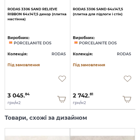
RODAS
3306
SAND
RELIEVE
RODAS
3306
SAND
64x147,5
а
RIBBON
64x147,5
декор
(плитка
(плитка
для
підлоги
і
стін)
настінна)
Виробник:
Виробник:
PORCELANITE DOS
PORCELANITE DOS
S
Колекція:
RODAS
Колекція:
RODAS
Під замовлення
Під замовлення
3 045.
2 742.
84
81
грн/м2
грн/м2
Товари, схожі за дизайном