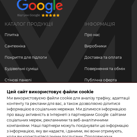
КАТАЛОГ ПРОДУКЦІЇ
ІНФОРМАЦІЯ
Плитка
Про нас
Сантехніка
Виробники
Покриття для підлоги
Доставка та оплата
Будівельні суміші
Повернення та обмін
Стінові панелі
Публічна оферта
Цей сайт використовує файли cookie
Новинки
Політика
конфіденційності
Ми використовуємо файли cookie для аналізу трафіку, адаптації
Акційні товари
контенту та реклами для вас, а також дозволяємо ділитися
інформацією в соціальних мережах. Ми ділимося інформацією
Акції/Знижки
про вашу активність в Інтернеті з партнерами Google: сайтами
соціальних мереж, рекламними та веб-аналітичними
ПРИЄДНУЙТЕСЬ ДО НАС У СОЦМЕРЕЖАХ
компаніями. Наші партнери можуть поєднувати цю інформацію
з інформацією, яку ви надаєте, і даними, які вони отримують,
коли ви користуєтеся їхніми послугами. Продовжуючи