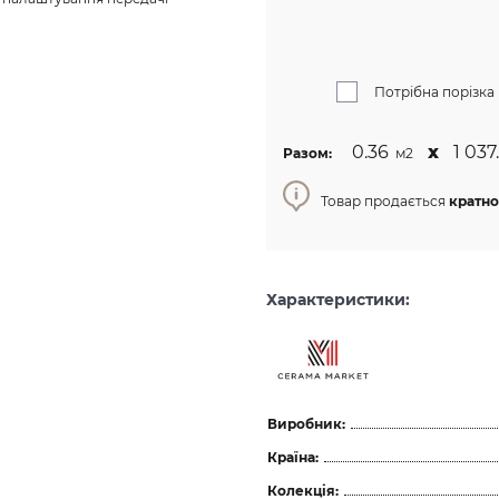
Потрібна порізка
0.36
х
1 037.
Разом:
м2
Товар продається
кратно 
Характеристики:
Виробник:
Країна:
Колекція: