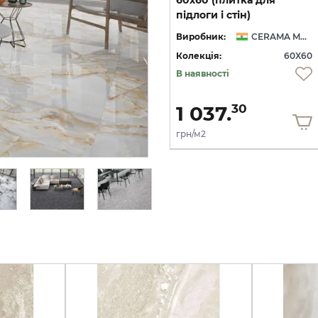
стін)
підлоги і стін)
MARKET
Виробник:
CERAMA MARKET
Виробник:
CERAMA MARKET
60
Колекція:
60X60
Колекція:
60X60
Кількість товару
В наявності
обмежена
1 037.
1 037.
30
30
грн/м2
грн/м2