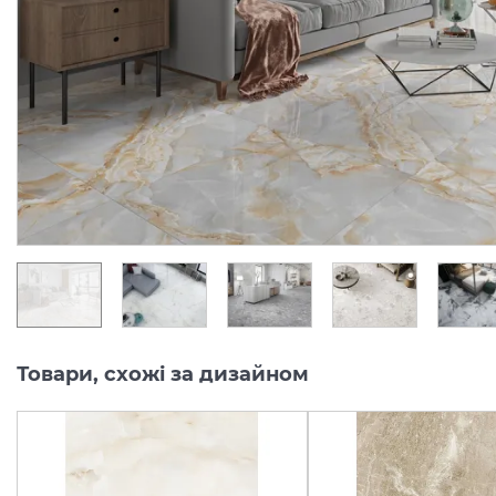
стін)
стін)
Виробник:
CERAMA MARKET
Виробник:
CERAMA 
Колекція:
60X60
Колекція:
60X
В наявності
Під замовлення
1 037.
1 037.
30
30
грн/м2
грн/м2
Товари, схожі за дизайном