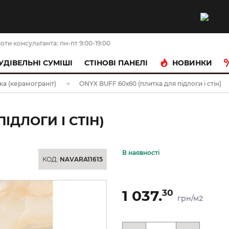
оти консультанта: пн-пт 9:00-19:00
НОВИНКИ
УДІВЕЛЬНІ СУМІШІ
CТІНОВІ ПАНЕЛІ
ка (керамограніт)
ONYX BUFF 60х60 (плитка для підлоги і стін)
ІДЛОГИ І СТІН)
В наявності
КОД:
NAVARA11615
1 037.
30
грн/м2