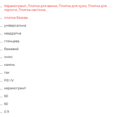
Керамограніт,
Плитка для ванни,
Плитка для кухні,
Плитка для
підлоги,
Плитка настінна
плитка базова
універсальна
квадратна
глянцева
бежевий
онікс
камінь
так
PEI IV
керамограніт
60
60
0.9