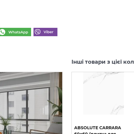
Інші товари з цієї ко
0
CALACATTA GREY 60х60
ABSOLUTE CARRARA
(плитка для підлоги і
60х60 (плитка для