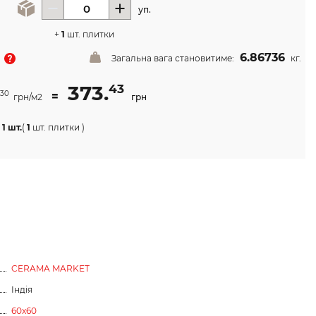
уп.
+
1
шт. плитки
6.86736
Загальна вага становитиме:
кг.
373.
43
=
30
грн/м2
грн
1 шт.
(
1
шт. плитки
)
CERAMA MARKET
Індія
60x60