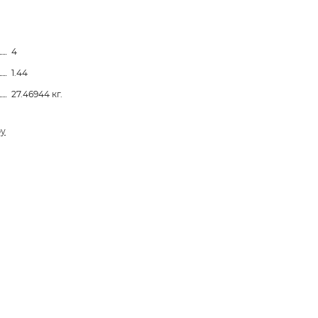
4
1.44
27.46944 кг.
ру