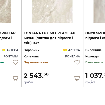
OWN LAP
FONTANA LUX 60 CREAM LAP
ONYX
SMO
длоги і
60x60 (плитка для підлоги і
підлоги
і
с
стін) B37
AZTECA
Виробник:
AZTECA
Виробник:
FONTANA
Колекція:
FONTANA
Колекція:
ена
Під замовлення
В наявності
2 543.
1 037.
38
грн/м2
грн/м2