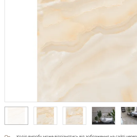
Колір виробу може відрізнятись від зображення на сайті чере