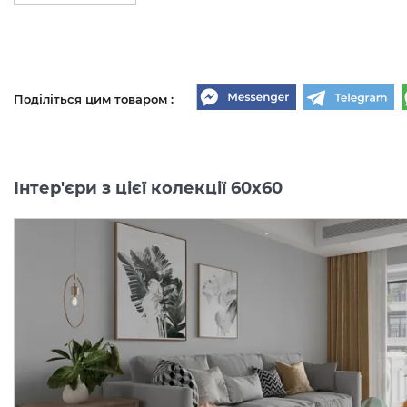
Поділіться цим товаром :
Інтер'єри з цієї колекції 60x60
CEMENTO MILANO 60х60
CALACATTA GOLD 60х6
(плитка для підлоги і
(плитка для підлоги і