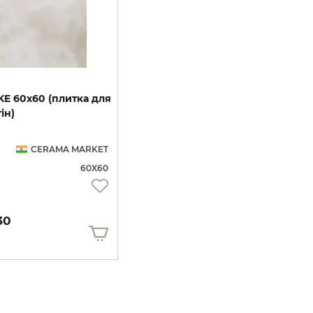
KE
60x60
(плитка
для
тін)
CERAMA MARKET
60X60
30