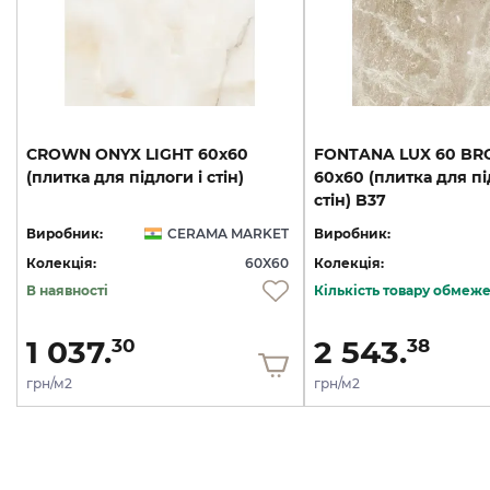
CROWN
ONYX
LIGHT
60х60
FONTANA LUX 60 BR
(плитка
для
підлоги
і
стін)
60x60 (плитка для пі
стін) B37
Виробник:
CERAMA MARKET
Виробник:
Колекція:
60X60
Колекція:
В наявності
Кількість товару обмеж
1 037.
2 543.
30
38
грн/м2
грн/м2