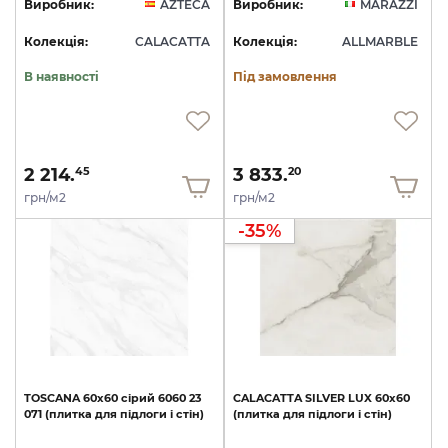
Виробник:
AZTECA
Виробник:
MARAZZI
Колекція:
CALACATTA
Колекція:
ALLMARBLE
В наявності
Під замовлення
2 214.
3 833.
45
20
грн/м2
грн/м2
-35%
TOSCANA
60х60
сірий
6060
23
CALACATTA
SILVER
LUX
60x60
071
(плитка
для
підлоги
і
стін)
(плитка
для
підлоги
і
стін)