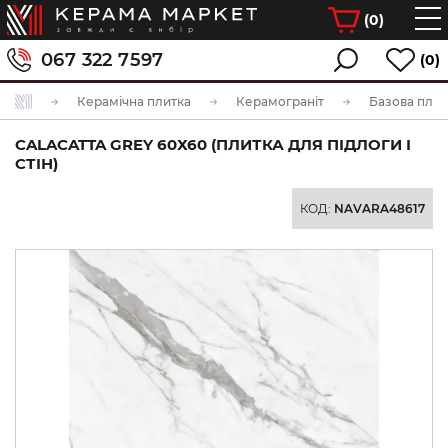
(
0
)
067 322 7597
(0)
Керамічна плитка
Керамограніт
Базова плит
CALACATTA GREY 60Х60 (ПЛИТКА ДЛЯ ПІДЛОГИ І
СТІН)
КОД:
NAVARA48617