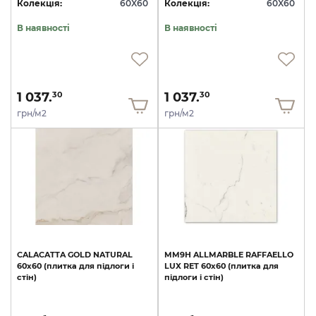
Колекція:
60X60
Колекція:
60X60
В наявності
В наявності
1 037.
1 037.
30
30
грн/м2
грн/м2
CALACATTA
GOLD
NATURAL
MM9H
ALLMARBLE
RAFFAELLO
60x60
(плитка
для
підлоги
і
LUX
RET
60х60
(плитка
для
стін)
підлоги
і
стін)