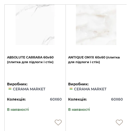
ABSOLUTE
CARRARA
60х60
ANTIQUE
ONYX
60х60
(плитка
(плитка
для
підлоги
і
стін)
для
підлоги
і
стін)
Виробник:
Виробник:
CERAMA MARKET
CERAMA MARKET
0
Колекція:
60X60
Колекція:
60X60
В наявності
В наявності