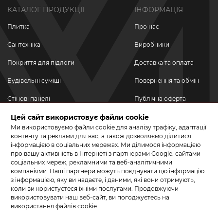
КАТАЛОГ ПРОДУКЦІЇ
ІНФОРМАЦІЯ
Плитка
Про нас
Сантехніка
Виробники
Покриття для підлоги
Доставка та оплата
Будівельні суміші
Повернення та обмін
Стінові панелі
Публічна оферта
Цей сайт використовує файли cookie
Новинки
Політика
конфіденційності
Ми використовуємо файли cookie для аналізу трафіку, адаптації
Акційні товари
контенту та реклами для вас, а також дозволяємо ділитися
інформацією в соціальних мережах. Ми ділимося інформацією
Акції/Знижки
про вашу активність в Інтернеті з партнерами Google: сайтами
соціальних мереж, рекламними та веб-аналітичними
ПРИЄДНУЙТЕСЬ ДО НАС У СОЦМЕРЕЖАХ
компаніями. Наші партнери можуть поєднувати цю інформацію
з інформацією, яку ви надаєте, і даними, які вони отримують,
коли ви користуєтеся їхніми послугами. Продовжуючи
використовувати наш веб-сайт, ви погоджуєтесь на
використання файлів cookie.