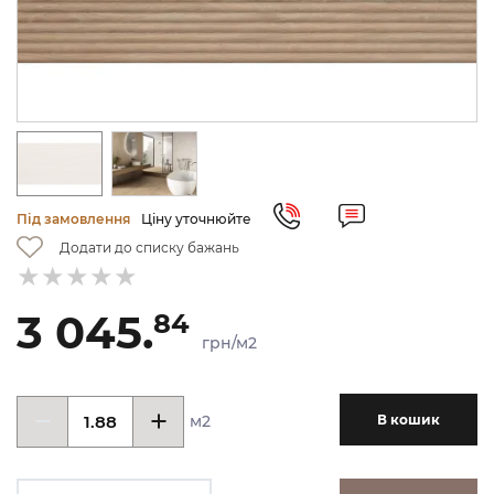
Під замовлення
Ціну уточнюйте
Додати до списку бажань
3 045.
84
грн/м2
м2
В кошик