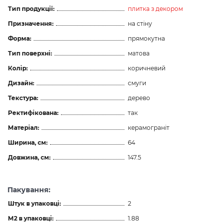
Тип продукції:
плитка з декором
Призначення:
на стіну
Форма:
прямокутна
Тип поверхні:
матова
Колір:
коричневий
Дизайн:
смуги
Текстура:
дерево
Ректифікована:
так
Матеріал:
керамограніт
Ширина, см:
64
Довжина, см:
147.5
Пакування:
Штук в упаковці:
2
М2 в упаковці:
1.88