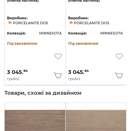
(плитка
настінна)
(плитка
настінна)
с
Виробник:
Виробник:
PORCELANITE DOS
PORCELANITE DOS
A
Колекція:
MINNESOTA
Колекція:
MINNESOTA
Під замовлення
Під замовлення
3 045.
3 045.
84
84
грн/м2
грн/м2
Товари, схожі за дизайном