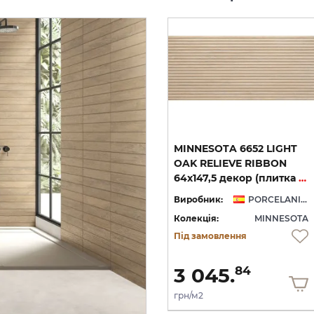
MINNESOTA 1876 DARK
MINNESOTA 6652 LIGHT
OAK 100x100 (плитка для
OAK RELIEVE RIBBON
RIBBON 64x147,5 декор (плитка настінна)
підлоги і стін)
64x147,5 декор (плитка настінна)
PORCELANITE DOS
Виробник:
PORCELANITE DOS
Виробник:
PORCELANITE DOS
TA
Колекція:
MINNESOTA
Колекція:
MINNESOTA
Під замовлення
Під замовлення
2 742.
3 045.
81
84
грн/м2
грн/м2