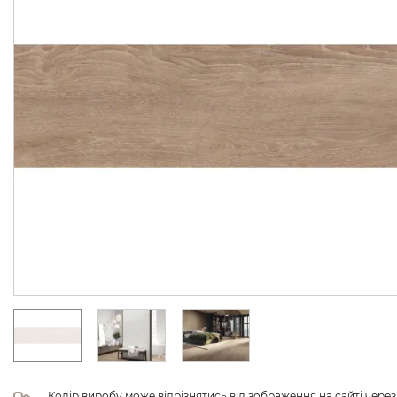
Колір виробу може відрізнятись від зображення на сайті чере