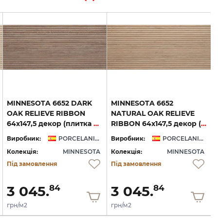
MINNESOTA 6652 DARK
MINNESOTA 6652
OAK RELIEVE RIBBON
NATURAL OAK RELIEVE
64x147,5 декор (плитка настінна)
RIBBON 64x147,5 декор (плитка настінна)
Виробник:
PORCELANITE DOS
Виробник:
PORCELANITE DOS
Колекція:
MINNESOTA
Колекція:
MINNESOTA
Під замовлення
Під замовлення
3 045.
3 045.
84
84
грн/м2
грн/м2