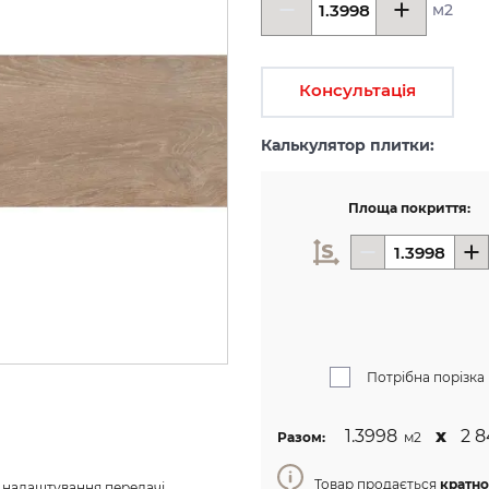
м2
Консультація
Калькулятор плитки:
Площа покриття:
Потрібна порізка
1.3998
х
2 8
Разом:
м2
Товар продається
кратно
з налаштування передачі 