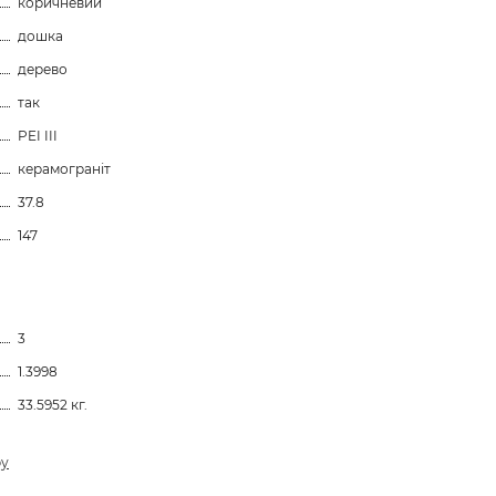
коричневий
дошка
дерево
так
PEI III
керамограніт
37.8
147
3
1.3998
33.5952 кг.
ру