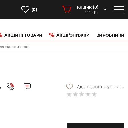
Кошик (
0
)
(0)
0.
грн
00
АКЦІЙНІ ТОВАРИ
АКЦІЇ/ЗНИЖКИ
ВИРОБНИКИ
 підлоги і стін)
Додати до списку бажань
е