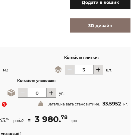
Додати
в кошик
3D дизайн
Кількість плитки:
м2
шт.
Кількість упаковок:
уп.
33.5952
Загальна вага становитиме:
кг.
3 980.
78
43.
=
82
грн/м2
грн
 упаковці
(
)