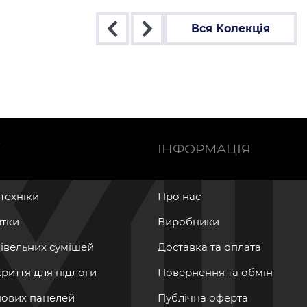
Вся Колекція
Ї
ІНФОРМАЦІЯ
нтехніки
Про нас
итки
Виробники
дівельних сумішей
Доставка та оплата
криття для підлоги
Повернення та обмін
інових панелей
Публічна оферта