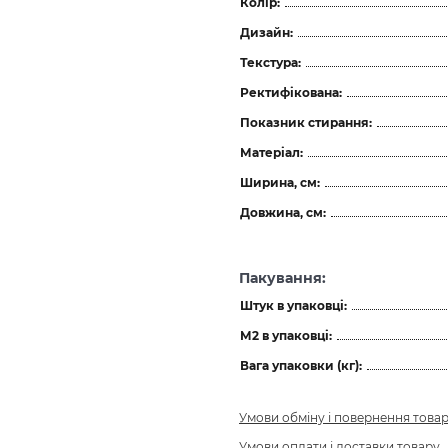
Колір:
Дизайн:
Текстура:
Ректифікована:
Показник стирання:
Матеріал:
Ширина, см:
Довжина, см:
Пакування:
Штук в упаковці:
М2 в упаковці:
Вага упаковки (кг):
Умови обміну і повернення това
Умови оплати і доставки товару