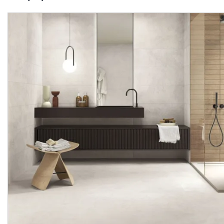
MINNESOTA 6652 DARK
MINNESOTA 6652
OAK RELIEVE RIBBON
NATURAL OAK RELIEVE
64x147,5 декор (плитка настінна)
Виробник:
PORCELANITE DOS
Виробник:
Колекція:
MINNESOTA
Колекція:
MINNESO
Під замовлення
Під замовлення
3 045.
3 045.
84
84
грн/м2
грн/м2