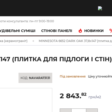
оти консультанта: пн-пт 9:00-19:00
НОВИНКИ
УДІВЕЛЬНІ СУМІШІ
CТІНОВІ ПАНЕЛІ
ка (керамограніт)
MINNESOTA 6652 DARK OAK 37,8x147 (плитка для
147 (ПЛИТКА ДЛЯ ПІДЛОГИ І СТІН)
Під замовлення
Ціну уточнюйт
КОД:
NAVARA73131
2 843.
82
грн/м2