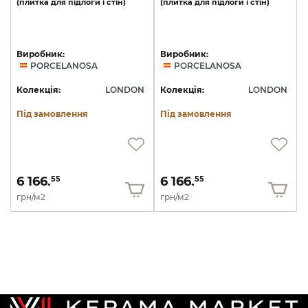
(плитка
для
підлоги
і
стін)
(плитка
для
підлоги
і
стін)
Виробник:
Виробник:
PORCELANOSA
PORCELANOSA
Колекція:
LONDON
Колекція:
LONDON
Під замовлення
Під замовлення
6 166.
6 166.
55
55
грн/м2
грн/м2