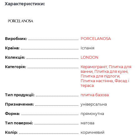
Характеристики:
Виробник:
PORCELANOSA
Країна:
Іспанія
Колекція:
LONDON
Категорія:
Керамограніт,
Плитка для
ванни,
Плитка для кухні,
Плитка для підлоги,
Плитка настінна,
Фасад і
тераса
Тип продукції:
плитка базова
Призначення:
універсальна
Форма:
прямокутна
Тип поверхні:
матова
Колір:
коричневий