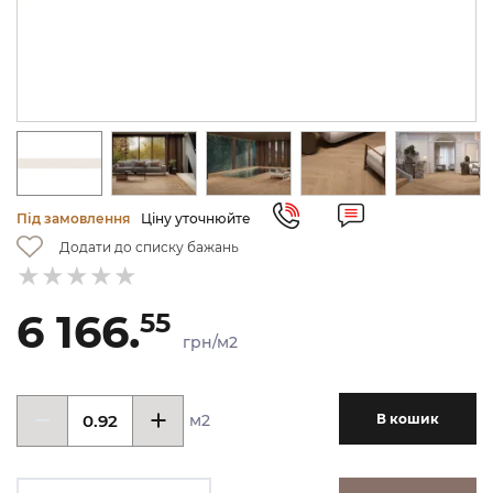
Під замовлення
Ціну уточнюйте
Додати до списку бажань
6 166.
55
грн/м2
м2
В кошик