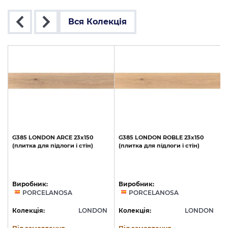
Вся Колекція
G385
LONDON
ARCE
23x150
G385
LONDON
ROBLE
23x150
(плитка
для
підлоги
і
стін)
(плитка
для
підлоги
і
стін)
Виробник:
Виробник:
PORCELANOSA
PORCELANOSA
N
Колекція:
LONDON
Колекція:
LONDON