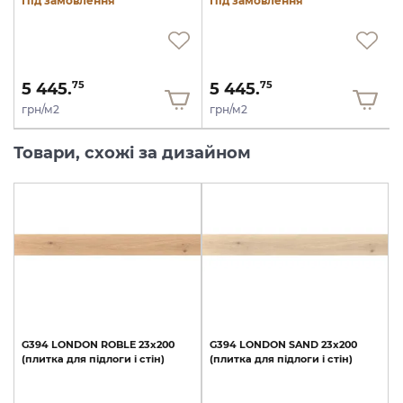
Під замовлення
Під замовлення
5 445.
5 445.
75
75
грн/м2
грн/м2
Товари, схожі за дизайном
G394
LONDON
ROBLE
23x200
G394
LONDON
SAND
23x200
(плитка
для
підлоги
і
стін)
(плитка
для
підлоги
і
стін)