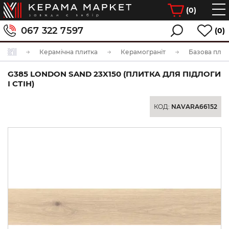
(
0
)
067 322 7597
(0)
Керамічна плитка
Керамограніт
Базова плит
G385 LONDON SAND 23X150 (ПЛИТКА ДЛЯ ПІДЛОГИ
І СТІН)
КОД:
NAVARA66152