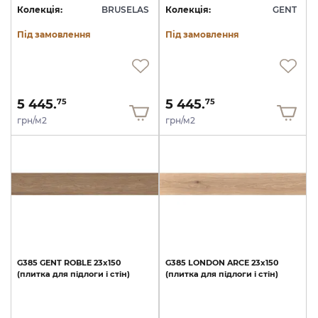
Колекція:
BRUSELAS
Колекція:
GENT
Під замовлення
Під замовлення
5 445.
5 445.
75
75
грн/м2
грн/м2
G385
GENT
ROBLE
23x150
G385
LONDON
ARCE
23x150
(плитка
для
підлоги
і
стін)
(плитка
для
підлоги
і
стін)