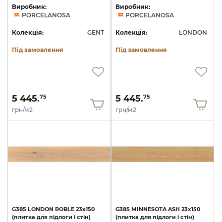
Виробник:
Виробник:
PORCELANOSA
PORCELANOSA
Колекція:
GENT
Колекція:
LONDON
Під замовлення
Під замовлення
5 445.
5 445.
75
75
грн/м2
грн/м2
G385
LONDON
ROBLE
23x150
G385
MINNESOTA
ASH
23x150
(плитка
для
підлоги
і
стін)
(плитка
для
підлоги
і
стін)