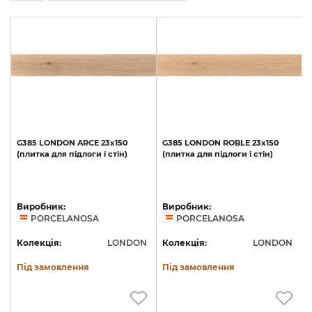
G385
LONDON
ARCE
23x150
G385
LONDON
ROBLE
23x150
(плитка
для
підлоги
і
стін)
(плитка
для
підлоги
і
стін)
Виробник:
Виробник:
PORCELANOSA
PORCELANOSA
N
Колекція:
LONDON
Колекція:
LONDON
Під замовлення
Під замовлення