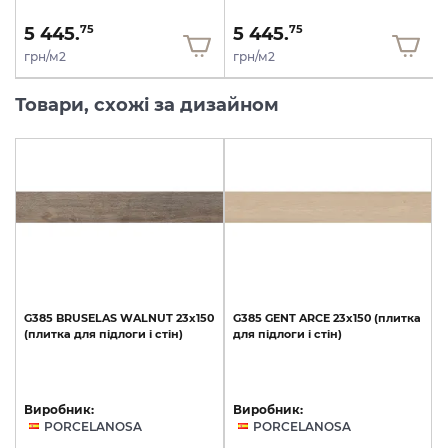
5 445.
5 445.
75
75
грн/м2
грн/м2
Товари, схожі за дизайном
G385
BRUSELAS
WALNUT
23x150
G385
GENT
ARCE
23x150
(плитка
(плитка
для
підлоги
і
стін)
для
підлоги
і
стін)
Виробник:
Виробник:
PORCELANOSA
PORCELANOSA