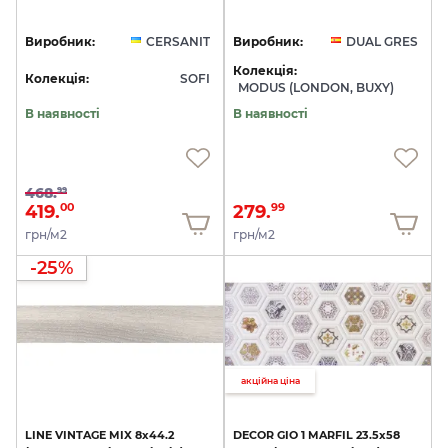
Виробник:
CERSANIT
Виробник:
DUAL GRES
Колекція:
Колекція:
SOFI
MODUS (LONDON, BUXY)
В наявності
В наявності
468.
99
419.
279.
00
99
грн/м2
грн/м2
-25%
акційна ціна
LINE
VINTAGE
MIX
8х44.2
DECOR
GIO
1
MARFIL
23.5x58