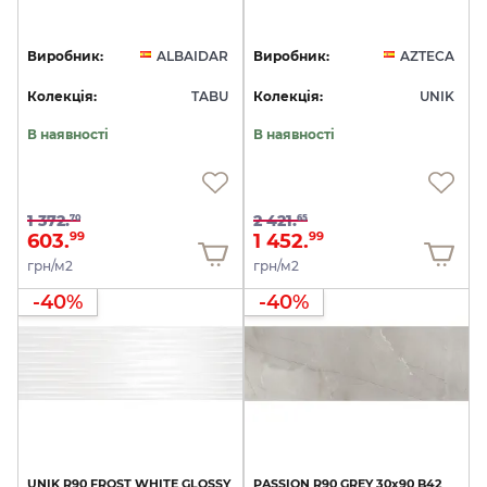
Виробник:
ALBAIDAR
Виробник:
AZTECA
Колекція:
TABU
Колекція:
UNIK
В наявності
В наявності
1 372.
2 421.
70
65
603.
1 452.
99
99
грн/м2
грн/м2
-40%
-40%
UNIK
R90
FROST
WHITE
GLOSSY
PASSION
R90
GREY
30x90
B42