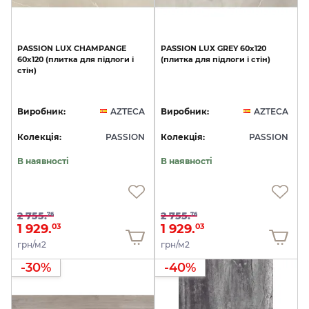
PASSION
LUX
CHAMPANGE
PASSION
LUX
GREY
60x120
60x120
(плитка
для
підлоги
і
(плитка
для
підлоги
і
стін)
стін)
Виробник:
AZTECA
Виробник:
AZTECA
Колекція:
PASSION
Колекція:
PASSION
В наявності
В наявності
2 755.
2 755.
76
76
1 929.
1 929.
03
03
грн/м2
грн/м2
-30%
-40%