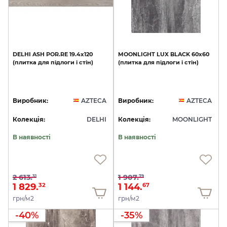
DELHI
ASH
POR.RE
19.4x120
MOONLIGHT
LUX
BLACK
60x60
(плитка
для
підлоги
і
стін)
(плитка
для
підлоги
і
стін)
Виробник:
AZTECA
Виробник:
AZTECA
Колекція:
DELHI
Колекція:
MOONLIGHT
В наявності
В наявності
2 613.
1 907.
31
79
1 829.
1 144.
32
67
грн/м2
грн/м2
-40%
-35%