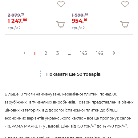
2 079.
1 590.
77
26
1 247.
954.
86
16
грн/м2
грн/м2
1
2
3
...
145
146
Показати ще 50 товарів
Більше 10 тисяч найменувань керамічної плитки, понад 80
зарубіжних і вітчизняних виробників. Товари представлені в різних
цінових категоріях: від дорогої іспанської плитки до більш
економних варіантів українського кахлю – все це пропонує салон
2
2
«КЕРАМА МАРКЕТ» у Львові. Ціни від 150 грн/м
до 14 470 грн/м
.