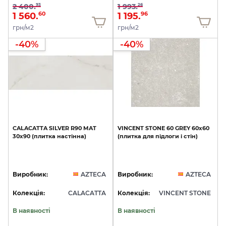
2 400.
1 993.
93
26
1 560.
1 195.
60
96
грн/м2
грн/м2
-40%
-40%
CALACATTA
SILVER
R90
MAT
VINCENT
STONE
60
GREY
60x60
30х90
(плитка
настінна)
(плитка
для
підлоги
і
стін)
Виробник:
AZTECA
Виробник:
AZTECA
Колекція:
CALACATTA
Колекція:
VINCENT STONE
В наявності
В наявності