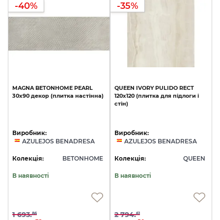
-40%
-35%
MAGNA
BETONHOME
PEARL
QUEEN
IVORY
PULIDO
RECT
30х90
декор
(плитка
настінна)
120x120
(плитка
для
підлоги
і
стін)
Виробник:
Виробник:
AZULEJOS BENADRESA
AZULEJOS BENADRESA
Колекція:
BETONHOME
Колекція:
QUEEN
В наявності
В наявності
1 693.
2 794.
86
61