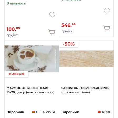
В наявності
546.
49
100.
00
грн/м2
грн/шт
-50%
акційна ціна
MARMOL
BEIGE
DEC
HEART
SANDSTONE
OCRE
10х30
88206
10х20
декор
(плитка
настінна)
(плитка
настінна)
Виробник:
BELA VISTA
Виробник:
RUBI