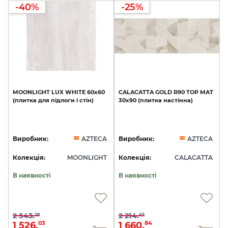
-40%
-25%
MOONLIGHT
LUX
WHITE
60x60
CALACATTA
GOLD
R90
TOP
MAT
(плитка
для
підлоги
і
стін)
30х90
(плитка
настінна)
Виробник:
AZTECA
Виробник:
AZTECA
Колекція:
MOONLIGHT
Колекція:
CALACATTA
В наявності
В наявності
2 543.
2 214.
38
45
1 526.
1 660.
03
84