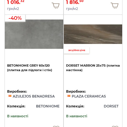
1 016.
1 816.
32
50
грн/м2
грн/м2
-40%
акційна ціна
BETONHOME
GREY
60x120
DORSET
MARRON
25х75
(плитка
(плитка
для
підлоги
і
стін)
настінна)
Виробник:
Виробник:
AZULEJOS BENADRESA
PLAZA CERAMICAS
Колекція:
BETONHOME
Колекція:
DORSET
В наявності
В наявності