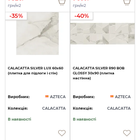
грн/м2
грн/м2
-35%
-40%
CALACATTA
SILVER
LUX
60x60
CALACATTA
SILVER
R90
BOB
(плитка
для
підлоги
і
стін)
GLOSSY
30х90
(плитка
настінна)
Виробник:
AZTECA
Виробник:
AZTECA
Колекція:
CALACATTA
Колекція:
CALACATTA
В наявності
В наявності