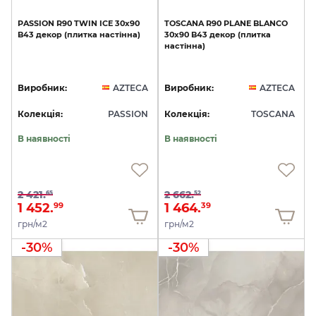
PASSION
R90
TWIN
ICE
30x90
TOSCANA
R90
PLANE
BLANCO
B43
декор
(плитка
настінна)
30x90
B43
декор
(плитка
настінна)
Виробник:
AZTECA
Виробник:
AZTECA
Колекція:
PASSION
Колекція:
TOSCANA
В наявності
В наявності
2 421.
2 662.
65
52
1 452.
1 464.
99
39
грн/м2
грн/м2
-30%
-30%