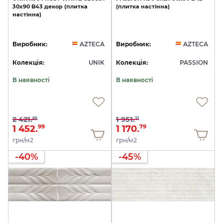
30x90
B43
декор
(плитка
(плитка
настінна)
настінна)
Виробник:
AZTECA
Виробник:
AZTECA
Колекція:
UNIK
Колекція:
PASSION
В наявності
В наявності
2 421.
1 951.
65
31
1 452.
1 170.
99
79
грн/м2
грн/м2
-40%
-45%