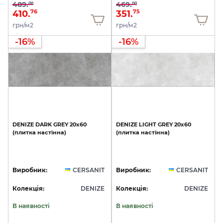
489.
469.
00
00
410.
351.
76
75
грн/м2
грн/м2
-16%
-16%
DENIZE
DARK
GREY
20x60
DENIZE
LIGHT
GREY
20x60
(плитка
настінна)
(плитка
настінна)
Виробник:
CERSANIT
Виробник:
CERSANIT
Колекція:
DENIZE
Колекція:
DENIZE
В наявності
В наявності