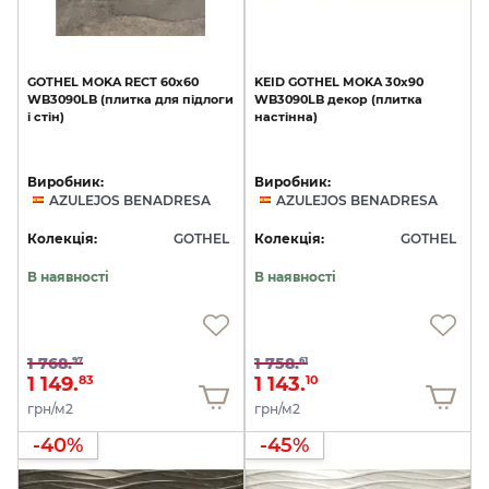
GOTHEL
MOKA
RECT
60х60
KEID
GOTHEL
MOKA
30х90
WB3090LB
(плитка
для
підлоги
WB3090LB
декор
(плитка
і
стін)
настінна)
Виробник:
Виробник:
AZULEJOS BENADRESA
AZULEJOS BENADRESA
Колекція:
GOTHEL
Колекція:
GOTHEL
В наявності
В наявності
1 768.
1 758.
97
61
1 149.
1 143.
83
10
грн/м2
грн/м2
-40%
-45%