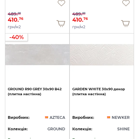
489.
489.
00
00
410.
410.
76
76
грн/м2
грн/м2
-40%
GROUND
R90
GREY
30x90
B42
GARDEN
WHITE
30x90
декор
(плитка
настінна)
(плитка
настінна)
Виробник:
AZTECA
Виробник:
NEWKER
Колекція:
GROUND
Колекція:
SHINE