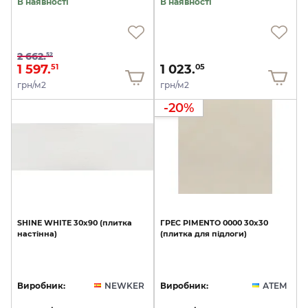
В наявності
В наявності
2 662.
52
1 597.
1 023.
51
05
грн/м2
грн/м2
-20%
SHINE
WHITE
30x90
(плитка
ГРЕС
PIMENTO
0000
30х30
настінна)
(плитка
для
підлоги)
Виробник:
NEWKER
Виробник:
АТЕМ