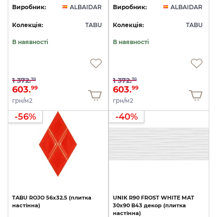
Виробник:
ALBAIDAR
Виробник:
ALBAIDAR
Колекція:
TABU
Колекція:
TABU
В наявності
В наявності
1 372.
1 372.
70
70
603.
603.
99
99
грн/м2
грн/м2
-56%
-40%
TABU
ROJO
56х32.5
(плитка
UNIK
R90
FROST
WHITE
MAT
настінна)
30x90
В43
декор
(плитка
настінна)