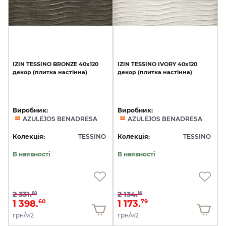
IZIN
TESSINO
BRONZE
40х120
IZIN
TESSINO
IVORY
40х120
декор
(плитка
настінна)
декор
(плитка
настінна)
Виробник:
Виробник:
AZULEJOS BENADRESA
AZULEJOS BENADRESA
Колекція:
TESSINO
Колекція:
TESSINO
В наявності
В наявності
2 331.
2 134.
00
16
1 398.
1 173.
60
79
грн/м2
грн/м2