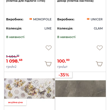
(плитка
для
підлоги
і
стін)
декор
(плитка
настінна)
Виробник:
MONOPOLE
Виробник:
UNICER
Колекція:
LINE
Колекція:
GLAM
В наявності
В наявності
1 464.
90
1 098.
100.
68
00
грн/м2
грн/шт
-35%
акційна ціна