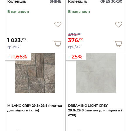
Колекція:
SHINE
Колекція:
GRES 30X30
В наявності
В наявності
470.
00
1 023.
376.
05
00
грн/м2
грн/м2
-11.66%
-25%
MILANO
GREY
29.8х29.8
(плитка
DREAMING
LIGHT
GREY
для
підлоги
і
стін)
29.8х29.8
(плитка
для
підлоги
і
стін)