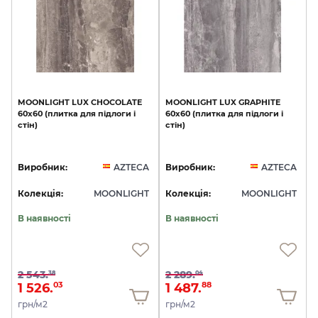
MOONLIGHT
LUX
CHOCOLATE
MOONLIGHT
LUX
GRAPHITE
60x60
(плитка
для
підлоги
і
60x60
(плитка
для
підлоги
і
стін)
стін)
Виробник:
AZTECA
Виробник:
AZTECA
Колекція:
MOONLIGHT
Колекція:
MOONLIGHT
В наявності
В наявності
2 543.
2 289.
38
04
1 526.
1 487.
03
88
грн/м2
грн/м2