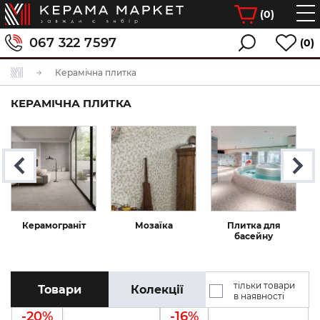
(
0
)
067 322 7597
(0)
Керамічна плитка
КЕРАМІЧНА ПЛИТКА
Керамограніт
Мозаїка
Плитка для
П
басейну
тільки товари
Товари
Колекції
в наявності
-20%
-16%