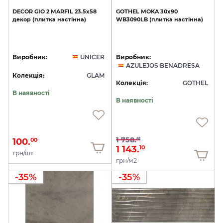
DECOR
GIO
2
MARFIL
23.5x58
GOTHEL
MOKA
30х90
декор
(плитка
настінна)
WB3090LB
(плитка
настінна)
Виробник:
UNICER
Виробник:
AZULEJOS BENADRESA
Колекція:
GLAM
Колекція:
GOTHEL
В наявності
В наявності
1 758.
61
100.
00
1 143.
10
грн/шт
грн/м2
-35%
-35%