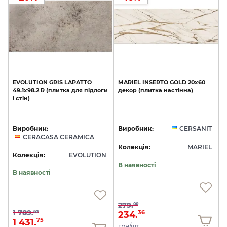
EVOLUTION
GRIS
LAPATTO
MARIEL
INSERTO
GOLD
20х60
49.1х98.2
R
(плитка
для
підлоги
декор
(плитка
настінна)
і
стін)
Виробник:
Виробник:
CERSANIT
CERACASA CERAMICA
Колекція:
MARIEL
Колекція:
EVOLUTION
В наявності
В наявності
279.
00
1 789.
69
234.
36
1 431.
75
грн/шт