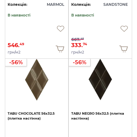
Колекція:
MARMOL
Колекція:
SANDSTONE
В наявності
В наявності
667.
48
546.
333.
49
74
грн/м2
грн/м2
-56%
-56%
TABU
CHOCOLATE
56х32.5
TABU
NEGRO
56х32.5
(плитка
(плитка
настінна)
настінна)