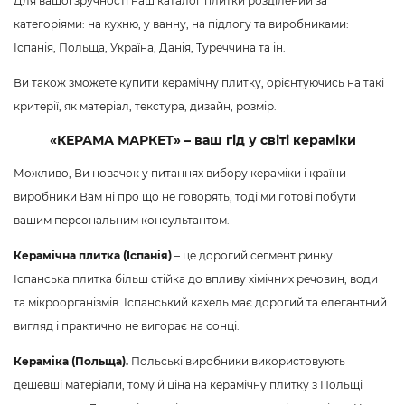
Для вашої зручності наш каталог плитки розділений за
категоріями: на кухню, у ванну, на підлогу та виробниками:
Іспанія, Польща, Україна, Данія, Туреччина та ін.
Ви також зможете купити керамічну плитку, орієнтуючись на такі
критерії, як матеріал, текстура, дизайн, розмір.
«КЕРАМА МАРКЕТ» – ваш гід у світі кераміки
Можливо, Ви новачок у питаннях вибору кераміки і країни-
виробники Вам ні про що не говорять, тоді ми готові побути
вашим персональним консультантом.
Керамічна плитка (Іспанія)
– це дорогий сегмент ринку.
Іспанська плитка більш стійка до впливу хімічних речовин, води
та мікроорганізмів. Іспанський кахель має дорогий та елегантний
вигляд і практично не вигорає на сонці.
Кераміка (Польща).
Польські виробники використовують
дешевші матеріали, тому й ціна на керамічну плитку з Польщі