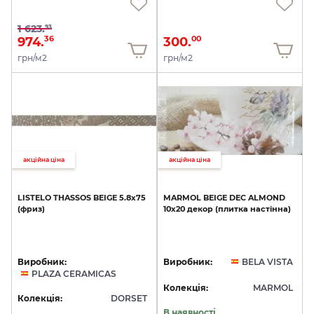
1 623.
93
974.
300.
36
00
грн/м2
грн/м2
акційна ціна
акційна ціна
LISTELO
THASSOS
BEIGE
5.8х75
MARMOL
BEIGE
DEC
ALMOND
(фриз)
10х20
декор
(плитка
настінна)
Виробник:
Виробник:
BELA VISTA
PLAZA CERAMICAS
Колекція:
MARMOL
Колекція:
DORSET
В наявності