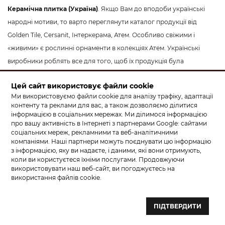
Керамічна плитка (Україна)
. Якщо Вам до вподоби українські
народні мотиви, то варто переглянути каталог продукції від
Golden Tile, Cersanit, Інтеркерама, Атем. Особливо свіжими і
«живими» є рослинні орнаменти в колекціях Атем. Українські
виробники роблять все для того, щоб їх продукція була
доступнішою для кожного споживача: вітчизняна сировина,
Цей сайт використовує файли cookie
новітнє обладнання, енергозберігаючі технології – все це
Ми використовуємо файли cookie для аналізу трафіку, адаптації
допомагає суттєво знизити ціну на кахель.
контенту та реклами для вас, а також дозволяємо ділитися
інформацією в соціальних мережах. Ми ділимося інформацією
Звичайно, це не весь перелік виробників, більше того, продукцію
про вашу активність в Інтернеті з партнерами Google: сайтами
соціальних мереж, рекламними та веб-аналітичними
деяких з них Ви зможете знайти лише в салоні «КЕРАМА МАРКЕТ»
компаніями. Наші партнери можуть поєднувати цю інформацію
у Львові. Повний каталог плитки можна переглянути вгорі, для
з інформацією, яку ви надаєте, і даними, які вони отримують,
зручності користуйтесь фільтрами. Купуйте керамічну плитку та
коли ви користуєтеся їхніми послугами. Продовжуючи
використовувати наш веб-сайт, ви погоджуєтесь на
кахель у Львові за цінами, які дозволяють заощадити. Гарних і
використання файлів cookie.
продуктивних покупок.
ПІДТВЕРДИТИ