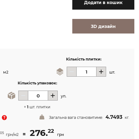
Додати
в кошик
3D дизайн
Кількість плитки:
м2
шт.
Кількість упаковок:
уп.
+
1
шт. плитки
4.7493
Загальна вага становитиме:
кг.
276.
22
=
05
грн/м2
грн