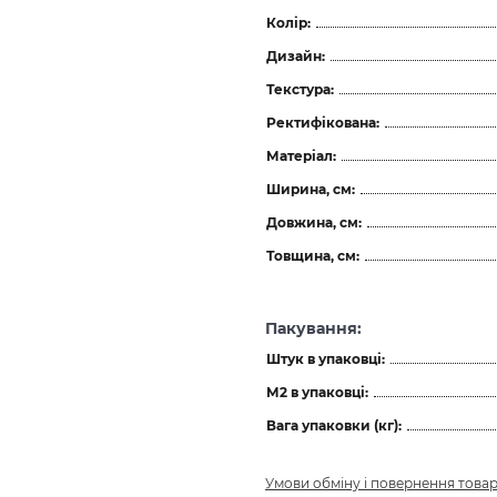
Колір:
Дизайн:
Текстура:
Ректифікована:
Матеріал:
Ширина, см:
Довжина, см:
Товщина, см:
Пакування:
Штук в упаковці:
М2 в упаковці:
Вага упаковки (кг):
Умови обміну і повернення това