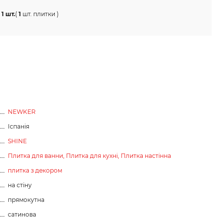
1 шт.
(
1
шт. плитки
)
NEWKER
Іспанія
SHINE
Плитка для ванни,
Плитка для кухні,
Плитка настінна
плитка з декором
на стіну
прямокутна
сатинова