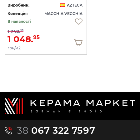
Виробник:
AZTECA
Колекція:
MACCHIA VECCHIA
В наявності
1 748.
25
1 048.
95
грн/м2
38
067 322 7597