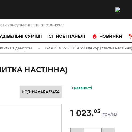
оти консультанта: пн-пт 9:00-19:00
НОВИНКИ
УДІВЕЛЬНІ СУМІШІ
CТІНОВІ ПАНЕЛІ
плитка з декором
GARDEN WHITE 30x90 декор (плитка настінна
ЛИТКА НАСТІННА)
В наявності
КОД:
NAVARA53434
1 023.
05
грн/м2