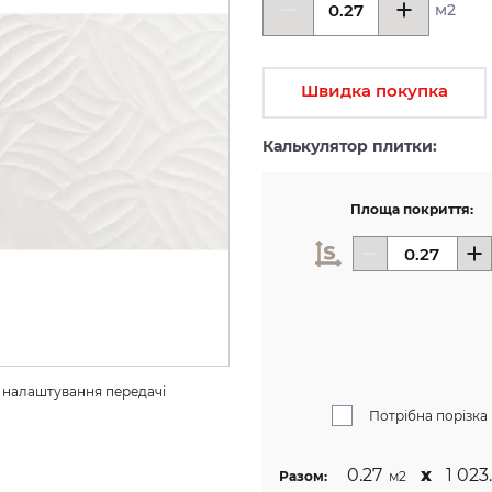
м2
Швидка покупка
Калькулятор плитки:
Площа покриття:
з налаштування передачі 
Потрібна порізка
0.27
х
1 023.
Разом:
м2