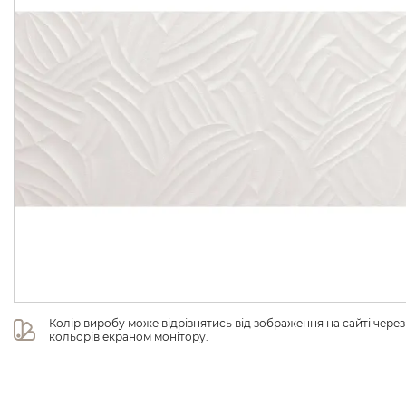
Колір виробу може відрізнятись від зображення на сайті чере
кольорів екраном монітору.