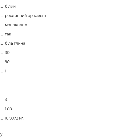
білий
рослинний орнамент
моноколор
так
біла глина
30
90
1
4
1.08
18.9972 кг.
ру