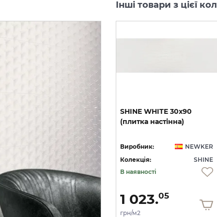
Інші товари з цієї ко
SHINE
WHITE
30x90
(плитка
настінна)
Виробник:
NEWKER
Колекція:
SHINE
В наявності
1 023.
05
грн/м2