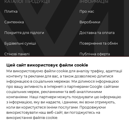
КАТАЛОГ ПРОДУКЦІЇ
ІНФОРМАЦІЯ
Плитка
Про нас
Сантехніка
Виробники
Покриття для підлоги
Доставка та оплата
Будівельні суміші
Повернення та обмін
Стінові панелі
Публічна оферта
Цей сайт використовує файли cookie
Новинки
Політика
конфіденційності
Ми використовуємо файли cookie для аналізу трафіку, адаптації
Акційні товари
контенту та реклами для вас, а також дозволяємо ділитися
інформацією в соціальних мережах. Ми ділимося інформацією
Акції/Знижки
про вашу активність в Інтернеті з партнерами Google: сайтами
соціальних мереж, рекламними та веб-аналітичними
ПРИЄДНУЙТЕСЬ ДО НАС У СОЦМЕРЕЖАХ
компаніями. Наші партнери можуть поєднувати цю інформацію
з інформацією, яку ви надаєте, і даними, які вони отримують,
коли ви користуєтеся їхніми послугами. Продовжуючи
використовувати наш веб-сайт, ви погоджуєтесь на
використання файлів cookie.
© 2026 КЕРАМА МАРКЕТ. Салон плитки, сантехніки, ламінату та