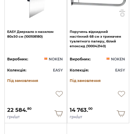
EASY
Дзеркало
з
нахилом
Поручень
відкидний
80x50
см
(100108180)
настінний
68
см
з
тримачем
туалетного
паперу,
білий
епоксид
(100042140)
Виробник:
NOKEN
Виробник:
NOKEN
Колекція:
EASY
Колекція:
EASY
Під замовлення
Під замовлення
22 584.
14 763.
80
00
грн/шт
грн/шт