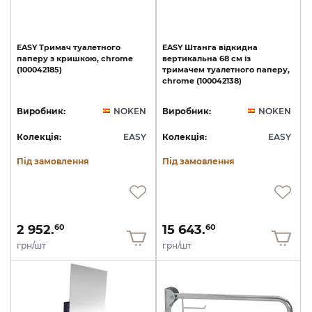
EASY
Тримач
туалетного
EASY
Штанга
відкидна
паперу
з
кришкою,
chrome
вертикальна
68
см
із
(100042185)
тримачем
туалетного
паперу,
chrome
(100042138)
Виробник:
NOKEN
Виробник:
NOKEN
Колекція:
EASY
Колекція:
EASY
Під замовлення
Під замовлення
2 952.
15 643.
60
60
грн/шт
грн/шт