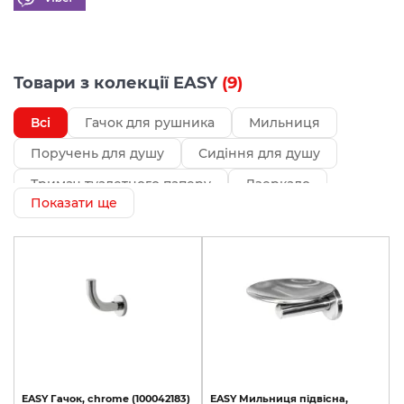
Товари з колекції EASY
(9)
Всі
Гачок для рушника
Мильниця
Поручень для душу
Сидіння для душу
Тримач туалетного паперу
Дзеркало
Показати ще
EASY
Гачок,
chrome
(100042183)
EASY
Мильниця
підвісна,