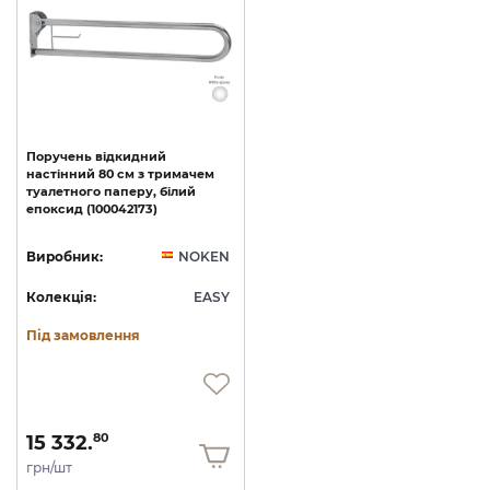
Поручень
відкидний
настінний
80
см
з
тримачем
туалетного
паперу,
білий
епоксид
(100042173)
Виробник:
NOKEN
Колекція:
EASY
Під замовлення
15 332.
80
грн/шт