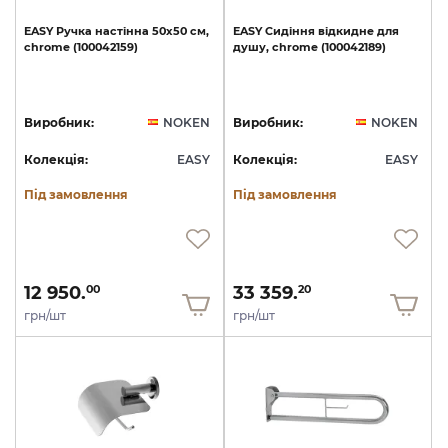
EASY
Ручка
настінна
50х50
см,
EASY
Сидіння
відкидне
для
chrome
(100042159)
душу,
chrome
(100042189)
Виробник:
NOKEN
Виробник:
NOKEN
Колекція:
EASY
Колекція:
EASY
Під замовлення
Під замовлення
12 950.
33 359.
00
20
грн/шт
грн/шт