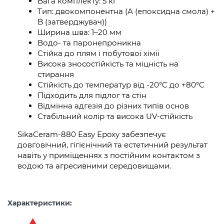
Вага комплекту: 5 кг
Тип: двокомпонентна (A (епоксидна смола) +
B (затверджувач))
Ширина шва: 1–20 мм
Водо- та паронепроникна
Стійка до плям і побутової хімії
Висока зносостійкість та міцність на
стирання
Стійкість до температур від -20°C до +80°C
Підходить для підлог та стін
Відмінна адгезія до різних типів основ
Стабільний колір та висока UV-стійкість
SikaCeram-880 Easy Epoxy забезпечує
довговічний, гігієнічний та естетичний результат
навіть у приміщеннях з постійним контактом з
водою та агресивними середовищами.
Характеристики: