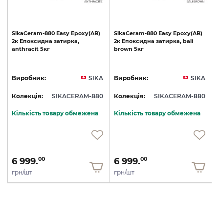
SikaCeram-880
Easy
Epoxy(AB)
SikaCeram-880
Easy
Epoxy(AB)
2к
Епоксидна
затирка,
2к
Епоксидна
затирка,
bali
anthracit
5кг
brown
5кг
A
Виробник:
SIKA
Виробник:
SIKA
0
Колекція:
SIKACERAM-880
Колекція:
SIKACERAM-880
Кількість товару обмежена
Кількість товару обмежена
6 999.
6 999.
00
00
грн/шт
грн/шт