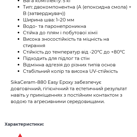
Вага комплекту: 5 кг
Тип: двокомпонентна (A (епоксидна смола) +
B (затверджувач))
Ширина шва: 1–20 мм
Водо- та паронепроникна
Стійка до плям і побутової хімії
Висока зносостійкість та міцність на
стирання
Стійкість до температур від -20°C до +80°C
Підходить для підлог та стін
Відмінна адгезія до різних типів основ
Стабільний колір та висока UV-стійкість
SikaCeram-880 Easy Epoxy забезпечує
довговічний, гігієнічний та естетичний результат
навіть у приміщеннях з постійним контактом з
водою та агресивними середовищами.
Характеристики: