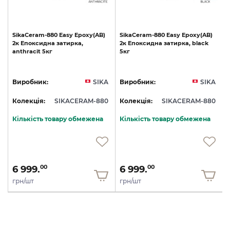
SikaCeram-880
Easy
Epoxy(AB)
SikaCeram-880
Easy
Epoxy(AB)
2к
Епоксидна
затирка,
2к
Епоксидна
затирка,
black
anthracit
5кг
5кг
A
Виробник:
SIKA
Виробник:
SIKA
0
Колекція:
SIKACERAM-880
Колекція:
SIKACERAM-880
Кількість товару обмежена
Кількість товару обмежена
6 999.
6 999.
00
00
грн/шт
грн/шт