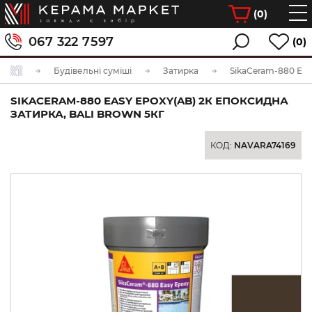
(
0
)
067 322 7597
(0)
Будівельні суміші
Затирка
SIKACERAM-880 EASY EPOXY(AB) 2К ЕПОКСИДНА
ЗАТИРКА, BALI BROWN 5КГ
КОД:
NAVARA74169