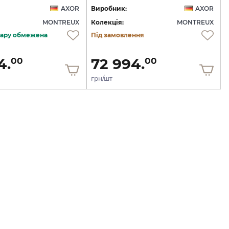
AXOR
Виробник:
AXOR
MONTREUX
Колекція:
MONTREUX
овару обмежена
Під замовлення
4.
72 994.
00
00
грн/шт