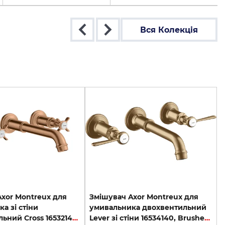
Вся Колекція
xor Montreux для
Змішувач Axor Montreux для
а зі стіни
умивальника двохвентильний
двохвентильний Cross 16532140 Brushed Bronze
Lever зі стіни 16534140, Brushed Bronze