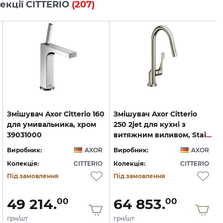
лекції CITTERIO
(207)
Змішувач Axor Citterio 160
Змішувач Axor Citterio
для умивальника, хром
250 2jet для кухні з
39031000
витяжним виливом, Stainless Steel (39835800)
Виробник:
AXOR
Виробник:
AXOR
Колекція:
CITTERIO
Колекція:
CITTERIO
Під замовлення
Під замовлення
49 214.
64 853.
00
00
грн/шт
грн/шт