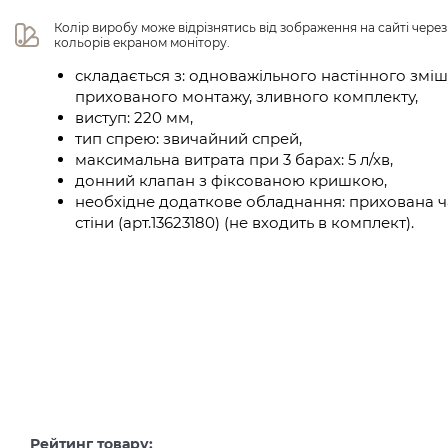
Колір виробу може відрізнятись від зображення на сайті чере
кольорів екраном монітору.
складається з: одноважільного настінного змі
прихованого монтажу, зливного комплекту,
виступ: 220 мм,
тип спрею: звичайний спрей,
максимальна витрата при 3 барах: 5 л/хв,
донний клапан з фіксованою кришкою,
необхідне додаткове обладнання: прихована ча
стіни (арт.13623180) (не входить в комплект).
Рейтинг товару: