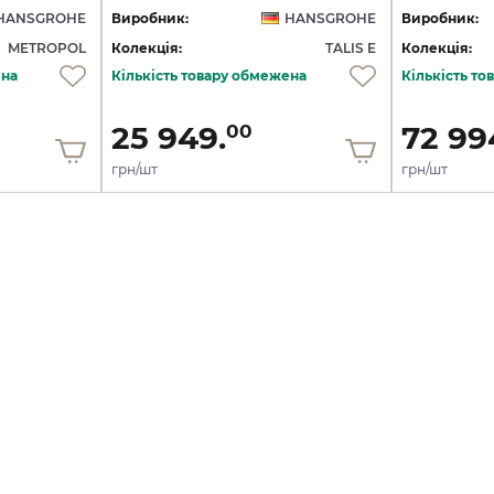
HANSGROHE
Виробник:
HANSGROHE
Виробник:
METROPOL
Колекція:
TALIS E
Колекція:
ена
Кількість товару обмежена
Кількість т
25 949.
72 99
00
грн/шт
грн/шт