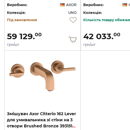
Виробник:
AXOR
Виробник:
Колекція:
UNO
Колекція:
Під замовлення
Кількість товару обмеж
59 129.
42 033.
00
00
грн/шт
грн/шт
Змішувач Axor Citterio 162 Lever
для умивальника зі стіни на 3
отвори Brushed Bronze 39315140