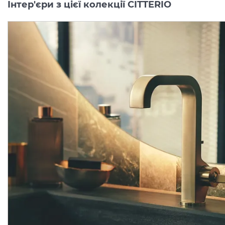
Інтер'єри з цієї колекції CITTERIO
Змішувач Axor Citterio 170
Змішувач Axor Citterio 
для умивальника на 3
Lever для ванни врізни
отвори, Chrome 39133000
Виробник:
AXOR
Виробник:
AX
Колекція:
CITTERIO
Колекція:
CITTER
Кількість товару
Під замовлення
обмежена
56 426.
94 936.
00
00
грн/шт
грн/шт