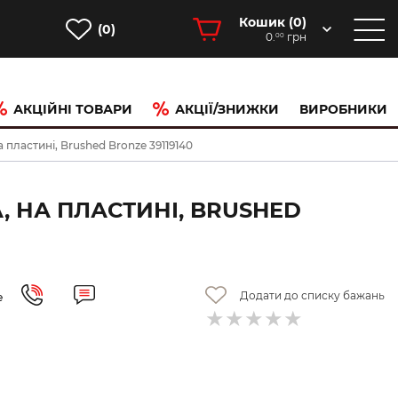
Кошик (
0
)
(0)
0.
грн
00
АКЦІЙНІ ТОВАРИ
АКЦІЇ/ЗНИЖКИ
ВИРОБНИКИ
а пластині, Brushed Bronze 39119140
, НА ПЛАСТИНІ, BRUSHED
Додати до списку бажань
е