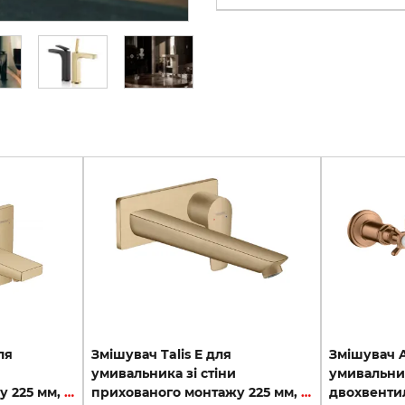
ля
Змішувач Talis E для
Змішувач A
умивальника зі стіни
умивальник
прихованого монтажу 225 мм, Brushed Bronze (32526140)
прихованого монтажу 225 мм, Brushed Bronze (71734140)