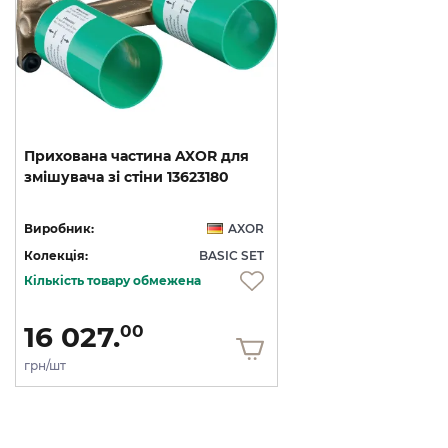
Прихована
частина
AXOR
для
змішувача
зі
стіни
13623180
Виробник:
AXOR
Колекція:
BASIC SET
Кількість товару обмежена
16 027.
00
грн/шт