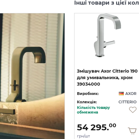
Інші товари з цієї ко
-40%
виставковий взірець
222
Мильниця настінна Axor
Змішувач Axor Citterio 190
й
Citterio Polished gold
для умивальника, хром
зі стіни на 3 отвори, хром 39442000
optic 41733990
39034000
OR
Виробник:
AXOR
Виробник:
AXOR
IO
Колекція:
CITTERIO
Колекція:
CITTERIO
Кількість товару
Під замовлення
обмежена
9 724.
40
5 834.
54 295.
64
00
грн/шт
грн/шт