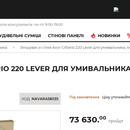
оти консультанта: пн-пт 9:00-19:00
НОВИНКИ
УДІВЕЛЬНІ СУМІШІ
CТІНОВІ ПАНЕЛІ
ника
Змішувач зі стіни Axor Citterio 220 Lever для умивальника, н
RIO 220 LEVER ДЛЯ УМИВАЛЬНИКА
Під замовлення
Ціну уточнюйт
КОД:
NAVARA58035
73 630.
00
грн/шт