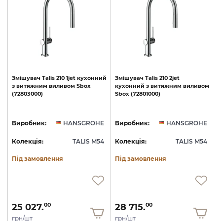
Змішувач
Talis
210
1jet
кухонний
Змішувач
Talis
210
2jet
з
витяжним
виливом
Sbox
кухонний
з
витяжним
виливом
(72803000)
Sbox
(72801000)
E
Виробник:
HANSGROHE
Виробник:
HANSGROHE
4
Колекція:
TALIS M54
Колекція:
TALIS M54
Під замовлення
Під замовлення
25 027.
28 715.
00
00
грн/шт
грн/шт