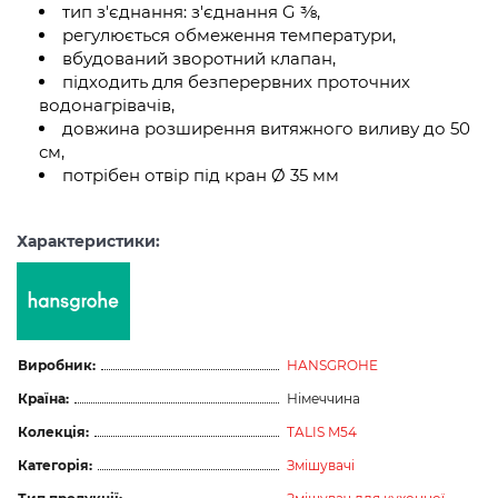
тип з'єднання: з'єднання G ⅜,
регулюється обмеження температури,
вбудований зворотний клапан,
підходить для безперервних проточних
водонагрівачів,
довжина розширення витяжного виливу до 50
см,
потрібен отвір під кран Ø 35 мм
Характеристики:
Виробник:
HANSGROHE
Країна:
Німеччина
Колекція:
TALIS M54
Категорія:
Змішувачі