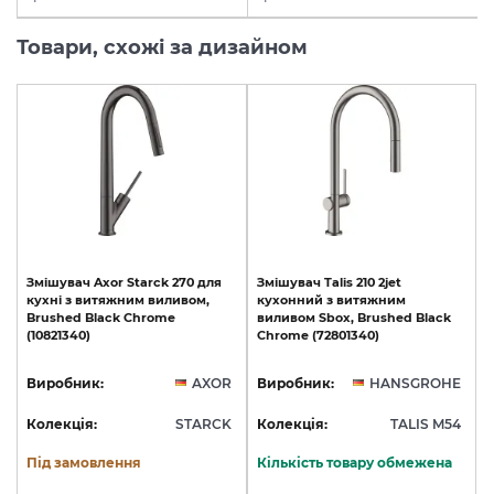
Товари, схожі за дизайном
Змішувач
Axor
Starck
270
для
Змішувач
Talis
210
2jet
кухні
з
витяжним
виливом,
кухонний
з
витяжним
Brushed
Black
Chrome
виливом
Sbox,
Brushed
Black
(10821340)
Chrome
(72801340)
Виробник:
AXOR
Виробник:
HANSGROHE
Колекція:
STARCK
Колекція:
TALIS M54
Під замовлення
Кількість товару обмежена