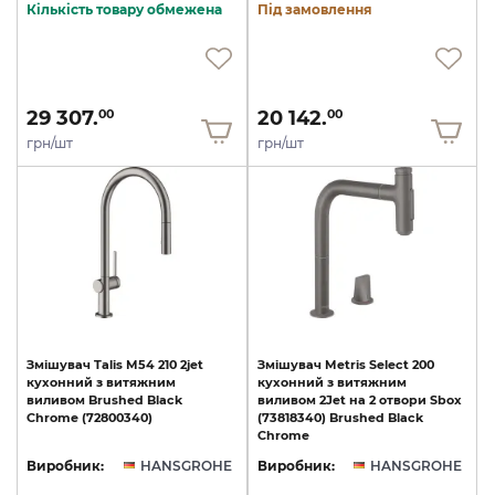
Кількість товару обмежена
Під замовлення
29 307.
20 142.
00
00
грн/шт
грн/шт
Змішувач
Talis
M54
210
2jet
Змішувач Metris Select 200
кухонний
з
витяжним
кухонний з витяжним
виливом
Brushed
Black
виливом 2Jet на 2 отвори Sbox
Chrome
(72800340)
(73818340) Brushed Black
Chrome
Виробник:
HANSGROHE
Виробник:
HANSGROHE