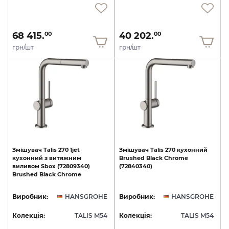
68 415.
40 202.
00
00
грн/шт
грн/шт
Змішувач
Talis
270
1jet
Змішувач
Talis
270
кухонний
кухонний
з
витяжним
Brushed
Black
Chrome
виливом
Sbox
(72809340)
(72840340)
Brushed
Black
Chrome
Виробник:
HANSGROHE
Виробник:
HANSGROHE
Колекція:
TALIS M54
Колекція:
TALIS M54