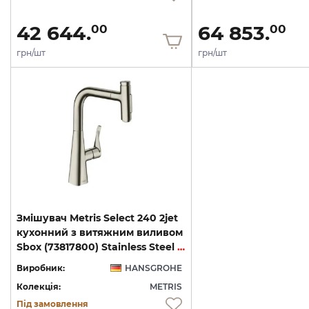
42 644.
64 853.
00
00
грн/шт
грн/шт
Змішувач Metris Select 240 2jet
кухонний з витяжним виливом
Sbox (73817800) Stainless Steel Finish
Виробник:
HANSGROHE
Колекція:
METRIS
Під замовлення