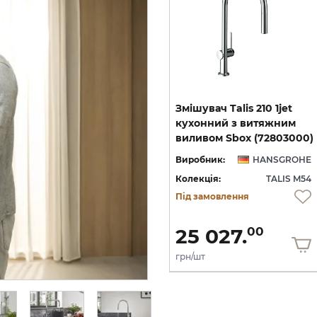
Змішувач Talis 220
Змішувач Talis 210 1jet
кухонний, Matt Black
кухонний з витяжним
виливом Sbox, Stainless Steel (72801800)
(72804670)
виливом Sbox (72803000)
HE
Виробник:
HANSGROHE
Виробник:
HANSGROHE
54
Колекція:
TALIS M54
Колекція:
TALIS M54
В наявності
Під замовлення
21 420.
25 027.
34
00
грн/шт
грн/шт