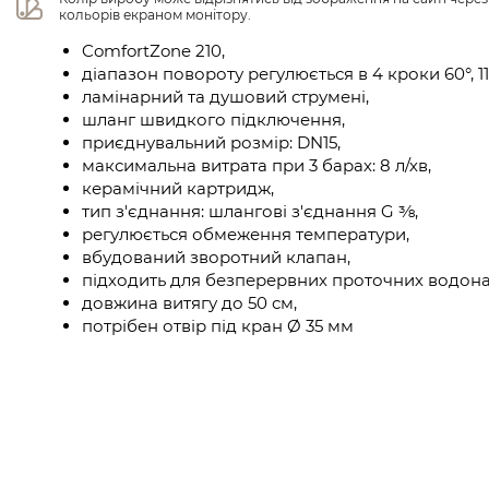
кольорів екраном монітору.
ComfortZone 210,
діапазон повороту регулюється в 4 кроки 60°, 110
ламінарний та душовий струмені,
шланг швидкого підключення,
приєднувальний розмір: DN15,
максимальна витрата при 3 барах: 8 л/хв,
керамічний картридж,
тип з'єднання: шлангові з'єднання G ⅜,
регулюється обмеження температури,
вбудований зворотний клапан,
підходить для безперервних проточних водонаг
довжина витягу до 50 см,
потрібен отвір під кран Ø 35 мм