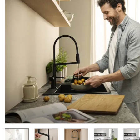
Змішувач Talis 210 2jet
Змішувач Talis 210 2jet
кухонний з витяжним
кухонний з витяжним
виливом Sbox, Black Matt (72801670)
Виробник:
HANSGROHE
Виробник:
HANSGRO
Колекція:
TALIS M54
Колекція:
TALIS M
Кількість товару
Під замовлення
обмежена
37 340.
37 340.
00
00
грн/шт
грн/шт