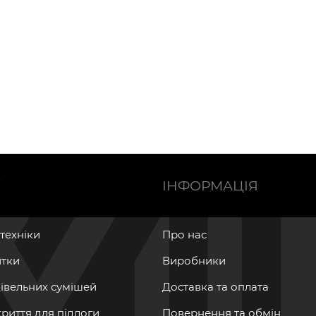
Ї
ІНФОРМАЦІЯ
нтехніки
Про нас
итки
Виробники
дівельних сумішей
Доставка та оплата
криття для підлоги
Повернення та обмін