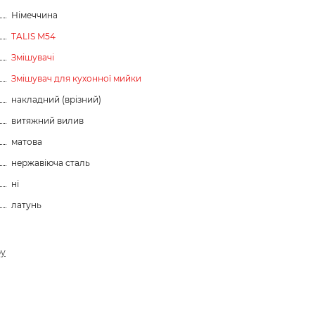
Німеччина
TALIS M54
Змішувачі
Змішувач для кухонної мийки
накладний (врізний)
витяжний вилив
матова
нержавіюча сталь
ні
латунь
ру