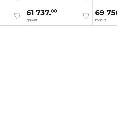
61 737.
69 75
00
грн/шт
грн/шт