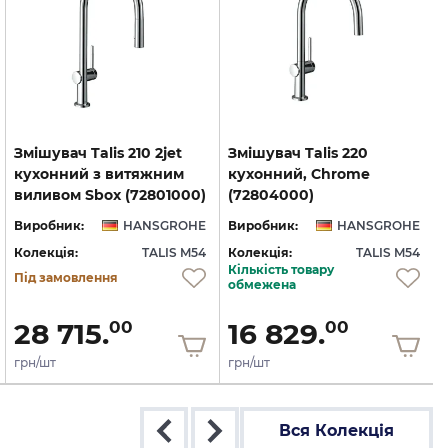
Змішувач Talis 210 2jet
Змішувач Talis 220
кухонний з витяжним
кухонний, Chrome
виливом Sbox (72801000)
(72804000)
Виробник:
HANSGROHE
Виробник:
HANSGROHE
Колекція:
TALIS M54
Колекція:
TALIS M54
Кількість товару
Під замовлення
обмежена
28 715.
16 829.
00
00
грн/шт
грн/шт
Вся Колекція