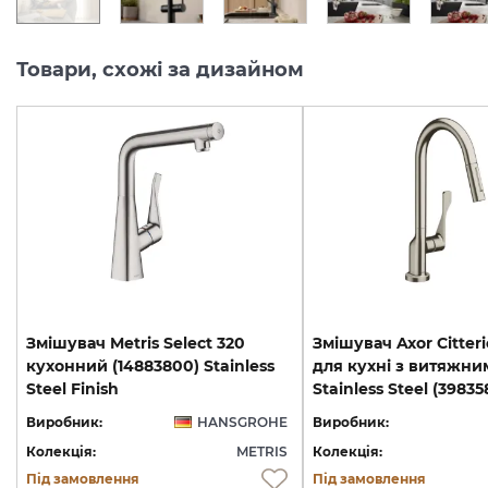
Товари, схожі за дизайном
Змішувач Metris Select 320
Змішувач Axor Citteri
кухонний (14883800) Stainless
для кухні з витяжни
Steel Finish
Stainless Steel (3983
Виробник:
HANSGROHE
Виробник:
Колекція:
METRIS
Колекція:
Під замовлення
Під замовлення