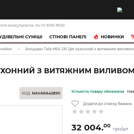
оти консультанта: пн-пт 9:00-19:00
НОВИНКИ
УДІВЕЛЬНІ СУМІШІ
CТІНОВІ ПАНЕЛІ
 мийки
Змішувач Talis M54 210 2jet кухонний з витяжним виливом 
КУХОННИЙ З ВИТЯЖНИМ ВИЛИВОМ S
Кількість товару обмежена
Ная
КОД:
NAVARA42890
Додати до списку бажань
32 004.
00
грн/шт