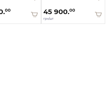
0.
45 900.
00
00
грн/шт