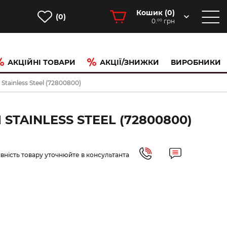
Кошик (
0
)
(0)
0.
грн
00
АКЦІЙНІ ТОВАРИ
АКЦІЇ/ЗНИЖКИ
ВИРОБНИКИ
Stainless Steel (72800800)
TAINLESS STEEL (72800800)
вність товару уточнюйте в консультанта