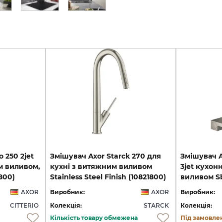
o 250 2jet
Змішувач Axor Starck 270 для
Змішувач A
м виливом,
кухні з витяжним виливом
3jet кухон
5800)
Stainless Steel Finish (10821800)
AXOR
Виробник:
AXOR
Виробник:
CITTERIO
Колекція:
STARCK
Колекція:
Кількість товару обмежена
Під замовле