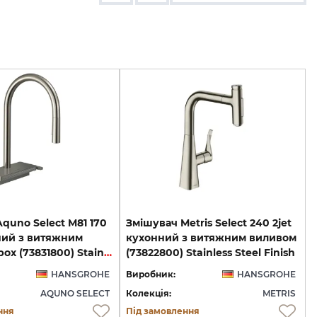
quno Select M81 170
Змішувач Metris Select 240 2jet
ний з витяжним
кухонний з витяжним виливом
виливом Sbox (73831800) Stainless Steel
(73822800) Stainless Steel Finish
HANSGROHE
Виробник:
HANSGROHE
AQUNO SELECT
Колекція:
METRIS
ння
Під замовлення