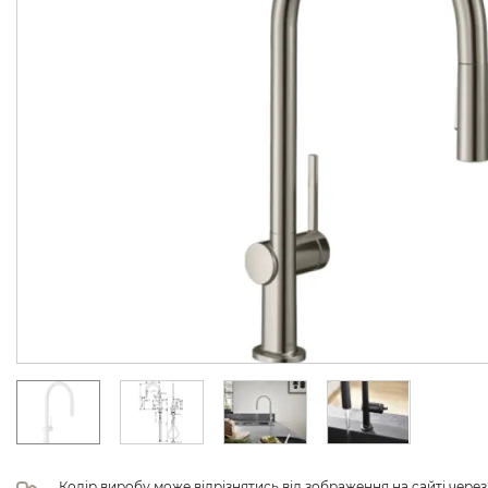
Колір виробу може відрізнятись від зображення на сайті чере