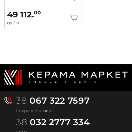
49 112.
00
грн/шт
38
067 322 7597
Інтернет магазин
38
032 2777 334