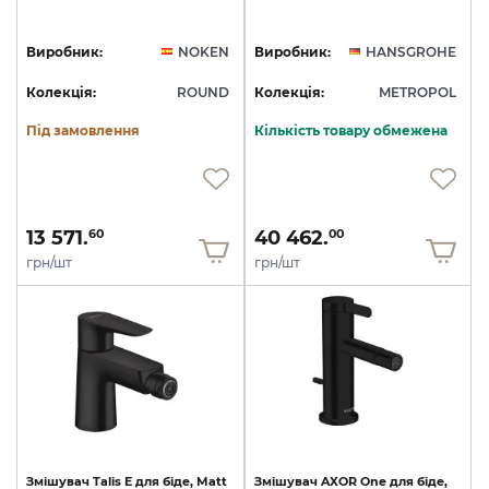
Виробник:
NOKEN
Виробник:
HANSGROHE
Колекція:
ROUND
Колекція:
METROPOL
Під замовлення
Кількість товару обмежена
13 571.
40 462.
60
00
грн/шт
грн/шт
Змішувач
Talis
E
для
біде,
Matt
Змішувач
AXOR
One
для
біде,