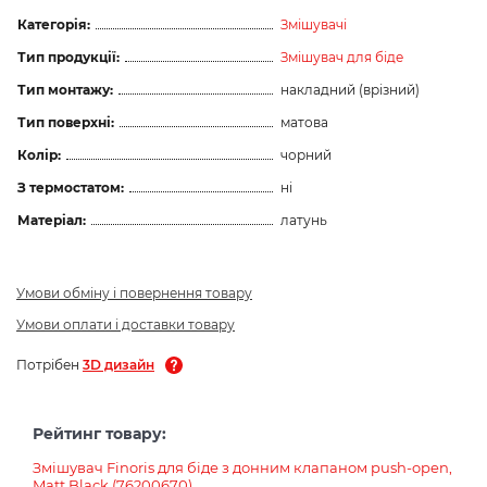
Категорія:
Змішувачі
Тип продукції:
Змішувач для біде
Тип монтажу:
накладний (врізний)
Тип поверхні:
матова
Колір:
чорний
З термостатом:
ні
Матеріал:
латунь
Умови обміну і повернення товару
Умови оплати і доставки товару
Потрібен
3D дизайн
Рейтинг товару:
Змішувач Finoris для біде з донним клапаном push-open,
Matt Black (76200670)