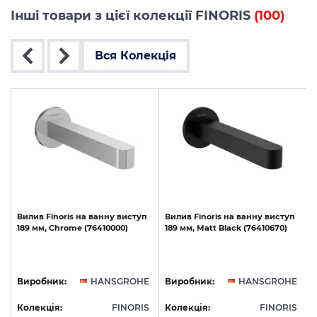
Інші товари з цієї колекції FINORIS
(100)
Вся Колекція
Вилив
Finoris
на
ванну
виступ
Вилив
Finoris
на
ванну
виступ
189
мм,
Chrome
(76410000)
189
мм,
Matt
Black
(76410670)
1
E
Виробник:
HANSGROHE
Виробник:
HANSGROHE
S
Колекція:
FINORIS
Колекція:
FINORIS