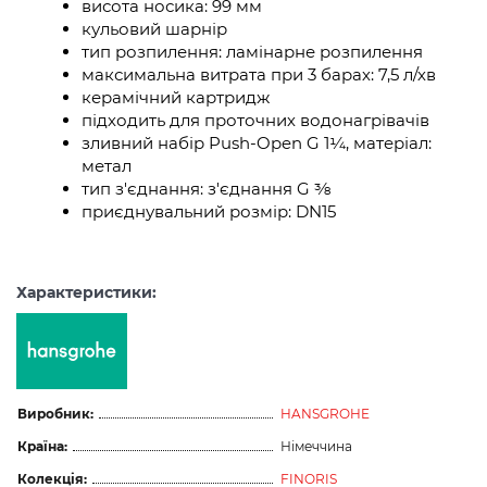
висота носика: 99 мм
кульовий шарнір
тип розпилення: ламінарне розпилення
максимальна витрата при 3 барах: 7,5 л/хв
керамічний картридж
підходить для проточних водонагрівачів
зливний набір Push-Open G 1¼, матеріал:
метал
тип з'єднання: з'єднання G ⅜
приєднувальний розмір: DN15
Характеристики:
Виробник:
HANSGROHE
Країна:
Німеччина
Колекція:
FINORIS