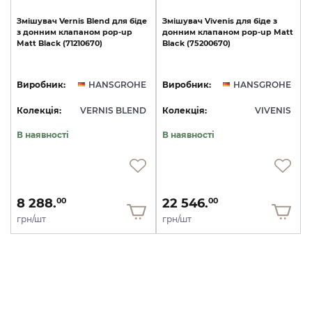
Змішувач
Vernis
Blend
для
біде
Змішувач
Vivenis
для
біде
з
з
донним
клапаном
pop-up
донним
клапаном
pop-up
Matt
Matt
Black
(71210670)
Black
(75200670)
Виробник:
HANSGROHE
Виробник:
HANSGROHE
Колекція:
VERNIS BLEND
Колекція:
VIVENIS
В наявності
В наявності
8 288.
22 546.
00
00
грн/шт
грн/шт