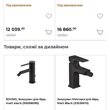
Під замовлення
Під замовлення
12 039.
16 860.
00
00
грн/шт
грн/шт
Товари, схожі за дизайном
ROUND,
Змішувач
для
біде,
Змішувач
Metropol
для
біде,
matt
black
(100208380)
Matt
Black
(32520670)