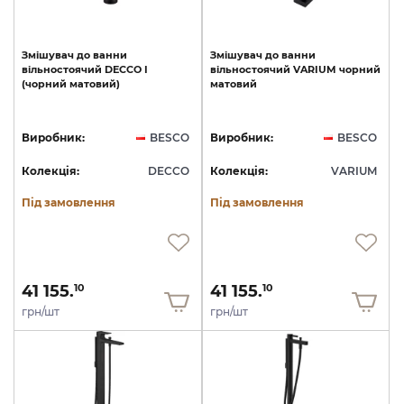
Змішувач
до
ванни
Змішувач
до
ванни
вільностоячий
DECCO
I
вільностоячий
VARIUM
чорний
(чорний
матовий)
матовий
Виробник:
BESCO
Виробник:
BESCO
Колекція:
DECCO
Колекція:
VARIUM
Під замовлення
Під замовлення
41 155.
41 155.
10
10
грн/шт
грн/шт