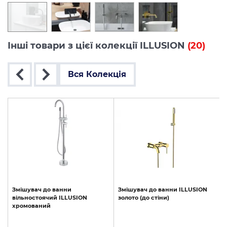
Інші товари з цієї колекції ILLUSION
(20)
Вся Колекція
и
Змішувач
до
ванни
Змішувач
до
ванни
ILLUSION
вільностоячий
ILLUSION
золото
(до
стіни)
хромований