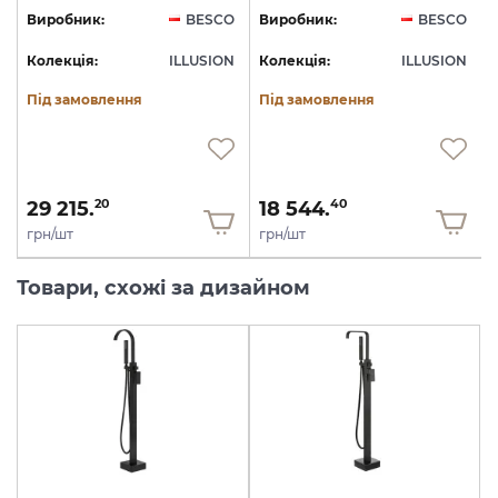
O
Виробник:
BESCO
Виробник:
BESCO
N
Колекція:
ILLUSION
Колекція:
ILLUSION
Під замовлення
Під замовлення
29 215.
18 544.
20
40
грн/шт
грн/шт
Товари, схожі за дизайном