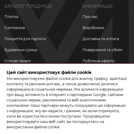
КАТАЛОГ ПРОДУКЦІЇ
ІНФОРМАЦІЯ
Плитка
Про нас
Сантехніка
Виробники
Покриття для підлоги
Доставка та оплата
Будівельні суміші
Повернення та обмін
Стінові панелі
Публічна оферта
Новинки
Цей сайт використовує файли cookie
Політика
конфіденційності
Ми використовуємо файли cookie для аналізу трафіку, адаптації
Акційні товари
контенту та реклами для вас, а також дозволяємо ділитися
інформацією в соціальних мережах. Ми ділимося інформацією
Акції/Знижки
про вашу активність в Інтернеті з партнерами Google: сайтами
соціальних мереж, рекламними та веб-аналітичними
ПРИЄДНУЙТЕСЬ ДО НАС У СОЦМЕРЕЖАХ
компаніями. Наші партнери можуть поєднувати цю інформацію
з інформацією, яку ви надаєте, і даними, які вони отримують,
коли ви користуєтеся їхніми послугами. Продовжуючи
використовувати наш веб-сайт, ви погоджуєтесь на
використання файлів cookie.