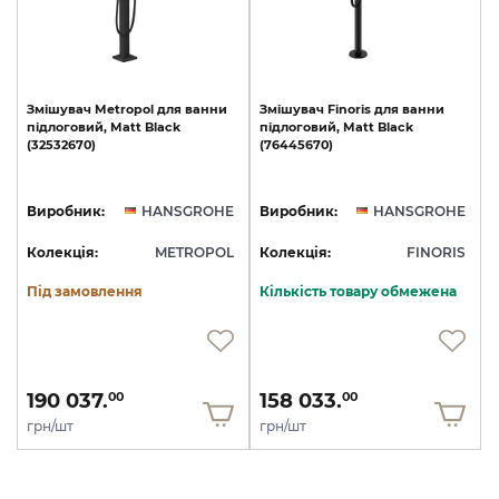
Змішувач
Metropol
для
ванни
Змішувач
Finoris
для
ванни
підлоговий,
Matt
Black
підлоговий,
Matt
Black
(32532670)
(76445670)
Виробник:
HANSGROHE
Виробник:
HANSGROHE
Колекція:
METROPOL
Колекція:
FINORIS
Під замовлення
Кількість товару обмежена
190 037.
158 033.
00
00
грн/шт
грн/шт