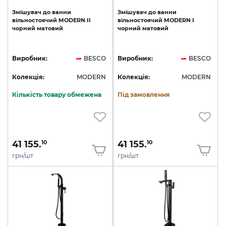
Змішувач
до
ванни
Змішувач
до
ванни
вільностоячий
MODERN
II
вільностоячий
MODERN
I
чорний
матовий
чорний
матовий
Виробник:
BESCO
Виробник:
BESCO
Колекція:
MODERN
Колекція:
MODERN
Кількість товару обмежена
Під замовлення
41 155.
41 155.
10
10
грн/шт
грн/шт