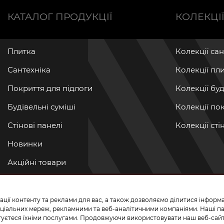
КАТАЛОГ ПРОДУКЦІЇ
КОЛЕКЦІ
Плитка
Колекції са
Сантехніка
Колекції пл
Покриття для підлоги
Колекції бу
Будівельні суміші
Колекції по
Стінові панелі
Колекції ст
Новинки
Акційні товари
Акції/Знижки
ації контенту та реклами для вас, а також дозволяємо ділитися інфор
ПРИЄДНУЙТЕ
 соціальних мереж, рекламними та веб-аналітичними компаніями. Наші 
истуєтеся їхніми послугами. Продовжуючи використовувати наш веб-сайт