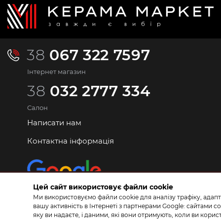
38
067 322 7597
Інтернет магазин
38
032 2777 334
Салон
Написати нам
Контактна інформація
Цей сайт використовує файли cookie
Ми використовуємо файли cookie для аналізу трафіку, адапт
вашу активність в Інтернеті з партнерами Google: сайтами
яку ви надаєте, і даними, які вони отримують, коли ви кор