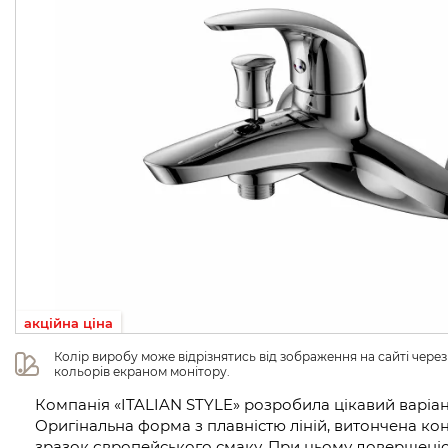
акційна ціна
Колір виробу може відрізнятись від зображення на сайті чере
кольорів екраном монітору.
Компанія «ITALIAN STYLE» розробила цікавий варіан
Оригінальна форма з плавністю ліній, витончена кон
зразок європейського смаку. При цьому довершеніс