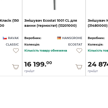
ласік (150
Змішувач
Ecostat
1001
CL
для
Змішувач
.00
ванни
(термостат)
(13201000)
(31480000)
RAVAK
Виробник:
HANSGROHE
Виробник:
CLASSIC
Колекція:
ECOSTAT
Колекція:
Кількість товару обмежена
Кількість т
16 199.
24 87
00
грн/шт
грн/шт