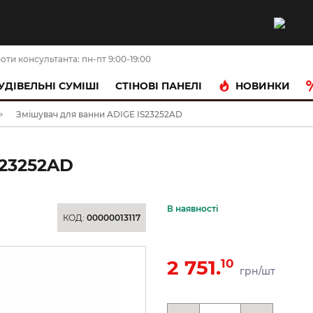
оти консультанта: пн-пт 9:00-19:00
НОВИНКИ
УДІВЕЛЬНІ СУМІШІ
CТІНОВІ ПАНЕЛІ
Змішувач для ванни ADIGE IS23252AD
23252AD
В наявності
КОД:
00000013117
2 751.
10
грн/шт