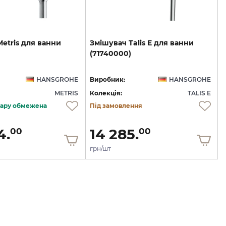
Metris
для
ванни
Змішувач
Talis
E
для
ванни
(71740000)
HANSGROHE
Виробник:
HANSGROHE
METRIS
Колекція:
TALIS E
овару обмежена
Під замовлення
4.
14 285.
00
00
грн/шт