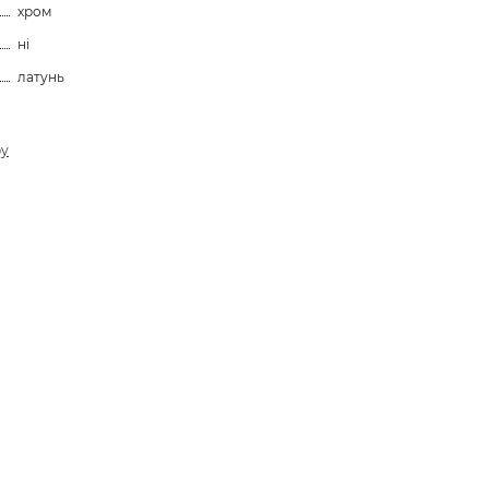
хром
ні
латунь
ру