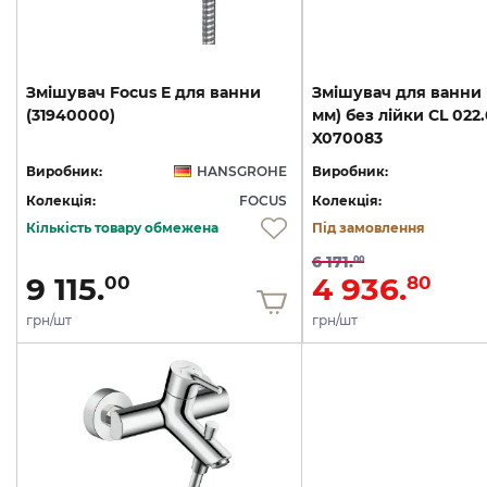
Змішувач
Focus
E
для
ванни
Змішувач для ванни К
(31940000)
мм) без лійки CL 022
X070083
Виробник:
HANSGROHE
Виробник:
Колекція:
FOCUS
Колекція:
Кількість товару обмежена
Під замовлення
6 171.
00
9 115.
4 936.
00
80
грн/шт
грн/шт