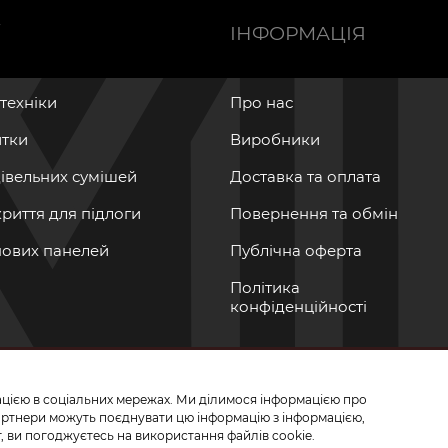
Ї
ІНФОРМАЦІЯ
нтехніки
Про нас
итки
Виробники
дівельних сумішей
Доставка та оплата
криття для підлоги
Повернення та обмін
інових панелей
Публічна оферта
Політика
конфіденційності
мацією в соціальних мережах. Ми ділимося інформацією про
СЬ ДО НАС У СОЦМЕРЕЖАХ
партнери можуть поєднувати цю інформацію з інформацією,
, ви погоджуєтесь на використання файлів cookie.