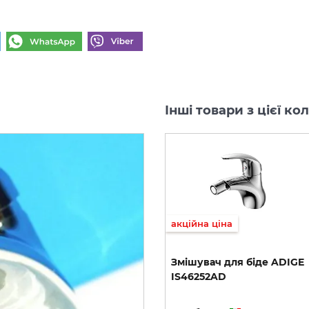
Інші товари з цієї ко
акційна ціна
Змішувач
для
біде
ADIGE
IS46252AD