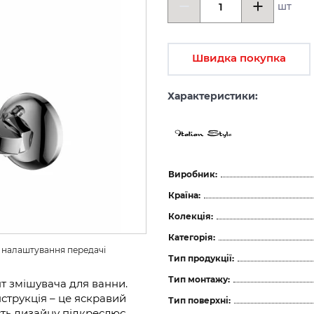
шт
Швидка покупка
Характеристики:
Виробник:
Країна:
Колекція:
Категорія:
з налаштування передачі 
Тип продукції:
Тип монтажу:
т змішувача для ванни.
струкція – це яскравий
Тип поверхні:
ть дизайну підкреслює