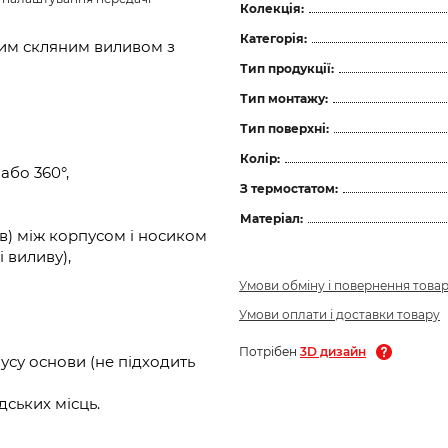
Колекція:
Категорія:
им скляним виливом з
Тип продукції:
Тип монтажу:
Тип поверхні:
Колір:
або 360°,
З термостатом:
Матеріал:
в) між корпусом і носиком
 виливу),
Умови обміну і повернення това
Умови оплати і доставки товару
Потрібен
3D дизайн
усу основи (не підходить
ських місць.