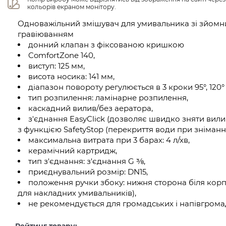
кольорів екраном монітору.
Одноважільний змішувач для умивальника зі зйомн
гравіюванням
донний клапан з фіксованою кришкою
ComfortZone 140,
виступ: 125 мм,
висота носика: 141 мм,
діапазон повороту регулюється в 3 кроки 95°, 120° 
тип розпилення: ламінарне розпилення,
каскадний вилив/без аератора,
з'єднання EasyClick (дозволяє швидко зняти вили
з функцією SafetyStop (перекриття води при зніманні
максимальна витрата при 3 барах: 4 л/хв,
керамічний картридж,
тип з'єднання: з'єднання G ⅜,
приєднувальний розмір: DN15,
положення ручки збоку: нижня сторона біля корп
для накладних умивальників),
не рекомендується для громадських і напівгромад