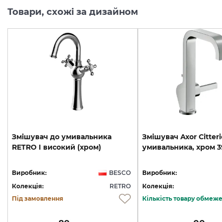
Товари, схожі за дизайном
Змішувач
до
умивальника
Змішувач
Axor
Citteri
RETRO
I
високий
(хром)
умивальника,
хром
3
Виробник:
BESCO
Виробник:
Колекція:
RETRO
Колекція:
Під замовлення
Кількість товару обмеж