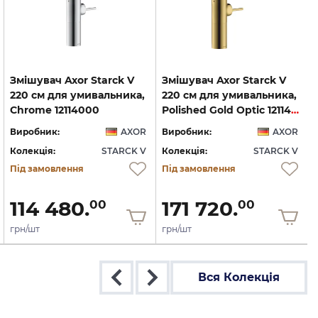
Змішувач Axor Starck V
Змішувач Axor Starck V
220 см для умивальника,
220 см для умивальника,
Chrome 12114000
Polished Gold Optic 12114990
Виробник:
AXOR
Виробник:
AXOR
Колекція:
STARCK V
Колекція:
STARCK V
Під замовлення
Під замовлення
114 480.
171 720.
00
00
грн/шт
грн/шт
Вся Колекція