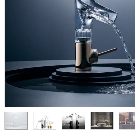
Змішувач Axor Starck V
Змішувач Axor Starck V
140 Bevel Cut для
140 для умивальника,
умивальника, Polished Gold Optic 12123990
Brushed Bronze 12112140
Виробник:
AXOR
Виробник:
AX
Колекція:
STARCK V
Колекція:
STARCK
Під замовлення
Під замовлення
157 308.
135 449.
00
00
грн/шт
грн/шт