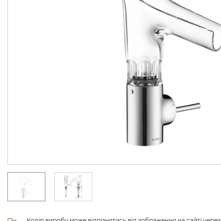
Колір виробу може відрізнятись від зображення на сайті чере