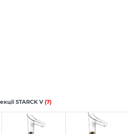
лекції STARCK V
(7)