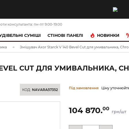
оти консультанта: пн-пт 9:00-19:00
НОВИНКИ
УДІВЕЛЬНІ СУМІШІ
CТІНОВІ ПАНЕЛІ
ника
Змішувач Axor Starck V 140 Bevel Cut для умивальника, Chr
BEVEL CUT ДЛЯ УМИВАЛЬНИКА, CH
Під замовлення
Ціну уточнюйт
КОД:
NAVARA57352
104 870.
00
грн/шт