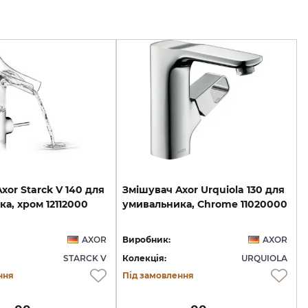
Axor
Starck
V
140
для
Змішувач
Axor
Urquiola
130
для
ка,
хром
12112000
умивальника,
Chrome
11020000
AXOR
Виробник:
AXOR
STARCK V
Колекція:
URQUIOLA
ння
Під замовлення