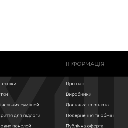
Ї
ІНФОРМАЦІЯ
нтехніки
Про нас
итки
Виробники
дівельних сумішей
Доставка та оплата
криття для підлоги
Повернення та обмін
інових панелей
Публічна оферта