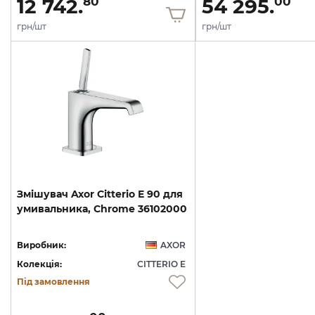
12 742.
54 295.
80
00
грн/шт
грн/шт
Змішувач
Axor
Citterio
E
90
для
умивальника,
Chrome
36102000
Виробник:
AXOR
Колекція:
CITTERIO E
Під замовлення