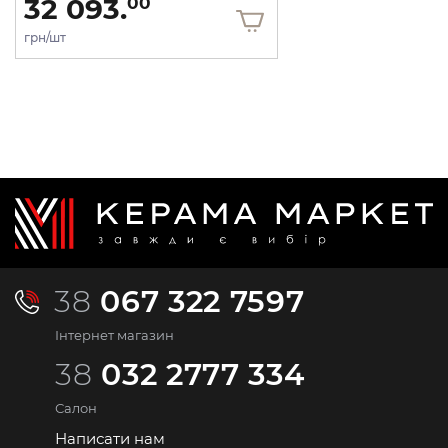
32 093.
00
грн/шт
38
067 322 7597
Інтернет магазин
38
032 2777 334
Салон
Написати нам