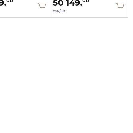
9.
50 149.
00
00
грн/шт