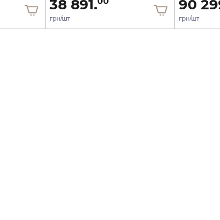
38 891.
90 29
00
грн/шт
грн/шт