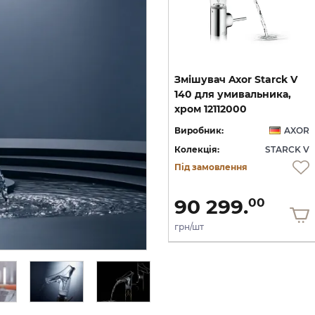
Змішувач Axor Starck V
Змішувач Axor Starck V
220 для умивальника,
140 для умивальника,
Brushed Brass 12114950
хром 12112000
OR
Виробник:
AXOR
Виробник:
AXOR
 V
Колекція:
STARCK V
Колекція:
STARCK V
Під замовлення
Під замовлення
171 720.
90 299.
00
00
грн/шт
грн/шт