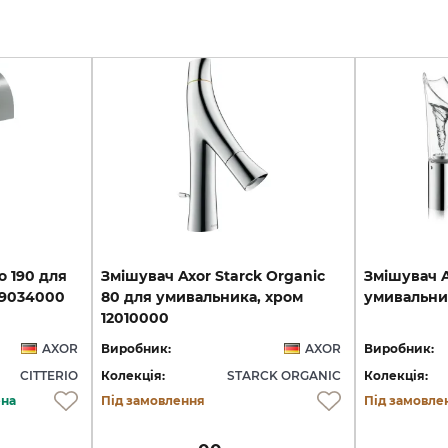
o
190
для
Змішувач Axor Starck Organic
Змішувач
9034000
80 для умивальника, хром
умивальни
12010000
AXOR
Виробник:
AXOR
Виробник:
CITTERIO
Колекція:
STARCK ORGANIC
Колекція:
ена
Під замовлення
Під замовле